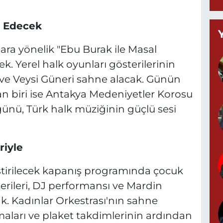
S
İ
m Edecek
ara yönelik "Ebu Burak ile Masal
k. Yerel halk oyunları gösterilerinin
K
N
 ve Veysi Güneri sahne alacak. Günün
0
n biri ise Antakya Medeniyetler Korosu
 günü, Türk halk müziğinin güçlü sesi
B
riyle
A
ştirilecek kapanış programında çocuk
terileri, DJ performansı ve Mardin
k. Kadınlar Orkestrası'nın sahne
S
0
aları ve plaket takdimlerinin ardından