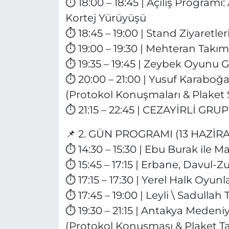
⏱️ 18:00 – 18:45 | Açılış Program
Kortej Yürüyüşü
⏱️ 18:45 – 19:00 | Stand Ziyaretler
⏱️ 19:00 – 19:30 | Mehteran Takı
⏱️ 19:35 – 19:45 | Zeybek Oyunu G
⏱️ 20:00 – 21:00 | Yusuf Karaboğ
(Protokol Konuşmaları & Plake
⏱️ 21:15 – 22:45 | CEZAYİRLİ G
📌 2. GÜN PROGRAMI (13 HAZİR
⏱️ 14:30 – 15:30 | Ebu Burak ile 
⏱️ 15:45 – 17:15 | Erbane, Davul-Z
⏱️ 17:15 – 17:30 | Yerel Halk Oyunl
⏱️ 17:45 – 19:00 | Leyli \ Sadullah
⏱️ 19:30 – 21:15 | Antakya Medeni
(Protokol Konuşması & Plaket T