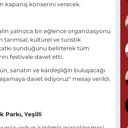
in kapanış konserini verecek.
Y
N
stivalin yalnızca bir eğlence organizasyonu
tarımsal, kültürel ve turistik
 katkı sunduğunu belirterek tüm
ı festivale davet etti.
P
B
ürün, sanatın ve kardeşliğin buluşacağı
aşamaya davet ediyoruz" mesajı verildi.
B
N
k Parkı, Yeşilli
yunca yoğun katılımla gerçekleşmesi