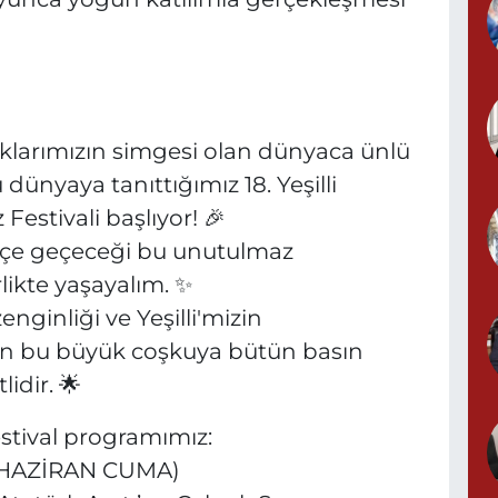
aklarımızın simgesi olan dünyaca ünlü
dünyaya tanıttığımız 18. Yeşilli
 Festivali başlıyor! 🎉
 içe geçeceği bu unutulmaz
likte yaşayalım. ✨
nginliği ve Yeşilli'mizin
an bu büyük coşkuya bütün basın
idir. 🌟
stival programımız:
2 HAZİRAN CUMA)