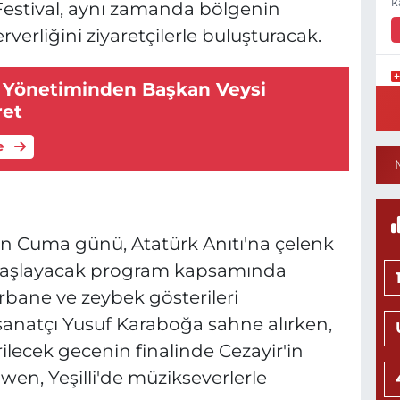
k
 Festival, aynı zamanda bölgenin
rverliğini ziyaretçilerle buluşturacak.
 Yönetiminden Başkan Veysi
S
ret
Ü
V
S
e
S
ran Cuma günü, Atatürk Anıtı'na çelenk
C
başlayacak program kapsamında
K
C
rbane ve zeybek gösterileri
sanatçı Yusuf Karaboğa sahne alırken,
irilecek gecenin finalinde Cezayir'in
wen, Yeşilli'de müzikseverlerle
1
M