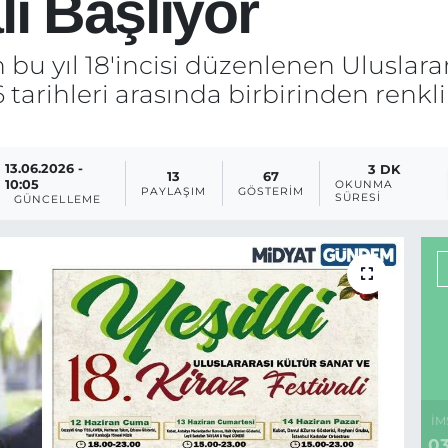
li Başlıyor
n bu yıl 18'incisi düzenlenen Uluslara
6 tarihleri arasında birbirinden renkli
13.06.2026 -
3 DK
13
67
10:05
OKUNMA
PAYLAŞIM
GÖSTERIM
SÜRESI
GÜNCELLEME
İM
03