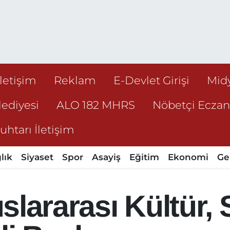
İletişim
Reklam
E-Devlet Girişi
Mid
ediyesi
ALO 182 MHRS
Nöbetçi Ecza
htarı İletişim
lık
Siyaset
Spor
Asayiş
Eğitim
Ekonomi
Ge
luslararası Kültür,