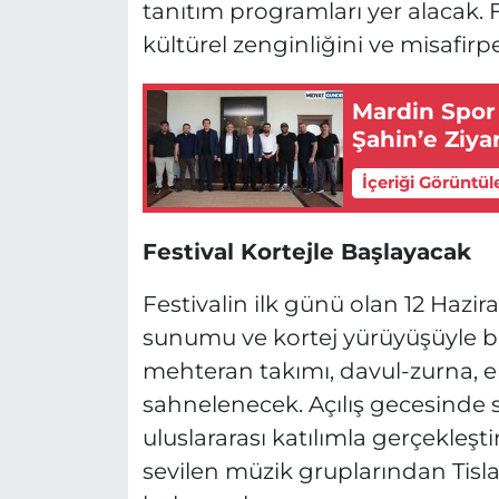
tanıtım programları yer alacak.
kültürel zenginliğini ve misafirpe
Mardin Spor
Şahin’e Ziya
İçeriği Görüntül
Festival Kortejle Başlayacak
Festivalin ilk günü olan 12 Hazi
sunumu ve kortej yürüyüşüyle 
mehteran takımı, davul-zurna, e
sahnelenecek. Açılış gecesinde 
uluslararası katılımla gerçekleşt
sevilen müzik gruplarından Tisla