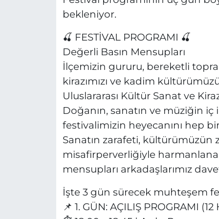
bekleniyor.
🍒 FESTİVAL PROGRAMI 🍒
Değerli Basın Mensupları
İlçemizin gururu, bereketli topr
kirazımızı ve kadim kültürümüzü 
Uluslararası Kültür Sanat ve Kiraz
Doğanın, sanatın ve müziğin iç
festivalimizin heyecanını hep bir
Sanatın zarafeti, kültürümüzün ze
misafirperverliğiyle harmanlan
mensupları arkadaşlarımız davetl
İşte 3 gün sürecek muhteşem fe
📌 1. GÜN: AÇILIŞ PROGRAMI (1