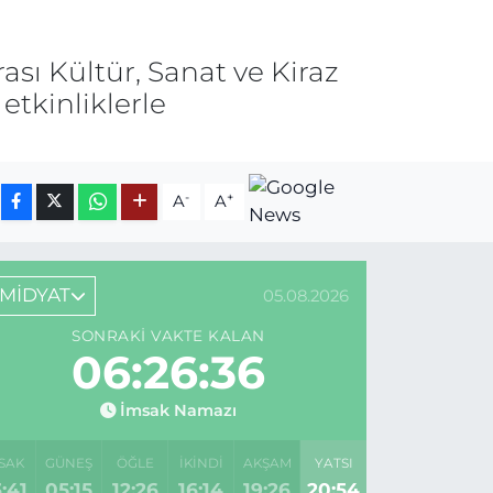
rası Kültür, Sanat ve Kiraz
 etkinliklerle
-
+
A
A
MİDYAT
05.08.2026
SONRAKI VAKTE KALAN
06:26:36
İmsak Namazı
SAK
GÜNEŞ
ÖĞLE
İKINDI
AKŞAM
YATSI
:41
05:15
12:26
16:14
19:26
20:54