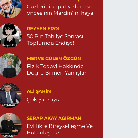
Gözlerini kapat ve bir asır
öncesinin Mardin’ini hayal
et…
REYYEN EROL
50 Bin Tahliye Sonrası
Toplumda Endişe!
MERVE GÜLEN ÖZGÜN
Fizik Tedavi Hakkında
Doğru Bilinen Yanlışlar!
ALI ŞAHİN
Çok Şanslıyız
SERAP AKAY AĞIRMAN
Evlilikte Bireyselleşme Ve
Bütünleşme