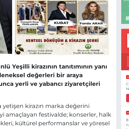
ü Yeşilli kirazının tanıtımının yanı
leneksel değerleri bir araya
nca yerli ve yabancı ziyaretçileri
C
N
da yetişen kirazın marka değerini
i amaçlayan festivalde; konserler, halk
8
ikleri, kültürel performanslar ve yöresel
n