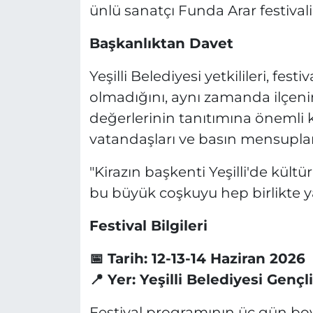
ünlü sanatçı Funda Arar festival
Başkanlıktan Davet
Yeşilli Belediyesi yetkilileri, fe
olmadığını, aynı zamanda ilçenin 
değerlerinin tanıtımına önemli
vatandaşları ve basın mensupların
"Kirazın başkenti Yeşilli'de kült
bu büyük coşkuyu hep birlikte y
Festival Bilgileri
📅 Tarih: 12-13-14 Haziran 2026
📍 Yer: Yeşilli Belediyesi Gençli
Festival programının üç gün bo