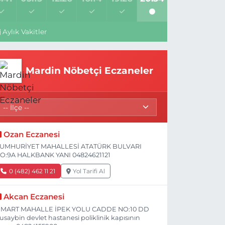
Aylık Vakitler
Mardin Nöbetçi Eczaneler
Ozan Eczanesi
UMHURİYET MAHALLESİ ATATÜRK BULVARI
O:9A HALKBANK YANI 04824621121
0 (482) 462 11 21
Yol Tarifi Al
Akcan Eczanesi
 MART MAHALLE İPEK YOLU CADDE NO:10 DD
usaybin devlet hastanesi poliklinik kapısının