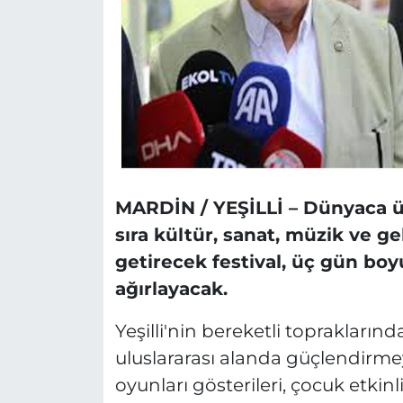
MARDİN / YEŞİLLİ – Dünyaca ünl
sıra kültür, sanat, müzik ve ge
getirecek festival, üç gün boyu
ağırlayacak.
Yeşilli'nin bereketli toprakların
uluslararası alanda güçlendirmey
oyunları gösterileri, çocuk etkinl