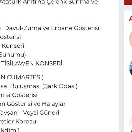
ı: Atatürk Anıtı’na Çelenk Sunma ve
i
mı, Davul-Zurna ve Erbane Gösterisi
österisi
a Konseri
t Sunumu)
RUP TİSİLAWEN KONSERİ
AN CUMARTESİ)
Masal Buluşması (Şark Odası)
urna Gösterisi
arı Gösterisi ve Halaylar
 Tavşan - Veysi Güneri
yetler Korosu
akdimi)