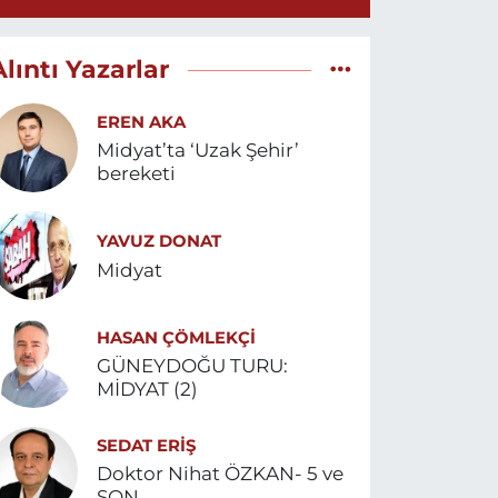
Alıntı Yazarlar
EREN AKA
Midyat’ta ‘Uzak Şehir’
bereketi
YAVUZ DONAT
Midyat
HASAN ÇÖMLEKÇİ
GÜNEYDOĞU TURU:
MİDYAT (2)
SEDAT ERİŞ
Doktor Nihat ÖZKAN- 5 ve
SON