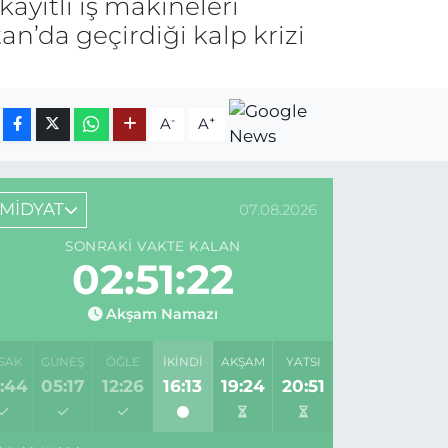
ayıtlı iş makineleri
n’da geçirdiği kalp krizi
-
+
A
A
MİDYAT
07.08.2026
SONRAKI VAKTE KALAN
02:51:22
Akşam Namazı
SAK
GÜNEŞ
ÖĞLE
İKINDI
AKŞAM
YATSI
:44
05:17
12:26
16:13
19:24
20:51