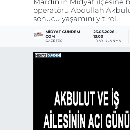
Mardin’in Midyat ilçesine b
operatörü Abdullah Akbulut
sonucu yaşamını yitirdi.
MIDYAT GÜNDEM
23.05.2026 -
COM
13:00
GAZETECI
YAYINLANMA