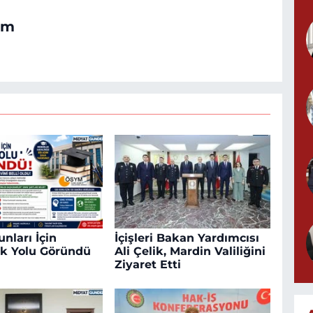
om
nları İçin
İçişleri Bakan Yardımcısı
k Yolu Göründü
Ali Çelik, Mardin Valiliğini
Ziyaret Etti