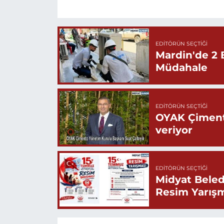
EDITÖRÜN SEÇTIĞI
Mardin'de 2 
Müdahale
EDITÖRÜN SEÇTIĞI
OYAK Çiment
veriyor
EDITÖRÜN SEÇTIĞI
Midyat Beled
Resim Yarış