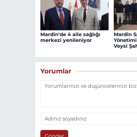
Mardin'de 4 aile sağlığı
Mardin S
merkezi yenileniyor
Yönetim
Veysi Şah
Yorumlar
Gönder