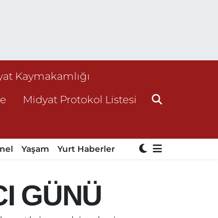
yat Kaymakamlığı
ne
Midyat Protokol Listesi
nel
Yaşam
Yurt Haberler
CI GÜNÜ