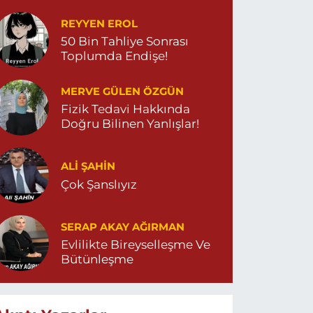
et…
REYYEN EROL
50 Bin Tahliye Sonrası
Toplumda Endişe!
MERVE GÜLEN ÖZGÜN
Fizik Tedavi Hakkında
Doğru Bilinen Yanlışlar!
ALI ŞAHİN
Çok Şanslıyız
SERAP AKAY AĞIRMAN
Evlilikte Bireyselleşme Ve
Bütünleşme