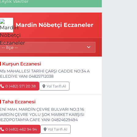
Aylık Vakitler
Mardin Nöbetçi Eczaneler
Kurşun Eczanesi
Afa MAHALLESİ TARİHİ ÇARŞI CADDE NO:34 A
ELEDİYE YANI 04825712038
0 (482) 571 20 38
Yol Tarifi Al
Taha Eczanesi
ENİ MAH. MARDİN ÇEVRE BULVARI NO:3 16
ARDİN ÇEVRE YOLU ŞOK MARKET KARŞISI
EZOPOTAMYA CAFE YANI 04824629494
0 (482) 462 94 94
Yol Tarifi Al