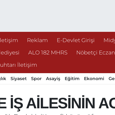
İletişim
Reklam
E-Devlet Girişi
Mid
ediyesi
ALO 182 MHRS
Nöbetçi Ecza
htarı İletişim
lık
Siyaset
Spor
Asayiş
Eğitim
Ekonomi
Ge
 İŞ AİLESİNİN A