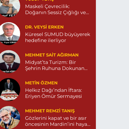
ENİ MAHALLE 3086 SOKAK NO:2 4 04825413156
Maskeli Çevrecilik:
0 (482) 541 31 56
Yol Tarifi Al
Doğanın Sessiz Çığlığı ve
İnsanın Sorumsuzluğu
İlknur Eczanesi
DR. VEYSI ERKEN
ÜL MAH. VATAN CAD. NO:2A 04825911091
Küresel SUMUD büyüyerek
hedefine ilerliyor
0 (482) 591 10 91
Yol Tarifi Al
MEHMET SAIT AĞIRMAN
Turan Eczanesi
Midyat’ta Turizm: Bir
EPEBAŞI MAHALLE KISMETLİ CADDE NO:59D
Şehrin Ruhuna Dokunan
AĞLIK OCAĞI YANI 04823813670
Değişim
0 (482) 381 36 70
Yol Tarifi Al
METIN ÖZMEN
Helkız Dağı’ndan İftara:
Eriyen Ömür Sermayesi
MEHMET REMZI TANIŞ
Gözlerini kapat ve bir asır
öncesinin Mardin’ini hayal