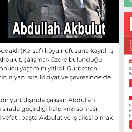
udaklı (Kerşaf) köyü nüfusuna kayıtlı iş
Akbulut, çalışmak üzere bulunduğu
 sonucu yaşamını yitirdi. Gurbetten
S
B
arının yanı sıra Midyat ve çevresinde de
edir yurt dışında çalışan Abdullah
Y
ırada geçirdiği kalp krizi sonrası
M
M
 vefatı, başta Akbulut ve İş ailesi olmak