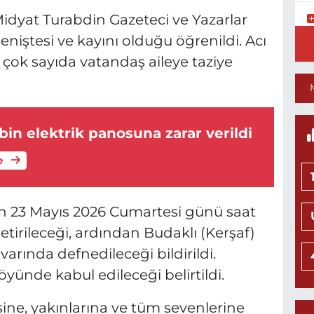
dyat Turabdin Gazeteci ve Yazarlar
Y
niştesi ve kayını olduğu öğrenildi. Acı
S
çok sayıda vatandaş aileye taziye
Y
bin elektrik panosuna zarar verildi
N
H
L
e
0
n 23 Mayıs 2026 Cumartesi günü saat
tirileceği, ardından Budaklı (Kerşaf)
Ö
arında defnedileceği bildirildi.
M
H
öyünde kabul edileceği belirtildi.
0
ine, yakınlarına ve tüm sevenlerine