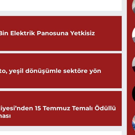
Y
Bin Elektrik Panosuna Yetkisiz
G
T
o, yeşil dönüşümle sektöre yön
S
iyesi’nden 15 Temmuz Temalı Ödüllü
ması