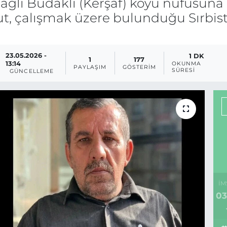
ağlı Budaklı (Kerşaf) köyü nüfusuna k
, çalışmak üzere bulunduğu Sırbista
23.05.2026 -
1 DK
1
177
13:14
OKUNMA
PAYLAŞIM
GÖSTERIM
SÜRESI
GÜNCELLEME
İM
03