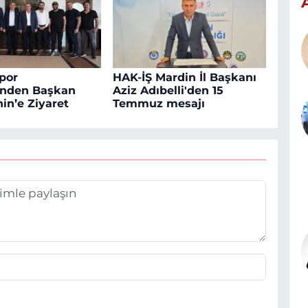
por
HAK-İŞ Mardin İl Başkanı
inden Başkan
Aziz Adıbelli'den 15
in’e Ziyaret
Temmuz mesajı