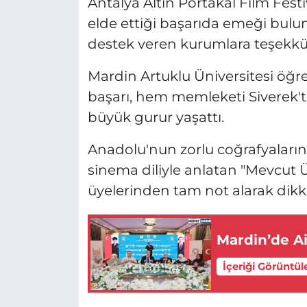
Antalya Altın Portakal Film Fest
elde ettiği başarıda emeği bulu
destek veren kurumlara teşekkür
Mardin Artuklu Üniversitesi öğre
başarı, hem memleketi Siverek'
büyük gurur yaşattı.
Anadolu'nun zorlu coğrafyalarınd
sinema diliyle anlatan "Mevcut Üç"
üyelerinden tam not alarak dikk
Mardin’de A
İçeriği Görüntül