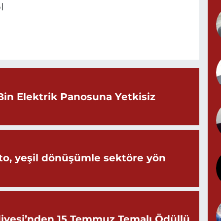
l
N
N
(
Bin Elektrik Panosuna Yetkisiz
Y
o, yeşil dönüşümle sektöre yön
iyesi’nden 15 Temmuz Temalı Ödüllü