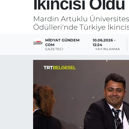
İkincisi Oldu
Mardin Artuklu Üniversitesi
Ödülleri'nde Türkiye İkinci
MIDYAT GÜNDEM
10.06.2026 -
COM
12:24
GAZETECI
YAYINLANMA