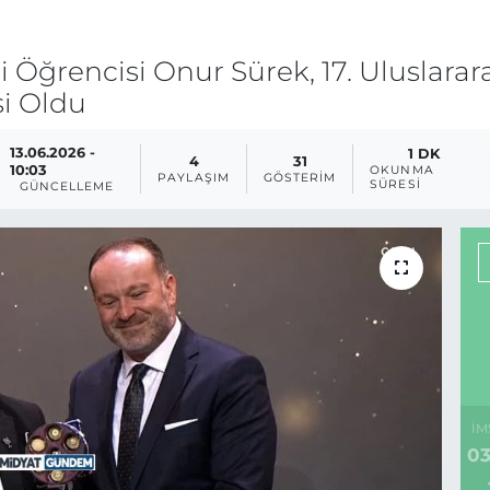
 Öğrencisi Onur Sürek, 17. Uluslarar
si Oldu
13.06.2026 -
1 DK
4
31
10:03
OKUNMA
PAYLAŞIM
GÖSTERIM
SÜRESI
GÜNCELLEME
İM
03