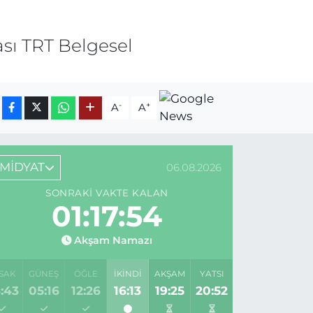
ası TRT Belgesel
-
+
A
A
MİDYAT
06.08.2026
SONRAKI VAKTE KALAN
01:17:54
Akşam Namazı
SAK
GÜNEŞ
ÖĞLE
İKINDI
AKŞAM
YATSI
:43
05:16
12:26
16:13
19:25
20:52