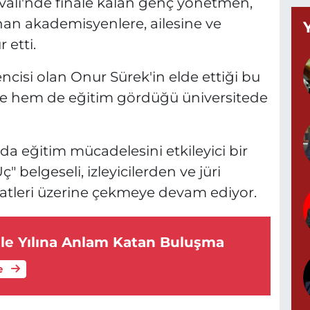
ivali'nde finale kalan genç yönetmen,
B
nan akademisyenlere, ailesine ve
C
 etti.
ncisi olan Onur Sürek'in elde ettiği bu
te hem de eğitim gördüğü üniversitede
K
a eğitim mücadelesini etkileyici bir
 belgeseli, izleyicilerden ve jüri
G
0
atleri üzerine çekmeye devam ediyor.
ile Yılına Anlam Katan Buluşma
G
e
0