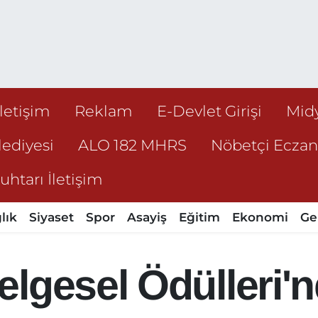
İletişim
Reklam
E-Devlet Girişi
Mid
ediyesi
ALO 182 MHRS
Nöbetçi Ecza
htarı İletişim
lık
Siyaset
Spor
Asayiş
Eğitim
Ekonomi
Ge
lgesel Ödülleri'n