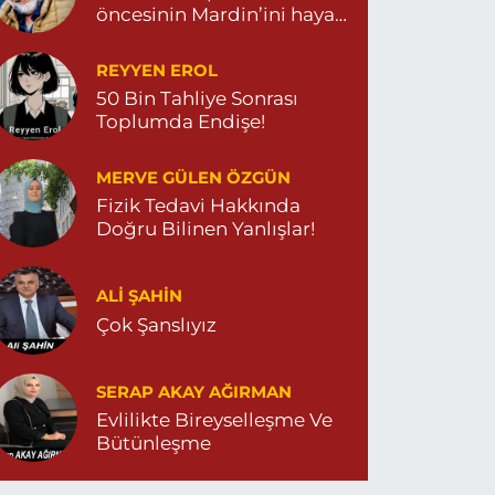
öncesinin Mardin’ini hayal
et…
REYYEN EROL
50 Bin Tahliye Sonrası
Toplumda Endişe!
MERVE GÜLEN ÖZGÜN
Fizik Tedavi Hakkında
Doğru Bilinen Yanlışlar!
ALI ŞAHİN
Çok Şanslıyız
SERAP AKAY AĞIRMAN
Evlilikte Bireyselleşme Ve
Bütünleşme