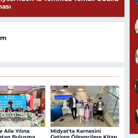
ması
om
 Aile Yılına
Midyat'ta Karnesini
atan Buluşma
Getiren Öğrencilere Kitap