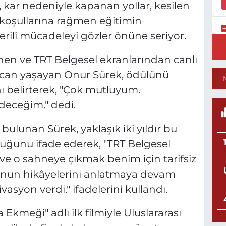
kar nedeniyle kapanan yollar, kesilen
m koşullarına rağmen eğitimin
erili mücadeleyi gözler önüne seriyor.
K
0
en ve TRT Belgesel ekranlarından canlı
can yaşayan Onur Sürek, ödülünü
ı belirterek, "Çok mutluyum.
eceğim." dedi.
8
S
H
ulunan Sürek, yaklaşık iki yıldır bu
uğunu ifade ederek, "TRT Belgesel
e o sahneye çıkmak benim için tarifsiz
'nun hikâyelerini anlatmaya devam
K
0
syon verdi." ifadelerini kullandı.
 Ekmeği" adlı ilk filmiyle Uluslararası