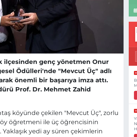
ek ilçesinden genç yönetmen Onur
lgesel Ödülleri'nde "Mevcut Üç" adlı
larak önemli bir başarıya imza attı.
B
M
ürü Prof. Dr. Mehmet Zahid
untaş köyünde çekilen "Mevcut Üç", zorlu
Y
köy öğretmeni ile üç öğrencisinin
N
H
 Yaklaşık yedi ay süren çekimlerin