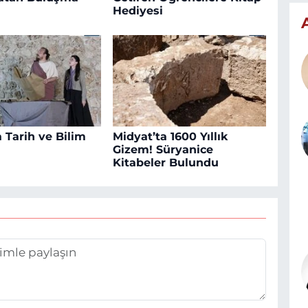
Hediyesi
 Tarih ve Bilim
Midyat’ta 1600 Yıllık
Gizem! Süryanice
Kitabeler Bulundu