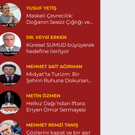
YUSUF YETİŞ
Dara Eczanesi
Maskeli Çevrecilik:
UR MAHALLESİ VALİ OZAN CADDESİ DIŞ KAPI
Doğanın Sessiz Çığlığı ve
O:122G DEVLET HASTANESİ KARŞISI
DİYARBAKIR YOLU CEPHESİ) 04822125304
İnsanın Sorumsuzluğu
0 (482) 212 53 04
Yol Tarifi Al
DR. VEYSI ERKEN
Küresel SUMUD büyüyerek
hedefine ilerliyor
Özdemir Eczanesi
ENİ MAHALLE 3086 SOKAK NO:4 3 04825413121
MEHMET SAIT AĞIRMAN
0 (482) 541 31 21
Yol Tarifi Al
Midyat’ta Turizm: Bir
Şehrin Ruhuna Dokunan
Değişim
METIN ÖZMEN
Helkız Dağı’ndan İftara:
Eriyen Ömür Sermayesi
MEHMET REMZI TANIŞ
Gözlerini kapat ve bir asır