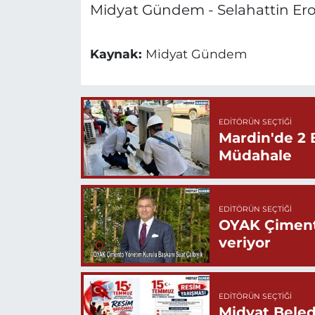
Midyat Gündem - Selahattin Ero
Kaynak:
Midyat Gündem
EDITÖRÜN SEÇTIĞI
Mardin'de 2 
Müdahale
EDITÖRÜN SEÇTIĞI
OYAK Çiment
veriyor
EDITÖRÜN SEÇTIĞI
Midyat Beled