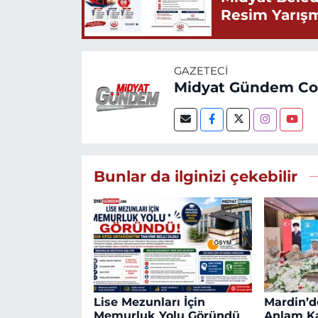
Resim Yarış
GAZETECI
Midyat Gündem C
Bunlar da ilginizi çekebilir
Lise Mezunları İçin
Mardin’de
Memurluk Yolu Göründü
Anlam K