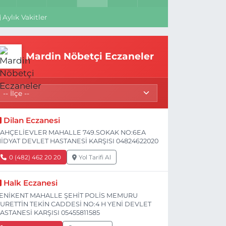
Aylık Vakitler
Mardin Nöbetçi Eczaneler
Dilan Eczanesi
AHÇELİEVLER MAHALLE 749.SOKAK NO:6EA
İDYAT DEVLET HASTANESİ KARŞISI 04824622020
0 (482) 462 20 20
Yol Tarifi Al
Halk Eczanesi
ENİKENT MAHALLE ŞEHİT POLİS MEMURU
URETTİN TEKİN CADDESİ NO:4 H YENİ DEVLET
ASTANESİ KARŞISI 05455811585