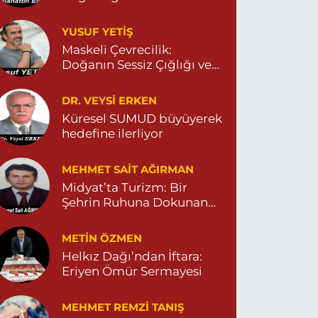
YUSUF YETİŞ
Dara Eczanesi
Maskeli Çevrecilik:
UR MAHALLESİ VALİ OZAN CADDESİ DIŞ KAPI
Doğanın Sessiz Çığlığı ve
O:122G DEVLET HASTANESİ KARŞISI
DİYARBAKIR YOLU CEPHESİ) 04822125304
İnsanın Sorumsuzluğu
0 (482) 212 53 04
Yol Tarifi Al
DR. VEYSI ERKEN
Küresel SUMUD büyüyerek
hedefine ilerliyor
Özdemir Eczanesi
ENİ MAHALLE 3086 SOKAK NO:4 3 04825413121
MEHMET SAIT AĞIRMAN
0 (482) 541 31 21
Yol Tarifi Al
Midyat’ta Turizm: Bir
Şehrin Ruhuna Dokunan
Değişim
METIN ÖZMEN
Helkız Dağı’ndan İftara:
Eriyen Ömür Sermayesi
MEHMET REMZI TANIŞ