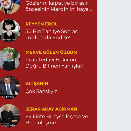
Gözlerini kapat ve bir asır
öncesinin Mardin’ini hayal
et…
REYYEN EROL
50 Bin Tahliye Sonrası
Toplumda Endişe!
MERVE GÜLEN ÖZGÜN
Fizik Tedavi Hakkında
Doğru Bilinen Yanlışlar!
ALI ŞAHİN
Çok Şanslıyız
SERAP AKAY AĞIRMAN
Evlilikte Bireyselleşme Ve
Bütünleşme