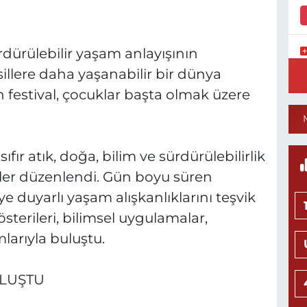
ürdürülebilir yaşam anlayışının
K
sillere daha yaşanabilir bir dünya
0
 festival, çocuklar başta olmak üzere
8
fır atık, doğa, bilim ve sürdürülebilirlik
S
ikler düzenlendi. Gün boyu süren
H
e duyarlı yaşam alışkanlıklarını teşvik
österileri, bilimsel uygulamalar,
larıyla buluştu.
K
0
ULUŞTU