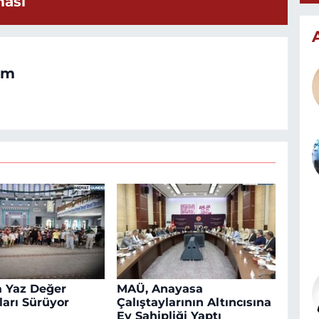
ması
om
a Yaz Değer
MAÜ, Anayasa
arı Sürüyor
Çalıştaylarının Altıncısına
Ev Sahipliği Yaptı