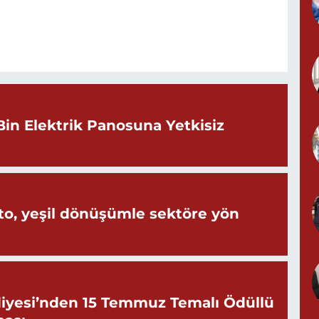
Bin Elektrik Panosuna Yetkisiz
o, yeşil dönüşümle sektöre yön
iyesi’nden 15 Temmuz Temalı Ödüllü