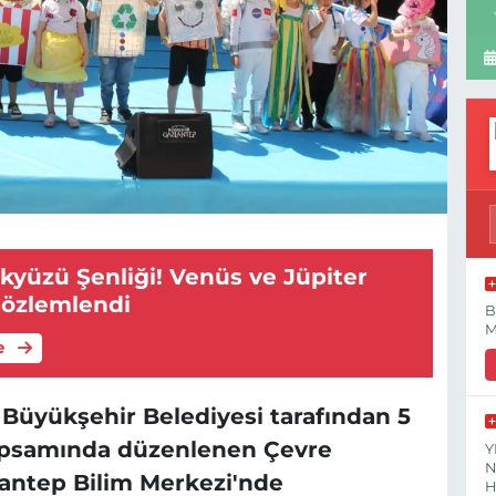
kyüzü Şenliği! Venüs ve Jüpiter
Gözlemlendi
B
M
e
Büyükşehir Belediyesi tarafından 5
apsamında düzenlenen Çevre
Y
N
iantep Bilim Merkezi'nde
H