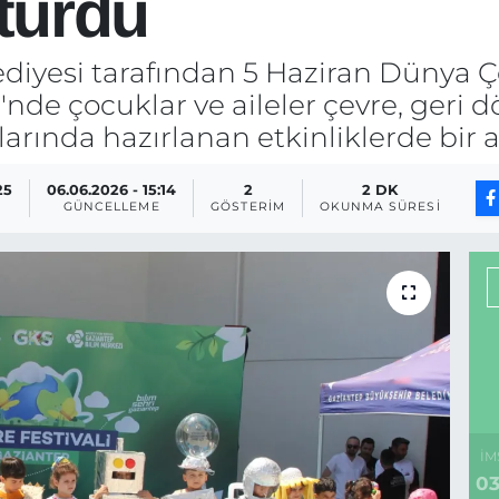
şturdu
ediyesi tarafından 5 Haziran Dünya
nde çocuklar ve aileler çevre, geri dö
arında hazırlanan etkinliklerde bir a
25
06.06.2026 - 15:14
2
2 DK
GÜNCELLEME
GÖSTERIM
OKUNMA SÜRESI
İM
03