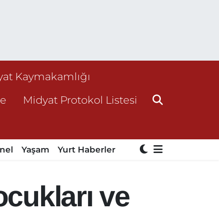
yat Kaymakamlığı
ne
Midyat Protokol Listesi
nel
Yaşam
Yurt Haberler
ocukları ve