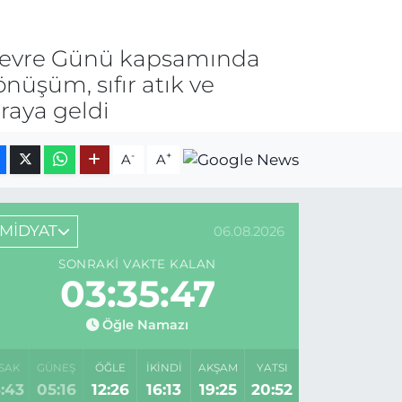
 Çevre Günü kapsamında
nüşüm, sıfır atık ve
raya geldi
-
+
A
A
MİDYAT
06.08.2026
SONRAKI VAKTE KALAN
03:35:47
Öğle Namazı
SAK
GÜNEŞ
ÖĞLE
İKINDI
AKŞAM
YATSI
:43
05:16
12:26
16:13
19:25
20:52