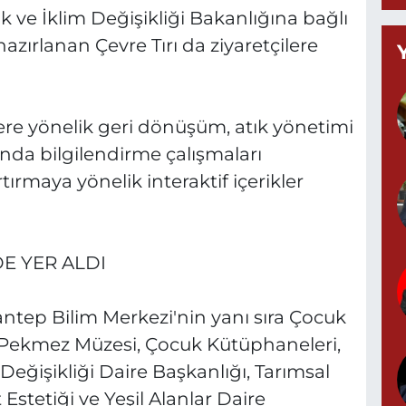
ik ve İklim Değişikliği Bakanlığına bağlı
B
azırlanan Çevre Tırı da ziyaretçilere
C
ere yönelik geri dönüşüm, atık yönetimi
K
nda bilgilendirme çalışmaları
rtırmaya yönelik interaktif içerikler
G
E YER ALDI
0
ntep Bilim Merkezi'nin yanı sıra Çocuk
 Pekmez Müzesi, Çocuk Kütüphaneleri,
G
 Değişikliği Daire Başkanlığı, Tarımsal
0
Estetiği ve Yeşil Alanlar Daire