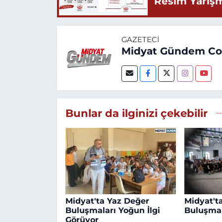
Resim Yarış
GAZETECI
Midyat Gündem C
Bunlar da ilginizi çekebilir
Midyat'ta Yaz Değer
Midyat't
Buluşmaları Yoğun İlgi
Buluşmal
Görüyor