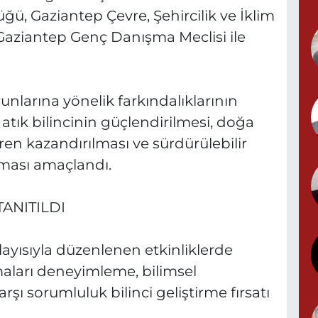
ü, Gaziantep Çevre, Şehircilik ve İklim
 Gaziantep Genç Danışma Meclisi ile
N
N
(
runlarına yönelik farkındalıklarının
 atık bilincinin güçlendirilmesi, doğa
ren kazandırılması ve sürdürülebilir
Y
lması amaçlandı.
ANITILDI
yısıyla düzenlenen etkinliklerde
maları deneyimleme, bilimsel
şı sorumluluk bilinci geliştirme fırsatı