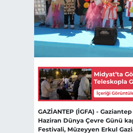
Midyat’ta Gö
Teleskopla 
İçeriği Görüntül
GAZİANTEP (İGFA) - Gaziantep 
Haziran Dünya Çevre Günü k
Festivali, Müzeyyen Erkul Gaz