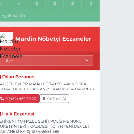
Aylık Vakitler
Mardin Nöbetçi Eczaneler
Dilan Eczanesi
AHÇELİEVLER MAHALLE 749.SOKAK NO:6EA
İDYAT DEVLET HASTANESİ KARŞISI 04824622020
0 (482) 462 20 20
Yol Tarifi Al
Halk Eczanesi
ENİKENT MAHALLE ŞEHİT POLİS MEMURU
URETTİN TEKİN CADDESİ NO:4 H YENİ DEVLET
ASTANESİ KARŞISI 05455811585