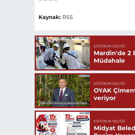
Kaynak:
RSS
EDITÖRÜN SEÇTIĞI
Mardin'de 2 
Müdahale
EDITÖRÜN SEÇTIĞI
OYAK Çiment
veriyor
EDITÖRÜN SEÇTIĞI
Midyat Beled