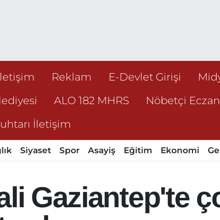
İletişim
Reklam
E-Devlet Girişi
Mid
ediyesi
ALO 182 MHRS
Nöbetçi Ecza
htarı İletişim
lık
Siyaset
Spor
Asayiş
Eğitim
Ekonomi
Ge
li Gaziantep'te ç