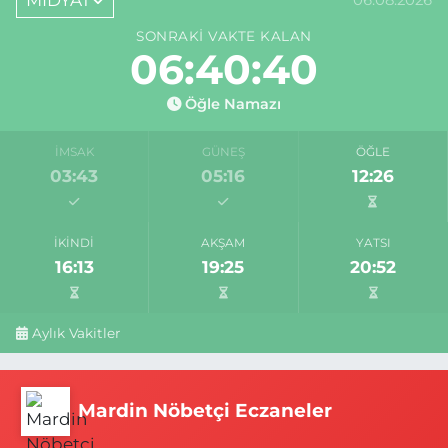
06.08.2026
SONRAKI VAKTE KALAN
06:40:40
Öğle Namazı
İMSAK
GÜNEŞ
ÖĞLE
03:43
05:16
12:26
İKINDI
AKŞAM
YATSI
16:13
19:25
20:52
Aylık Vakitler
Mardin Nöbetçi Eczaneler