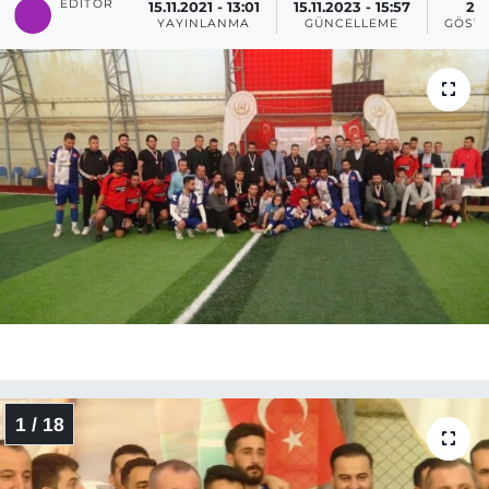
EDITÖR
15.11.2021 - 13:01
15.11.2023 - 15:57
23
YAYINLANMA
GÜNCELLEME
GÖST
1 / 18