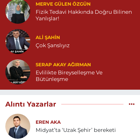
MERVE GÜLEN ÖZGÜN
Fizik Tedavi Hakkında Doğru Bilinen
Yanlışlar!
ALI ŞAHİN
Çok Şanslıyız
SERAP AKAY AĞIRMAN
Evlilikte Bireyselleşme Ve
Bütünleşme
Alıntı Yazarlar
EREN AKA
Midyat’ta ‘Uzak Şehir’ bereketi