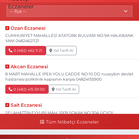
Ozan Eczanesi
CUMHURİYET MAHALLESİ ATATÜRK BULVARI NO:9A HALKBANK
YANI 04824621121
0 (482) 462 11 21
Yol Tarifi Al
Akcan Eczanesi
8 MART MAHALLE İPEK YOLU CADDE NO:10 DD nusaybin devlet
hastanesi poliklinik kapısının karşısı 04824155900
0 (482) 415 59 00
Yol Tarifi Al
Sait Eczanesi
SELAHATTİN EYYUBİ MAH. 1009 SOKAK NO:30A ÜÇYOL
ERDEMLER MARKET ARKASI MEDYA ASM VE ORAL ECZANESİNİ
Tüm Nöbetçi Eczaneler
GEÇTİKTEN SONRA İLK SAĞDAN DÖNÜNCE 200MT İLERDE
ATATÜRK AİLE SAĞLIĞI MERKEZİ KARŞISI 04823134411
0 (482) 313 44 11
Yol Tarifi Al