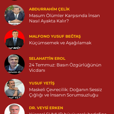
Atakan Eczanesi
BAHÇEBAŞI MAH. SELAHATTİN EYYUBİ CAD NO:57 A
ABDURRAHIM ÇELİK
04823812363
Masum Ölümler Karşısında İnsan
Nasıl Ayakta Kalır?
0 (482) 381 23 63
Yol Tarifi Al
Seyhan Eczanesi
MALFONO YUSUF BEĞTAŞ
SEFA MAHALLE Z.ABİDİN ERDEM CADDE NO:23 B 05468034323
Küçümsemek ve Aşağılamak
0 (546) 803 43 23
Yol Tarifi Al
SELAHATTIN EROL
Ömerli Eczanesi
24 Temmuz: Basın Özgürlüğünün
YENİ MAHALLE HASTANE CADDESİ 3086 SOKAK NO:7 2
Vicdanı
04825413333
0 (482) 541 33 33
Yol Tarifi Al
YUSUF YETİŞ
Maskeli Çevrecilik: Doğanın Sessiz
İpek Eczanesi
Çığlığı ve İnsanın Sorumsuzluğu
POYRAZ MAHALLESİ CAMİİ SOKAK NO:28B Başaran market
karşısı 04825111747
DR. VEYSI ERKEN
0 (482) 511 17 47
Yol Tarifi Al