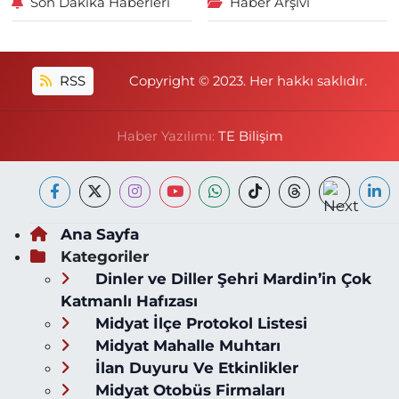
Son Dakika Haberleri
Haber Arşivi
RSS
Copyright © 2023. Her hakkı saklıdır.
Haber Yazılımı:
TE Bilişim
Ana Sayfa
Kategoriler
Dinler ve Diller Şehri Mardin’in Çok
Katmanlı Hafızası
Midyat İlçe Protokol Listesi
Midyat Mahalle Muhtarı
İlan Duyuru Ve Etkinlikler
Midyat Otobüs Firmaları