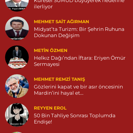
Küresel SUMUD büyüyerek hedefine
ilerliyor
Çınarbaş Eczanesi
BAHÇEBAŞI MAHALLESİ HANSEHATUN CADDE NO:120 C
MEHMET SAIT AĞIRMAN
04825911015
Midyat’ta Turizm: Bir Şehrin Ruhuna
0 (482) 591 10 15
Yol Tarifi Al
Dokunan Değişim
METIN ÖZMEN
Helkız Dağı’ndan İftara: Eriyen Ömür
Sermayesi
MEHMET REMZI TANIŞ
Gözlerini kapat ve bir asır öncesinin
Mardin’ini hayal et…
REYYEN EROL
50 Bin Tahliye Sonrası Toplumda
Endişe!