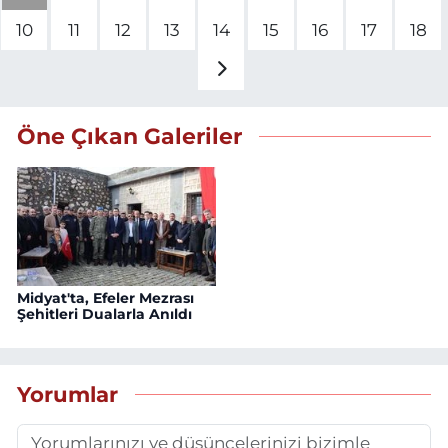
10
11
12
13
14
15
16
17
18
Öne Çıkan Galeriler
Midyat'ta, Efeler Mezrası
Şehitleri Dualarla Anıldı
Yorumlar