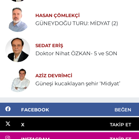
HASAN ÇÖMLEKÇİ
GÜNEYDOĞU TURU: MİDYAT (2)
SEDAT ERİŞ
Doktor Nihat ÖZKAN- 5 ve SON
AZIZ DEVRIMCI
Güneşi kucaklayan şehir ‘Midyat’
FACEBOOK
BEĞEN
X
TAKIP ET