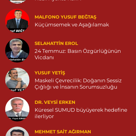
Huzur Eczanesi
MALFONO YUSUF BEĞTAŞ
GÜL MAHALLESİ VATAN CADDE NO:4A 04825912517
Küçümsemek ve Aşağılamak
0 (482) 591 25 17
Yol Tarifi Al
Dara Eczanesi
SELAHATTIN EROL
24 Temmuz: Basın Özgürlüğünün
NUR MAHALLESİ VALİ OZAN CADDESİ DIŞ KAPI NO:122G
DEVLET HASTANESİ KARŞISI (DİYARBAKIR YOLU CEPHESİ)
Vicdanı
04822125304
0 (482) 212 53 04
Yol Tarifi Al
YUSUF YETİŞ
Maskeli Çevrecilik: Doğanın Sessiz
Özdemir Eczanesi
Çığlığı ve İnsanın Sorumsuzluğu
YENİ MAHALLE 3086 SOKAK NO:4 3 04825413121
DR. VEYSI ERKEN
0 (482) 541 31 21
Yol Tarifi Al
Küresel SUMUD büyüyerek hedefine
ilerliyor
MEHMET SAIT AĞIRMAN