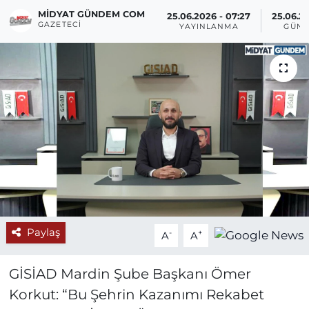
MIDYAT GÜNDEM COM
25.06.2026 - 07:27
25.06.2
GAZETECI
YAYINLANMA
GÜNC
Paylaş
-
+
A
A
GİSİAD Mardin Şube Başkanı Ömer
Korkut: “Bu Şehrin Kazanımı Rekabet