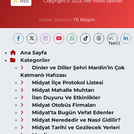
RSS
Copyright © 2023. Her hakkı saklıdır.
Haber Yazılımı:
TE Bilişim
Ana Sayfa
Kategoriler
Dinler ve Diller Şehri Mardin’in Çok
Katmanlı Hafızası
Midyat İlçe Protokol Listesi
Midyat Mahalle Muhtarı
İlan Duyuru Ve Etkinlikler
Midyat Otobüs Firmaları
Midyat'ta Bugün Vefat Edenler
Midyat Nerededir ve Nasıl Gidilir?
Midyat Tarihi ve Gezilecek Yerleri