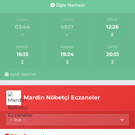
Öğle Namazı
İMSAK
GÜNEŞ
ÖĞLE
03:44
05:17
12:26
İKINDI
AKŞAM
YATSI
16:13
19:24
20:51
Aylık Vakitler
Mardin Nöbetçi Eczaneler