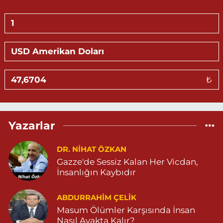
Hasan Eczanesi
KALE MAHALLE AMED 5 SOKAK NO:2 C 05303264612
0 (530) 326 46 12
Yol Tarifi Al
Gündüz Eczanesi
₺
BAHÇEBAŞI MAHALLESİ SELAHADDİN EYYÜBİ CADDE NO:39 B
04823812323
0 (482) 381 23 23
Yol Tarifi Al
Yazarlar
Aksoy Eczanesi
KAPLAN MAH. MARDİN CAD. NO:21 A 04825030197
DR. NIHAT ÖZKAN
Gazze'de Sessiz Kalan Her Vicdan,
0 (482) 503 01 97
Yol Tarifi Al
İnsanlığın Kaybıdır
Hayat Eczanesi
ABDURRAHIM ÇELİK
GÜNDOĞAN MAHALLESİ STAD CADDESİ NO:36 A 05380544155
Masum Ölümler Karşısında İnsan
0 (538) 054 41 55
Yol Tarifi Al
Nasıl Ayakta Kalır?