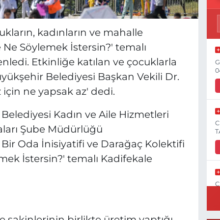
ukların, kadınların ve mahalle
e Ne Söylemek İstersin?' temalı
ledi. Etkinliğe katılan ve çocuklarla
G
0
yükşehir Belediyesi Başkan Vekili Dr.
 için ne yapsak az' dedi.
Belediyesi Kadın ve Aile Hizmetleri
C
maları Şube Müdürlüğü
T
r Oda İnisiyatifi ve Darağaç Kolektifi
ek İstersin?' temalı Kadifekale
C
N
 sakinlerinin birlikte üretim yaptığı