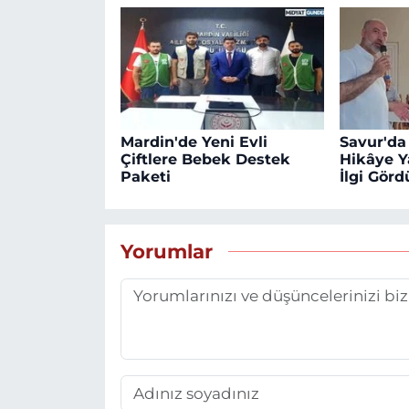
Mardin'de Yeni Evli
Savur'da
Çiftlere Bebek Destek
Hikâye Y
Paketi
İlgi Görd
Yorumlar