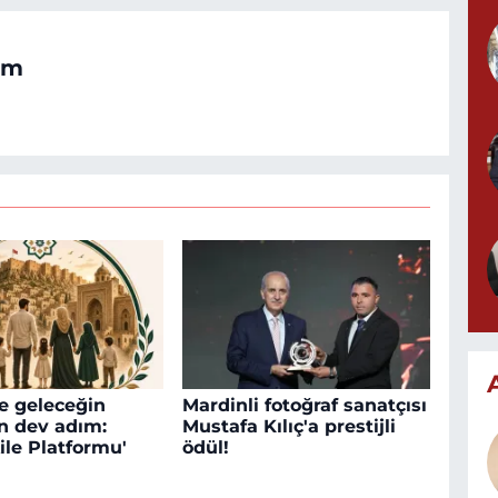
om
e geleceğin
Mardinli fotoğraf sanatçısı
in dev adım:
Mustafa Kılıç'a prestijli
ile Platformu'
ödül!