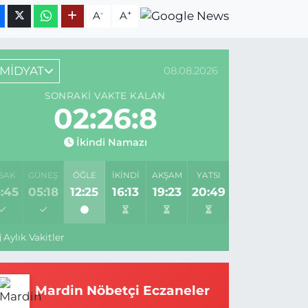
-
+
A
A
MİDYAT
08.08.2026
SONRAKI VAKTE KALAN
02:26:8
İkindi Namazı
SAK
GÜNEŞ
ÖĞLE
İKINDI
AKŞAM
YATSI
:45
05:18
12:25
16:13
19:23
20:49
Aylık Vakitler
Mardin Nöbetçi Eczaneler