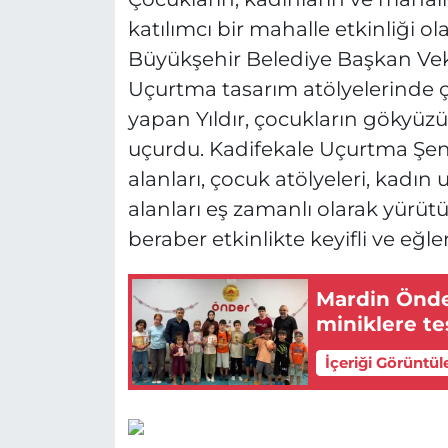
katılımcı bir mahalle etkinliği o
Büyükşehir Belediye Başkan Vekili
Uçurtma tasarım atölyelerinde ç
yapan Yıldır, çocukların gökyüz
uçurdu. Kadifekale Uçurtma Şe
alanları, çocuk atölyeleri, kadın
alanları eş zamanlı olarak yürüt
beraber etkinlikte keyifli ve eğle
Mardin Önde
miniklere te
İçeriği Görüntül