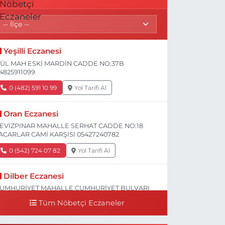
Yeşilli Eczanesi
ÜL MAH ESKİ MARDİN CADDE NO:37B
4825911099
0 (482) 591 10 99
Yol Tarifi Al
Oran Eczanesi
EVİZPINAR MAHALLE SERHAT CADDE NO:18
ACARLAR CAMİ KARŞISI 05427240782
0 (542) 724 07 82
Yol Tarifi Al
Dilber Eczanesi
UMHURİYET MAHALLE CUMHURİYET BULVARI
O:185C 04824626252
Tüm Nöbetçi Eczaneler
0 (482) 462 62 52
Yol Tarifi Al