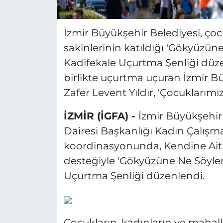
İzmir Büyükşehir Belediyesi, çoc
sakinlerinin katıldığı 'Gökyüzün
Kadifekale Uçurtma Şenliği düzen
birlikte uçurtma uçuran İzmir Bü
Zafer Levent Yıldır, 'Çocuklarımız
İZMİR (İGFA) -
İzmir Büyükşehir 
Dairesi Başkanlığı Kadın Çalış
koordinasyonunda, Kendine Ait Bi
desteğiyle 'Gökyüzüne Ne Söylem
Uçurtma Şenliği düzenlendi.
Çocukların, kadınların ve mahalle