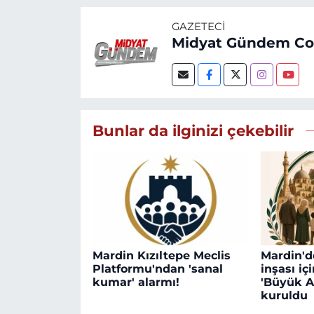
GAZETECI
Midyat Gündem C
Bunlar da ilginizi çekebilir
Mardin Kızıltepe Meclis
Mardin'd
Platformu'ndan 'sanal
inşası iç
kumar' alarmı!
'Büyük A
kuruldu