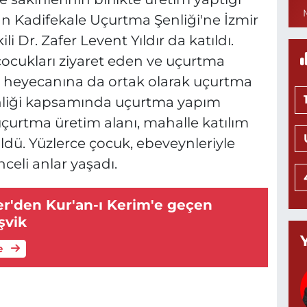
lan Kadifekale Uçurtma Şenliği'ne İzmir
1
 Dr. Zafer Levent Yıldır da katıldı.
C
ocukları ziyaret eden ve uçurtma
P
ü heyecanına da ortak olarak uçurtma
nliği kapsamında uçurtma yapım
 uçurtma üretim alanı, mahalle katılım
N
üldü. Yüzlerce çocuk, ebeveynleriyle
M
K
nceli anlar yaşadı.
0
r'den Kur'an-ı Kerim'e geçen
şvik
T
e
(
K
A