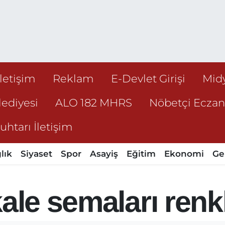
İletişim
Reklam
E-Devlet Girişi
Mid
ediyesi
ALO 182 MHRS
Nöbetçi Ecza
htarı İletişim
lık
Siyaset
Spor
Asayiş
Eğitim
Ekonomi
Ge
kale semaları renk