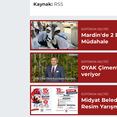
Kaynak:
RSS
EDITÖRÜN SEÇTIĞI
Mardin'de 2 
Müdahale
EDITÖRÜN SEÇTIĞI
OYAK Çiment
veriyor
EDITÖRÜN SEÇTIĞI
Midyat Beled
Resim Yarış