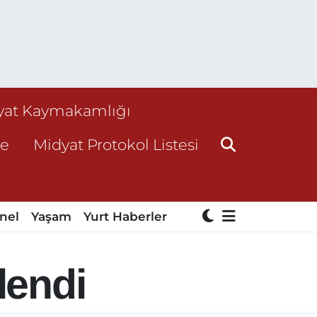
yat Kaymakamlığı
ne
Midyat Protokol Listesi
nel
Yaşam
Yurt Haberler
lendi