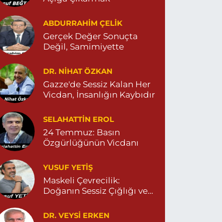
Tema Eczanesi
ABDURRAHIM ÇELİK
TATÜRK MAHALLESİ NUSAYBİN CADDE NO:1 E
Gerçek Değer Sonuçta
USAYBİN CD. ÖZEL İPEKYOLU HASTANESİ YANI
Değil, Samimiyette
4823122920
0 (482) 312 29 20
Yol Tarifi Al
DR. NIHAT ÖZKAN
Gazze'de Sessiz Kalan Her
Menal Eczanesi
Vicdan, İnsanlığın Kaybıdır
ELAHADDİN EYYUBİ MAHALLE LOZAN CADDE
O:7 B 04824151501
SELAHATTIN EROL
0 (482) 415 15 01
Yol Tarifi Al
24 Temmuz: Basın
Özgürlüğünün Vicdanı
Demhat Eczanesi
OYRAZ MAHALLE MARDİN-DİYARBAKIR CADDE
YUSUF YETİŞ
O:94B 04825112785
Maskeli Çevrecilik:
0 (482) 511 27 85
Yol Tarifi Al
Doğanın Sessiz Çığlığı ve
İnsanın Sorumsuzluğu
Ömerli Eczanesi
DR. VEYSI ERKEN