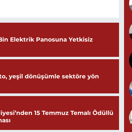
Y
N
B
Bin Elektrik Panosuna Yetkisiz
B
M
o, yeşil dönüşümle sektöre yön
iyesi’nden 15 Temmuz Temalı Ödüllü
ması