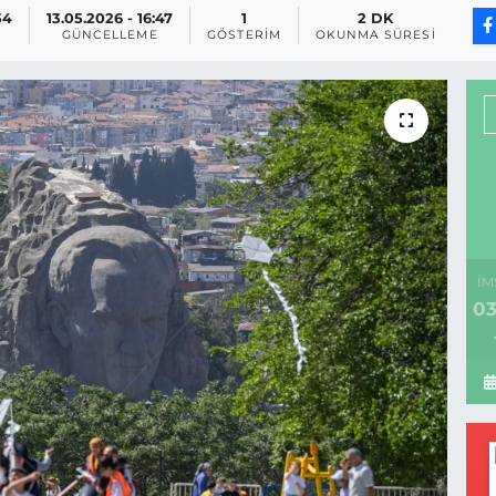
54
13.05.2026 - 16:47
1
2 DK
GÜNCELLEME
GÖSTERIM
OKUNMA SÜRESI
İM
03