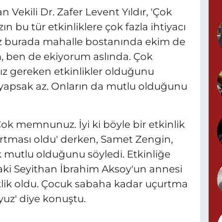
Vekili Dr. Zafer Levent Yıldır, 'Çok
ın bu tür etkinliklere çok fazla ihtiyacı
A
N
mız burada mahalle bostanında ekim de
0
m, ben de ekiyorum aslında. Çok
z gereken etkinlikler olduğunu
yapsak az. Onların da mutlu olduğunu
S
N
Çok memnunuz. İyi ki böyle bir etkinlik
urtması oldu' derken, Samet Zengin,
ok mutlu olduğunu söyledi. Etkinliğe
P
aki Seyithan İbrahim Aksoy'un annesi
N
klik oldu. Çocuk sabaha kadar uçurtma
uz' diye konuştu.