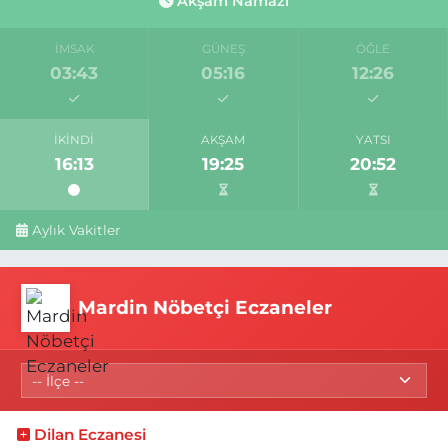
Akşam Namazı
İMSAK
GÜNEŞ
ÖĞLE
03:43
05:16
12:26
İKINDI
AKŞAM
YATSI
16:13
19:25
20:52
Aylık Vakitler
Mardin Nöbetçi Eczaneler
Dilan Eczanesi