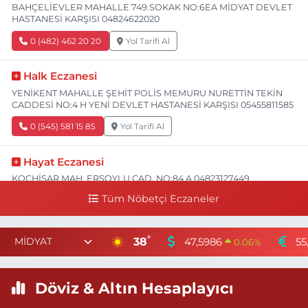
BAHÇELİEVLER MAHALLE 749.SOKAK NO:6EA MİDYAT DEVLET
HASTANESİ KARŞISI 04824622020
0 (482) 462 20 20
Yol Tarifi Al
Halk Eczanesi
YENİKENT MAHALLE ŞEHİT POLİS MEMURU NURETTİN TEKİN
CADDESİ NO:4 H YENİ DEVLET HASTANESİ KARŞISI 05455811585
0 (545) 581 15 85
Yol Tarifi Al
Hayat Eczanesi
KOÇHİSAR MAH. ERSOYLU CAD. NO:84 A 04823127449
Tüm Nöbetçi Eczaneler
0 (482) 312 74 49
Yol Tarifi Al
Değer Eczanesi
°
38
47,5986
55
0.06
%
8 MART MAHALLESİ İPEKYOLU CADDE VİKENT SİTESİ C BLOK
NO:10 II NUSAYBİN DEVLET HASTANESİ KARŞISI 04824151818
Döviz & Altın Hesaplayıcı
0 (482) 415 18 18
Yol Tarifi Al