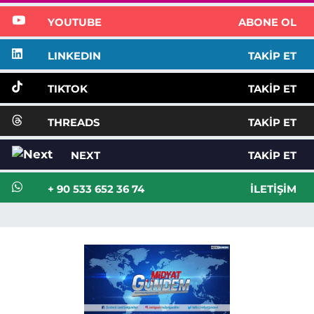
YOUTUBE
ABONE OL
LINKEDIN
TAKIP ET
TIKTOK
TAKIP ET
THREADS
TAKIP ET
NEXT
TAKIP ET
+ 90 533 652 36 74
İLETIŞIM