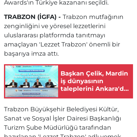
Awards'ın Türkiye kazananı seçildi.
TRABZON (İGFA) -
Trabzon mutfağının
zenginliğini ve yöresel lezzetlerini
uluslararası platformda tanıtmayı
amaçlayan 'Lezzet Trabzon' önemli bir
başarıya imza attı.
Başkan Çelik, Mardin
iş dünyasının
taleplerini Ankara'da
dile getirdi
Trabzon Büyükşehir Belediyesi Kültür,
Sanat ve Sosyal İşler Dairesi Başkanlığı
Turizm Şube Müdürlüğü tarafından
hazırlanan 'Lezzet Trabzon' adlı yemek