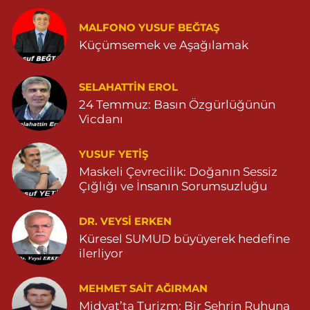
Huzur Eczanesi
MALFONO YUSUF BEĞTAŞ
GÜL MAHALLESİ VATAN CADDE NO:4A 04825912517
Küçümsemek ve Aşağılamak
0 (482) 591 25 17
Yol Tarifi Al
Dara Eczanesi
SELAHATTIN EROL
24 Temmuz: Basın Özgürlüğünün
NUR MAHALLESİ VALİ OZAN CADDESİ DIŞ KAPI NO:122G
DEVLET HASTANESİ KARŞISI (DİYARBAKIR YOLU CEPHESİ)
Vicdanı
04822125304
0 (482) 212 53 04
Yol Tarifi Al
YUSUF YETİŞ
Maskeli Çevrecilik: Doğanın Sessiz
Özdemir Eczanesi
Çığlığı ve İnsanın Sorumsuzluğu
YENİ MAHALLE 3086 SOKAK NO:4 3 04825413121
DR. VEYSI ERKEN
0 (482) 541 31 21
Yol Tarifi Al
Küresel SUMUD büyüyerek hedefine
ilerliyor
MEHMET SAIT AĞIRMAN
Midyat’ta Turizm: Bir Şehrin Ruhuna