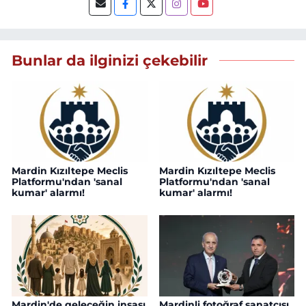
Bunlar da ilginizi çekebilir
Mardin Kızıltepe Meclis
Mardin Kızıltepe Meclis
Platformu'ndan 'sanal
Platformu'ndan 'sanal
kumar' alarmı!
kumar' alarmı!
Mardin'de geleceğin inşası
Mardinli fotoğraf sanatçısı