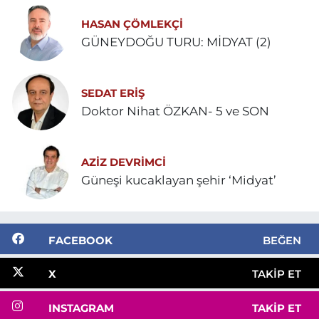
HASAN ÇÖMLEKÇİ
GÜNEYDOĞU TURU: MİDYAT (2)
SEDAT ERİŞ
Doktor Nihat ÖZKAN- 5 ve SON
AZIZ DEVRIMCI
Güneşi kucaklayan şehir ‘Midyat’
FACEBOOK
BEĞEN
X
TAKIP ET
INSTAGRAM
TAKIP ET