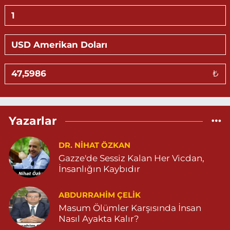
Hasan Eczanesi
KALE MAHALLE AMED 5 SOKAK NO:2 C 05303264612
0 (530) 326 46 12
Yol Tarifi Al
Gündüz Eczanesi
₺
BAHÇEBAŞI MAHALLESİ SELAHADDİN EYYÜBİ CADDE NO:39 B
04823812323
0 (482) 381 23 23
Yol Tarifi Al
Yazarlar
Aksoy Eczanesi
KAPLAN MAH. MARDİN CAD. NO:21 A 04825030197
DR. NIHAT ÖZKAN
Gazze'de Sessiz Kalan Her Vicdan,
0 (482) 503 01 97
Yol Tarifi Al
İnsanlığın Kaybıdır
Hayat Eczanesi
ABDURRAHIM ÇELİK
GÜNDOĞAN MAHALLESİ STAD CADDESİ NO:36 A 05380544155
Masum Ölümler Karşısında İnsan
0 (538) 054 41 55
Yol Tarifi Al
Nasıl Ayakta Kalır?