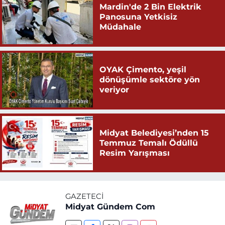
Mardin'de 2 Bin Elektrik
Panosuna Yetkisiz
Müdahale
OYAK Çimento, yeşil
dönüşümle sektöre yön
veriyor
Midyat Belediyesi’nden 15
Temmuz Temalı Ödüllü
Resim Yarışması
GAZETECI
Midyat Gündem Com