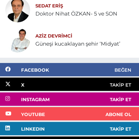
SEDAT ERİŞ
Doktor Nihat ÖZKAN- 5 ve SON
AZIZ DEVRIMCI
Güneşi kucaklayan şehir ‘Midyat’
FACEBOOK
BEĞEN
X
TAKIP ET
INSTAGRAM
TAKIP ET
YOUTUBE
ABONE OL
LINKEDIN
TAKIP ET