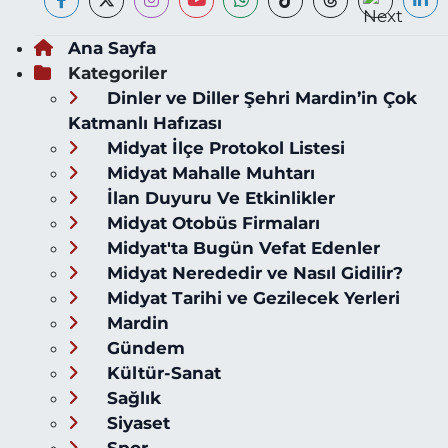
Ana Sayfa
Kategoriler
Dinler ve Diller Şehri Mardin’in Çok
Katmanlı Hafızası
Midyat İlçe Protokol Listesi
Midyat Mahalle Muhtarı
İlan Duyuru Ve Etkinlikler
Midyat Otobüs Firmaları
Midyat'ta Bugün Vefat Edenler
Midyat Nerededir ve Nasıl Gidilir?
Midyat Tarihi ve Gezilecek Yerleri
Mardin
Gündem
Kültür-Sanat
Sağlık
Siyaset
Spor