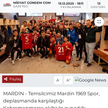
MIDYAT GÜNDEM COM
13.12.2025 - 19:11
13
GAZETECI
YAYINLANMA
GÖSTERIM
Paylaş
-
+
A
A
MARDİN - Temsilcimiz Mardin 1969 Spor,
deplasmanda karşılaştığı