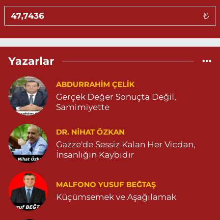
MAHALLESİ 04825026482
₺
0 (482) 502 64 82
Yol Tarifi Al
Sevlim Eczanesi
Yazarlar
YENİ MAHALLE 514 SOKAK NO:36 ÇEÇEN MEZARLIĞININ 300
METRE ARKASI YENİ MAHALLE ASM KARŞISI 04823130747
ABDURRAHIM ÇELİK
0 (482) 313 07 47
Yol Tarifi Al
Gerçek Değer Sonuçta Değil,
Samimiyette
Sarohan Eczanesi
ZEYTNPINAR MAHALLESİ ROJ CADDESİ NO:30 A derik devlet
hastanesi karşısı 05425113484
DR. NIHAT ÖZKAN
Gazze'de Sessiz Kalan Her Vicdan,
0 (542) 511 34 84
Yol Tarifi Al
İnsanlığın Kaybıdır
Eymen Eczanesi
POYRAZ MAHALLE MEVLANA SOKAK NO:5A 05343032144
MALFONO YUSUF BEĞTAŞ
Küçümsemek ve Aşağılamak
0 (534) 303 21 44
Yol Tarifi Al