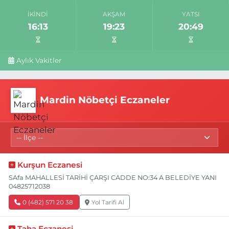
İKINDI
AKŞAM
YATSI
16:13
19:23
20:49
Aylık Vakitler
Mardin Nöbetçi Eczaneler
Kurşun Eczanesi
SAfa MAHALLESİ TARİHİ ÇARŞI CADDE NO:34 A BELEDİYE YANI
04825712038
0 (482) 571 20 38
Yol Tarifi Al
Taha Eczanesi