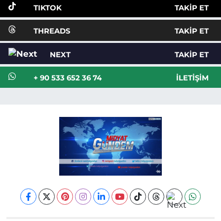
TIKTOK
TAKIP ET
THREADS
TAKIP ET
NEXT
TAKIP ET
+ 90 533 652 36 74
İLETIŞIM