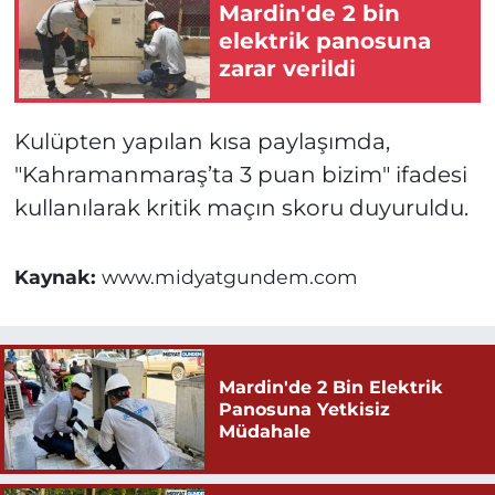
Mardin'de 2 bin
elektrik panosuna
zarar verildi
Kulüpten yapılan kısa paylaşımda,
"Kahramanmaraş’ta 3 puan bizim" ifadesi
kullanılarak kritik maçın skoru duyuruldu.
Kaynak:
www.midyatgundem.com
Mardin'de 2 Bin Elektrik
Panosuna Yetkisiz
Müdahale