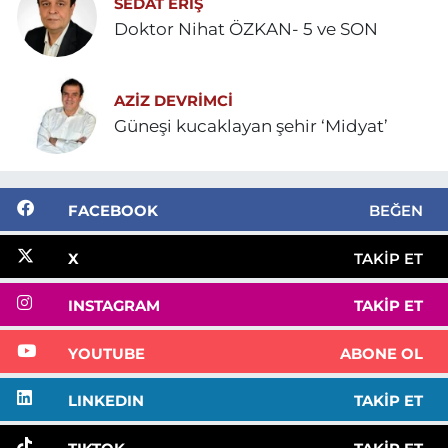
SEDAT ERİŞ
Doktor Nihat ÖZKAN- 5 ve SON
AZIZ DEVRIMCI
Güneşi kucaklayan şehir ‘Midyat’
FACEBOOK
BEĞEN
X
TAKIP ET
INSTAGRAM
TAKIP ET
YOUTUBE
ABONE OL
LINKEDIN
TAKIP ET