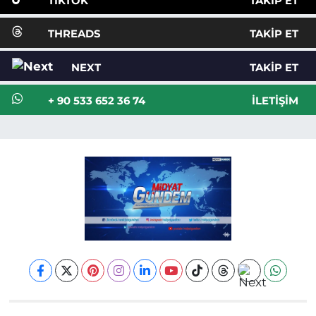
TIKTOK
TAKIP ET
THREADS
TAKIP ET
NEXT
TAKIP ET
+ 90 533 652 36 74
İLETIŞIM