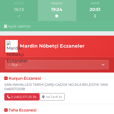
İKINDI
AKŞAM
YATSI
16:13
19:24
20:51
Aylık Vakitler
Mardin Nöbetçi Eczaneler
Kurşun Eczanesi
SAfa MAHALLESİ TARİHİ ÇARŞI CADDE NO:34 A BELEDİYE YANI
04825712038
0 (482) 571 20 38
Yol Tarifi Al
Taha Eczanesi