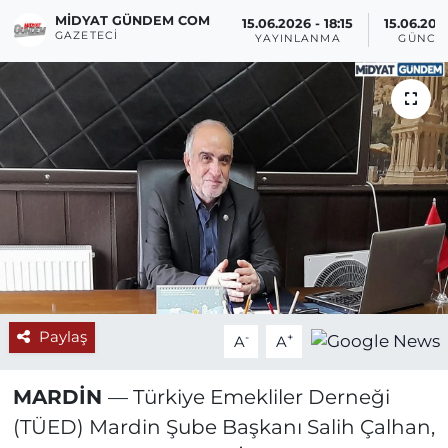
MIDYAT GÜNDEM COM
15.06.2026 - 18:15
15.06.202
GAZETECI
YAYINLANMA
GÜNCE
Paylaş
-
+
A
A
MARDİN
— Türkiye Emekliler Derneği
(TÜED) Mardin Şube Başkanı Salih Çalhan,