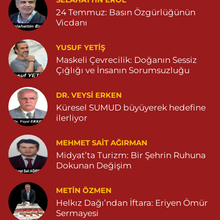
YENİ MAHALLE 3086 SOKAK NO:2 4 04825413156
24 Temmuz: Basın Özgürlüğünün
Vicdanı
0 (482) 541 31 56
Yol Tarifi Al
YUSUF YETİŞ
İlknur Eczanesi
Maskeli Çevrecilik: Doğanın Sessiz
GÜL MAH. VATAN CAD. NO:2A 04825911091
Çığlığı ve İnsanın Sorumsuzluğu
0 (482) 591 10 91
Yol Tarifi Al
DR. VEYSI ERKEN
Turan Eczanesi
Küresel SUMUD büyüyerek hedefine
TEPEBAŞI MAHALLE KISMETLİ CADDE NO:59D SAĞLIK OCAĞI
ilerliyor
YANI 04823813670
0 (482) 381 36 70
Yol Tarifi Al
MEHMET SAIT AĞIRMAN
Midyat’ta Turizm: Bir Şehrin Ruhuna
Dokunan Değişim
METIN ÖZMEN
Helkız Dağı’ndan İftara: Eriyen Ömür
Sermayesi