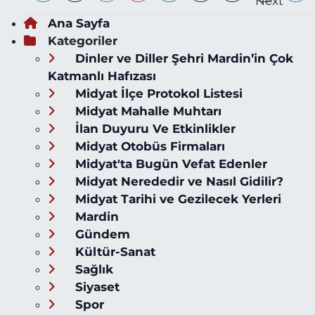
Ana Sayfa
Kategoriler
Dinler ve Diller Şehri Mardin’in Çok
Katmanlı Hafızası
Midyat İlçe Protokol Listesi
Midyat Mahalle Muhtarı
İlan Duyuru Ve Etkinlikler
Midyat Otobüs Firmaları
Midyat'ta Bugün Vefat Edenler
Midyat Nerededir ve Nasıl Gidilir?
Midyat Tarihi ve Gezilecek Yerleri
Mardin
Gündem
Kültür-Sanat
Sağlık
Siyaset
Spor