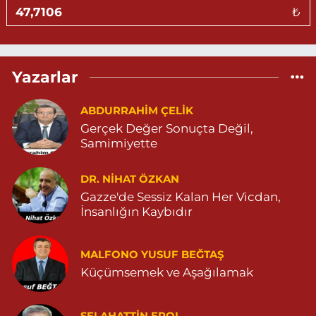
MAHALLESİ 04825026482
₺
0 (482) 502 64 82
Yol Tarifi Al
Sevlim Eczanesi
Yazarlar
YENİ MAHALLE 514 SOKAK NO:36 ÇEÇEN MEZARLIĞININ 300
METRE ARKASI YENİ MAHALLE ASM KARŞISI 04823130747
ABDURRAHIM ÇELİK
0 (482) 313 07 47
Yol Tarifi Al
Gerçek Değer Sonuçta Değil,
Samimiyette
Sarohan Eczanesi
ZEYTNPINAR MAHALLESİ ROJ CADDESİ NO:30 A derik devlet
hastanesi karşısı 05425113484
DR. NIHAT ÖZKAN
Gazze'de Sessiz Kalan Her Vicdan,
0 (542) 511 34 84
Yol Tarifi Al
İnsanlığın Kaybıdır
Eymen Eczanesi
POYRAZ MAHALLE MEVLANA SOKAK NO:5A 05343032144
MALFONO YUSUF BEĞTAŞ
Küçümsemek ve Aşağılamak
0 (534) 303 21 44
Yol Tarifi Al
Yeni Eczanesi
SELAHATTIN EROL