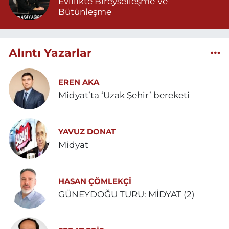
Evlilikte Bireyselleşme Ve
Bütünleşme
Alıntı Yazarlar
EREN AKA
Midyat’ta ‘Uzak Şehir’ bereketi
YAVUZ DONAT
Midyat
HASAN ÇÖMLEKÇİ
GÜNEYDOĞU TURU: MİDYAT (2)