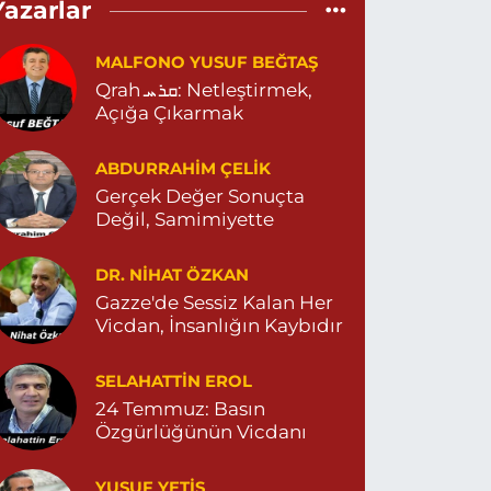
Yazarlar
EPEBAŞI MAHALLE 655 SOKAK NO:35 D MİGROS
ESKİ CAREFOURSA ) ARKASI ZERGAN ASM
ARŞISI MEHMET SİNCAR PARKI YANI ZERGAN
MALFONO YUSUF BEĞTAŞ
İLE HEKİMLİĞİ KARŞISI 04823121313
Qrah ܩܪܚ: Netleştirmek,
0 (482) 312 13 13
Yol Tarifi Al
Açığa Çıkarmak
Tema Eczanesi
ABDURRAHIM ÇELİK
TATÜRK MAHALLESİ NUSAYBİN CADDE NO:1 E
Gerçek Değer Sonuçta
USAYBİN CD. ÖZEL İPEKYOLU HASTANESİ YANI
Değil, Samimiyette
4823122920
0 (482) 312 29 20
Yol Tarifi Al
DR. NIHAT ÖZKAN
Gazze'de Sessiz Kalan Her
Menal Eczanesi
Vicdan, İnsanlığın Kaybıdır
ELAHADDİN EYYUBİ MAHALLE LOZAN CADDE
O:7 B 04824151501
SELAHATTIN EROL
0 (482) 415 15 01
Yol Tarifi Al
24 Temmuz: Basın
Özgürlüğünün Vicdanı
Demhat Eczanesi
OYRAZ MAHALLE MARDİN-DİYARBAKIR CADDE
YUSUF YETİŞ