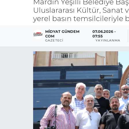
Mardin Yeşilli Belediye Başk
Uluslararası Kültür, Sanat 
yerel basın temsilcileriyle b
MIDYAT GÜNDEM
07.06.2026 -
COM
07:55
GAZETECI
YAYINLANMA