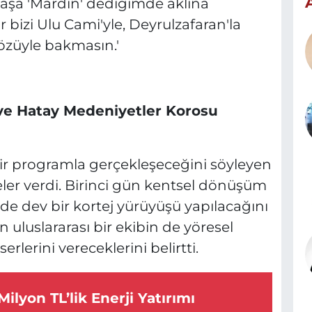
daşa 'Mardin' dediğimde aklına
 bizi Ulu Cami'yle, Deyrulzafaran'la
 gözüyle bakmasın.'
 ve Hatay Medeniyetler Korosu
bir programla gerçekleşeceğini söyleyen
er verdi. Birinci gün kentsel dönüşüm
de dev bir kortej yürüyüşü yapılacağını
 uluslararası bir ekibin de yöresel
erlerini vereceklerini belirtti.
 Milyon TL’lik Enerji Yatırımı