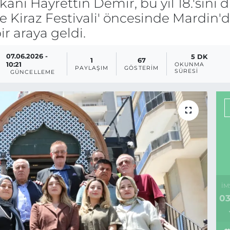
anı Hayrettin Demir, bu yıl 18.'sini d
ve Kiraz Festivali' öncesinde Mardin'
ir araya geldi.
07.06.2026 -
5 DK
1
67
10:21
OKUNMA
PAYLAŞIM
GÖSTERIM
SÜRESI
GÜNCELLEME
İM
03