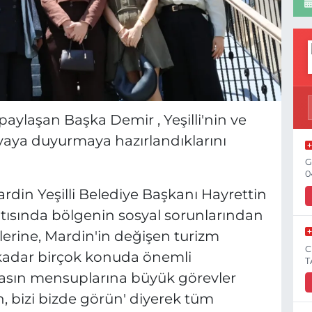
 paylaşan Başka Demir , Yeşilli'nin ve
aya duyurmaya hazırlandıklarını
G
0
in Yeşilli Belediye Başkanı Hayrettin
tısında bölgenin sosyal sorunlarından
lerine, Mardin'in değişen turizm
C
e kadar birçok konuda önemli
T
asın mensuplarına büyük görevler
, bizi bizde görün' diyerek tüm