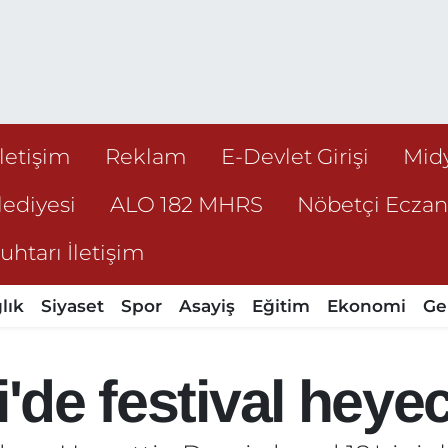
İletişim
Reklam
E-Devlet Girişi
Mid
ediyesi
ALO 182 MHRS
Nöbetçi Ecza
htarı İletişim
lık
Siyaset
Spor
Asayiş
Eğitim
Ekonomi
Ge
i'de festival heye