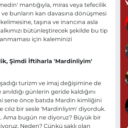
T
ermedin' mantığıyla, miras veya tefecilik
(
sı ve bunların kan davasına dönüşmesi
K
A
kelimesine, taşına ve inancına asla
alkımızı bütünleştirecek şekilde bu tip
şanmaması için kaleminizi
A
N
0
ik, Şimdi İftiharla 'Mardinliyim'
adığı turizm ve imaj değişimine de
S
anıldığı günlerin geride kaldığını
N
rmi sene önce batıda Mardin kimliğini
 cılız bir sesle 'Mardinliyim' diyorduk.
ik. Ama bugün ne diyoruz? Büyük bir
P
 diyoruz. Neden? Çünkü saklı olan