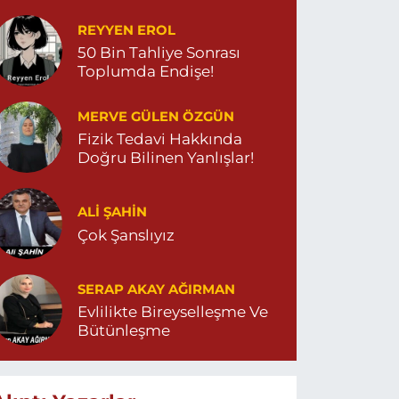
et…
REYYEN EROL
50 Bin Tahliye Sonrası
Toplumda Endişe!
MERVE GÜLEN ÖZGÜN
Fizik Tedavi Hakkında
Doğru Bilinen Yanlışlar!
ALI ŞAHİN
Çok Şanslıyız
SERAP AKAY AĞIRMAN
Evlilikte Bireyselleşme Ve
Bütünleşme