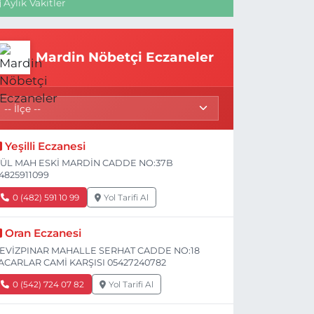
Aylık Vakitler
Mardin Nöbetçi Eczaneler
Yeşilli Eczanesi
ÜL MAH ESKİ MARDİN CADDE NO:37B
4825911099
0 (482) 591 10 99
Yol Tarifi Al
Oran Eczanesi
EVİZPINAR MAHALLE SERHAT CADDE NO:18
ACARLAR CAMİ KARŞISI 05427240782
0 (542) 724 07 82
Yol Tarifi Al