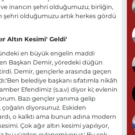
N
 ve inancın şehri olduğumuzu; birliğin,
ğin şehri olduğumuzu artık herkes gördü
Y
ır Altın Kesimi' Geldi'
N
ündeki en büyük engelin maddi
ken Başkan Demir, yöredeki düğün
ştirdi. Demir, gençlerle arasında geçen
B
B
rdı:'Ben belediye başkanı sıfatımla nikâh
ber Efendimiz (s.a.v) diyor ki; evlenin
orum. Bazı gençler yanıma gelip
n, çoğalın diyorsunuz. Eskiden
M
ardı, o kalktı ama bunun adına modern
esimi. Çok ağır altın kesimi yapılıyor,
 Biz bu yüzden evlenemiyoruz.' Bu çok