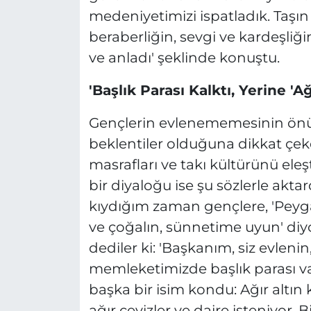
medeniyetimizi ispatladık. Taşın
beraberliğin, sevgi ve kardeşli
ve anladı' şeklinde konuştu.
'Başlık Parası Kalktı, Yerine 'Ağ
Gençlerin evlenememesinin ön
beklentiler olduğuna dikkat çe
masrafları ve takı kültürünü ele
bir diyaloğu ise şu sözlerle akta
kıydığım zaman gençlere, 'Peygam
ve çoğalın, sünnetime uyun' diy
dediler ki: 'Başkanım, siz evleni
memleketimizde başlık parası v
başka bir isim kondu: Ağır altın k
ağır çeyizler ve daire isteniyor.