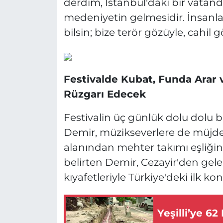
derdim, İstanbul'daki bir vatan
medeniyetin gelmesidir. İnsanlar
bilsin; bize terör gözüyle, cahil
Festivalde Kubat, Funda Arar
Rüzgarı Edecek
Festivalin üç günlük dolu dolu 
Demir, müzikseverlere de müjdel
alanından mehter takımı eşliğin
belirten Demir, Cezayir'den gelen
kıyafetleriyle Türkiye'deki ilk kons
Yeşilli’ye 62