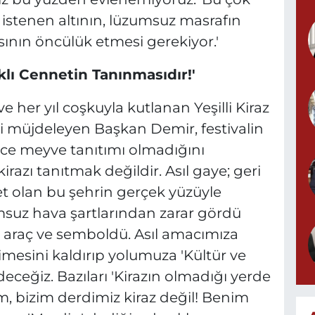
la istenen altının, lüzumsuz masrafın
nın öncülük etmesi gerekiyor.'
lı Cennetin Tanınmasıdır!'
ve her yıl coşkuyla kutlanan Yeşilli Kiraz
ini müjdeleyen Başkan Demir, festivalin
ece meyve tanıtımı olmadığını
kirazı tanıtmak değildir. Asıl gaye; geri
net olan bu şehrin gerçek yüzüyle
msuz hava şartlarından zarar gördü
r araç ve semboldü. Asıl amacımıza
elimesini kaldırıp yolumuza 'Kültür ve
eceğiz. Bazıları 'Kirazın olmadığı yerde
ım, bizim derdimiz kiraz değil! Benim