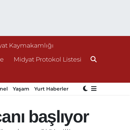
yat Kaymakamlığı
ne
Midyat Protokol Listesi
nel
Yaşam
Yurt Haberler
canı başlıyor