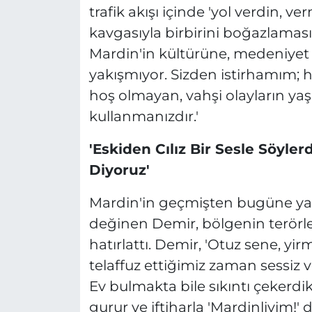
trafik akışı içinde 'yol verdin, v
kavgasıyla birbirini boğazlama
Mardin'in kültürüne, medeniyet 
yakışmıyor. Sizden istirhamım; h
hoş olmayan, vahşi olayların ya
kullanmanızdır.'
'Eskiden Cılız Bir Sesle Söylerd
Diyoruz'
Mardin'in geçmişten bugüne yaş
değinen Demir, bölgenin terörle 
hatırlattı. Demir, 'Otuz sene, yi
telaffuz ettiğimiz zaman sessiz ve
Ev bulmakta bile sıkıntı çekerd
gurur ve iftiharla 'Mardinliyim!'