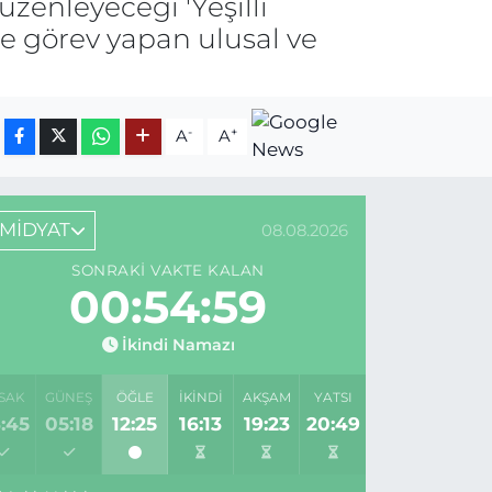
üzenleyeceği 'Yeşilli
de görev yapan ulusal ve
-
+
A
A
MİDYAT
08.08.2026
SONRAKI VAKTE KALAN
00:54:59
İkindi Namazı
SAK
GÜNEŞ
ÖĞLE
İKINDI
AKŞAM
YATSI
:45
05:18
12:25
16:13
19:23
20:49