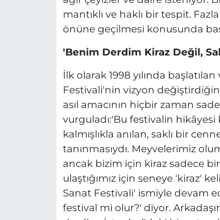
mantıklı ve haklı bir tespit. Faz
önüne geçilmesi konusunda bası
'Benim Derdim Kiraz Değil, Sak
İlk olarak 1998 yılında başlatılan 
Festivali'nin vizyon değiştirdiğ
asıl amacının hiçbir zaman sad
vurguladı:'Bu festivalin hikâyesi 
kalmışlıkla anılan, saklı bir cen
tanınmasıydı. Meyvelerimiz olu
ancak bizim için kiraz sadece bi
ulaştığımız için seneye 'kiraz' k
Sanat Festivali' ismiyle devam ed
festival mi olur?' diyor. Arkadaş