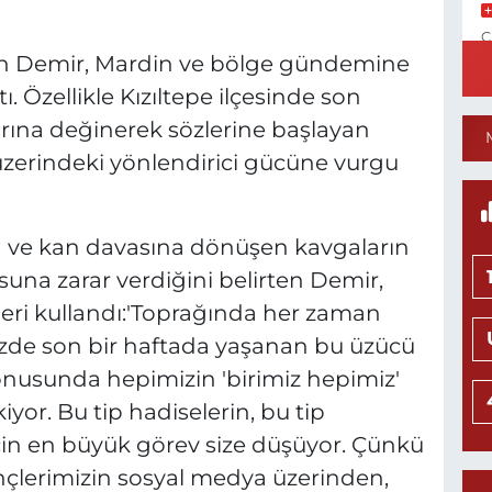
C
N
ttin Demir, Mardin ve bölge gündemine
ı. Özellikle Kızıltepe ilçesinde son
ına değinerek sözlerine başlayan
zerindeki yönlendirici gücüne vurgu
1
C
P
ve kan davasına dönüşen kavgaların
suna zarar verdiğini belirten Demir,
leri kullandı:'Toprağında her zaman
N
zde son bir haftada yaşanan bu üzücü
M
K
nusunda hepimizin 'birimiz hepimiz'
0
yor. Bu tip hadiselerin, bu tip
çin en büyük görev size düşüyor. Çünkü
ençlerimizin sosyal medya üzerinden,