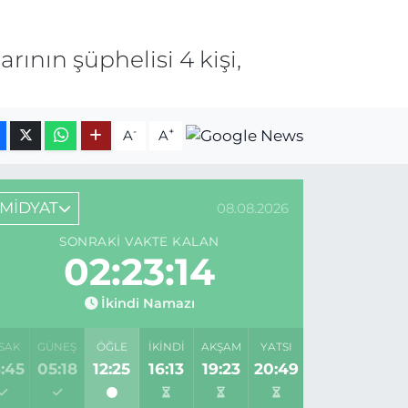
arının şüphelisi 4 kişi,
-
+
A
A
MİDYAT
08.08.2026
SONRAKI VAKTE KALAN
02:23:14
İkindi Namazı
SAK
GÜNEŞ
ÖĞLE
İKINDI
AKŞAM
YATSI
:45
05:18
12:25
16:13
19:23
20:49