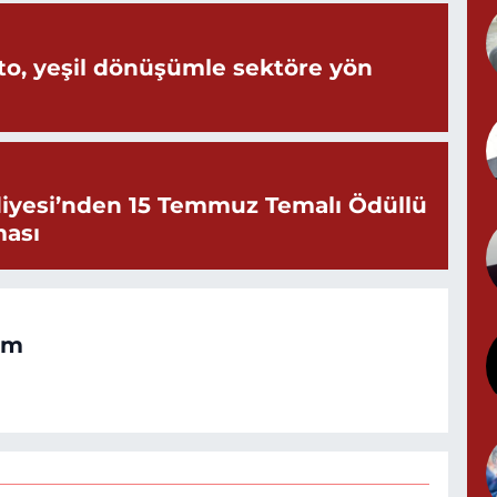
P
N
o, yeşil dönüşümle sektöre yön
Y
N
iyesi’nden 15 Temmuz Temalı Ödüllü
ması
B
B
om
M