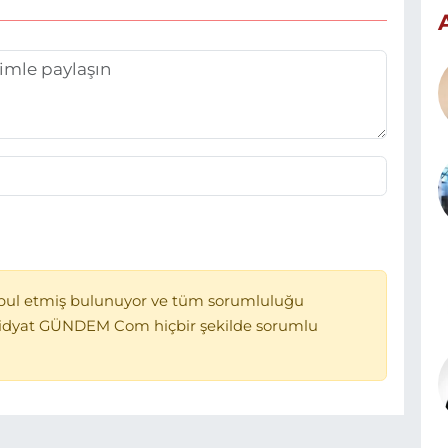
bul etmiş bulunuyor ve tüm sorumluluğu
Midyat GÜNDEM Com hiçbir şekilde sorumlu