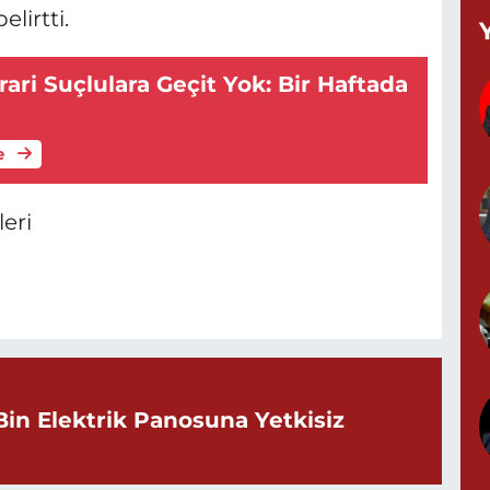
lirtti.
T
(
K
rari Suçlulara Geçit Yok: Bir Haftada
A
e
A
eri
N
0
S
N
Bin Elektrik Panosuna Yetkisiz