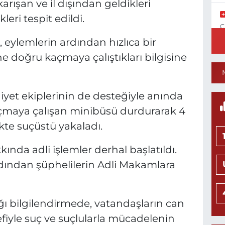
arışan ve il dışından geldikleri
leri tespit edildi.
C
N
, eylemlerin ardından hızlıca bir
e doğru kaçmaya çalıştıkları bilgisine
1
iyet ekiplerinin de desteğiyle anında
C
P
açmaya çalışan minibüsü durdurarak 4
likte suçüstü yakaladı.
kında adli işlemler derhal başlatıldı.
N
ından şüphelilerin Adli Makamlara
M
K
0
ğı bilgilendirmede, vatandaşların can
iyle suç ve suçlularla mücadelenin