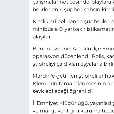
çalışmalar neticesinde, olaylara k
belirlenen 4 şüpheli şahsın kimlik
Kimlikleri belirlenen şüphelilerin
minibüsle Diyarbakır istikametin
ulaşıldı.
Bunun üzerine, Artuklu İlçe Emn
operasyon düzenlendi. Polis, k
şüpheliyi çaldıkları eşyalarla bir
Mardin'e getirilen şüpheliler hak
İşlemlerin tamamlanmasının ard
sevk edileceği öğrenildi.
İl Emniyet Müdürlüğü, yayınladı
ve mal güvenliğini koruma hedef