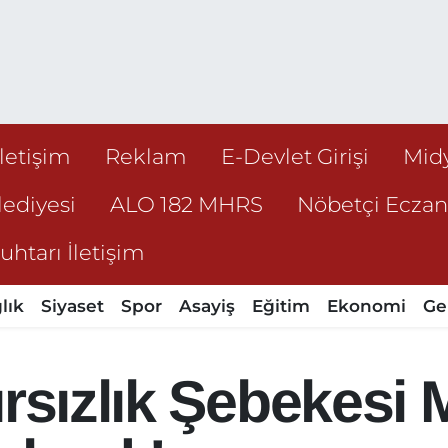
İletişim
Reklam
E-Devlet Girişi
Mid
ediyesi
ALO 182 MHRS
Nöbetçi Ecza
htarı İletişim
lık
Siyaset
Spor
Asayiş
Eğitim
Ekonomi
Ge
ırsızlık Şebekesi 