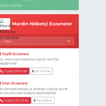
Aylık Vakitler
Mardin Nöbetçi Eczaneler
Yeşilli Eczanesi
ÜL MAH ESKİ MARDİN CADDE NO:37B
4825911099
0 (482) 591 10 99
Yol Tarifi Al
Oran Eczanesi
EVİZPINAR MAHALLE SERHAT CADDE NO:18
ACARLAR CAMİ KARŞISI 05427240782
0 (542) 724 07 82
Yol Tarifi Al