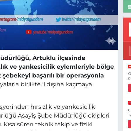
üdürlüğü, Artuklu ilçesinde
zlık ve yankesicilik eylemleriyle bölge
G
ik şebekeyi başarılı bir operasyonla
0
şyalarla birlikte il dışına kaçmaya
erinden hırsızlık ve yankesicilik
C
dürlüğü Asayiş Şube Müdürlüğü ekipleri
T
 Kısa süren teknik takip ve fiziki