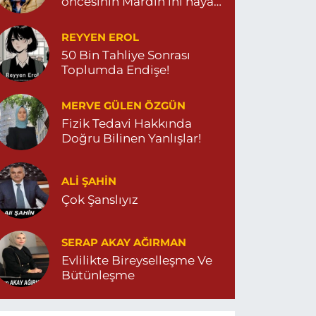
öncesinin Mardin’ini hayal
et…
REYYEN EROL
50 Bin Tahliye Sonrası
Toplumda Endişe!
MERVE GÜLEN ÖZGÜN
Fizik Tedavi Hakkında
Doğru Bilinen Yanlışlar!
ALI ŞAHİN
Çok Şanslıyız
SERAP AKAY AĞIRMAN
Evlilikte Bireyselleşme Ve
Bütünleşme