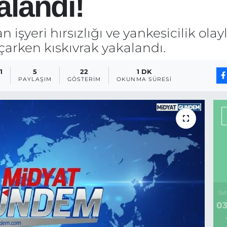
landı!
işyeri hırsızlığı ve yankesicilik olayl
çarken kıskıvrak yakalandı.
1
5
22
1 DK
PAYLAŞIM
GÖSTERIM
OKUNMA SÜRESI
İM
03