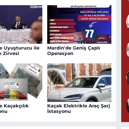
e Uyuşturucu ile
Mardin'de Geniş Çaplı
 Zirvesi
Operasyon
e Kaçakçılık
Kaçak Elektrikle Araç Şarj
onu
İstasyonu