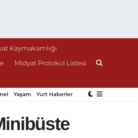
yat Kaymakamlığı
ne
Midyat Protokol Listesi
nel
Yaşam
Yurt Haberler
Minibüste