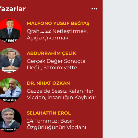
Eylül Eczanesi
Yazarlar
EPEBAŞI MAHALLE 655 SOKAK NO:35 D MİGROS
ESKİ CAREFOURSA ) ARKASI ZERGAN ASM
ARŞISI MEHMET SİNCAR PARKI YANI ZERGAN
MALFONO YUSUF BEĞTAŞ
İLE HEKİMLİĞİ KARŞISI 04823121313
Qrah ܩܪܚ: Netleştirmek,
0 (482) 312 13 13
Yol Tarifi Al
Açığa Çıkarmak
Tema Eczanesi
ABDURRAHIM ÇELİK
TATÜRK MAHALLESİ NUSAYBİN CADDE NO:1 E
Gerçek Değer Sonuçta
USAYBİN CD. ÖZEL İPEKYOLU HASTANESİ YANI
Değil, Samimiyette
4823122920
0 (482) 312 29 20
Yol Tarifi Al
DR. NIHAT ÖZKAN
Gazze'de Sessiz Kalan Her
Menal Eczanesi
Vicdan, İnsanlığın Kaybıdır
ELAHADDİN EYYUBİ MAHALLE LOZAN CADDE
O:7 B 04824151501
SELAHATTIN EROL
0 (482) 415 15 01
Yol Tarifi Al
24 Temmuz: Basın
Özgürlüğünün Vicdanı
Demhat Eczanesi