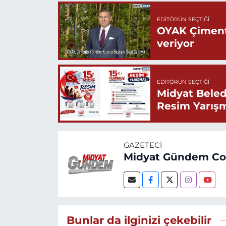
EDITÖRÜN SEÇTIĞI
OYAK Çiment
veriyor
EDITÖRÜN SEÇTIĞI
Midyat Beled
Resim Yarış
GAZETECI
Midyat Gündem C
Bunlar da ilginizi çekebilir