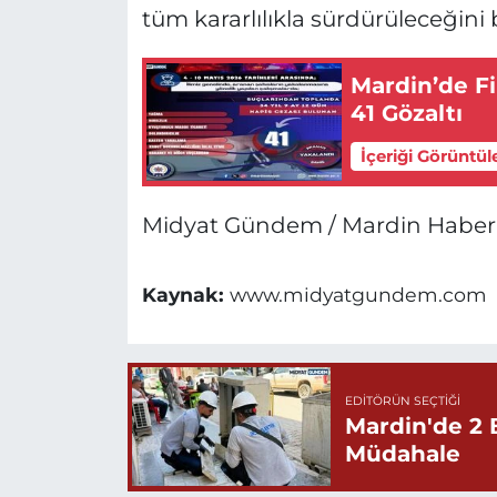
tüm kararlılıkla sürdürüleceğini be
Mardin’de Fi
41 Gözaltı
İçeriği Görüntül
Midyat Gündem / Mardin Haberl
Kaynak:
www.midyatgundem.com
EDITÖRÜN SEÇTIĞI
Mardin'de 2 
Müdahale