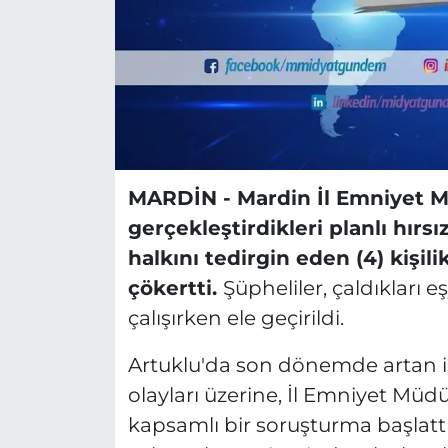
MARDİN -
Mardin İl Emniyet M
gerçekleştirdikleri planlı hırsı
halkını tedirgin eden (4) kişil
çökertti.
Şüpheliler, çaldıkları e
çalışırken ele geçirildi.
Artuklu'da son dönemde artan işy
olayları üzerine, İl Emniyet Mü
kapsamlı bir soruşturma başlattı.