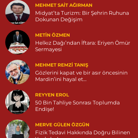
MEHMET SAIT AĞIRMAN
Midyat’ta Turizm: Bir Şehrin Ruhuna
Özdemir Eczanesi
Dokunan Değişim
YENİ MAHALLE 3086 SOKAK NO:4 3 04825413121
0 (482) 541 31 21
Yol Tarifi Al
METIN ÖZMEN
Helkız Dağı’ndan İftara: Eriyen Ömür
Sermayesi
MEHMET REMZI TANIŞ
Gözlerini kapat ve bir asır öncesinin
Mardin’ini hayal et…
REYYEN EROL
50 Bin Tahliye Sonrası Toplumda
Endişe!
MERVE GÜLEN ÖZGÜN
Fizik Tedavi Hakkında Doğru Bilinen