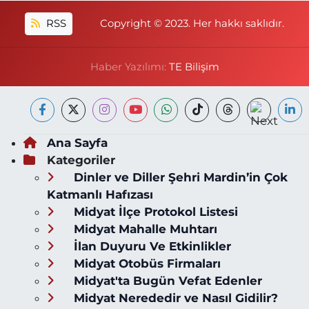
RSS
Copyright © 2023. Her hakkı saklıdır.
Haber Yazılımı:
TE Bilişim
Ana Sayfa
Kategoriler
Dinler ve Diller Şehri Mardin’in Çok
Katmanlı Hafızası
Midyat İlçe Protokol Listesi
Midyat Mahalle Muhtarı
İlan Duyuru Ve Etkinlikler
Midyat Otobüs Firmaları
Midyat'ta Bugün Vefat Edenler
Midyat Nerededir ve Nasıl Gidilir?