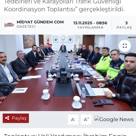
Tedbirleri ve Karayolları Trafik Güvenliği
Koordinasyon Toplantısı” gerçekleştirildi.
MIDYAT GÜNDEM COM
13.11.2025 - 08:56
3
GAZETECI
YAYINLANMA
PAYLAŞI
Paylaş
-
+
A
A