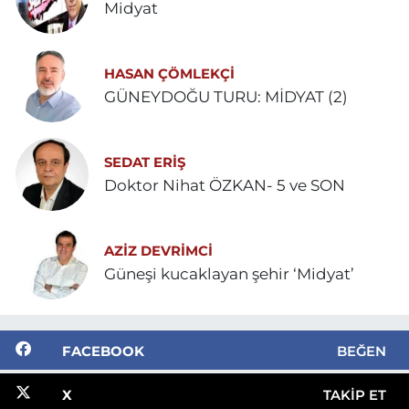
Midyat
HASAN ÇÖMLEKÇİ
GÜNEYDOĞU TURU: MİDYAT (2)
SEDAT ERİŞ
Doktor Nihat ÖZKAN- 5 ve SON
AZIZ DEVRIMCI
Güneşi kucaklayan şehir ‘Midyat’
FACEBOOK
BEĞEN
X
TAKIP ET