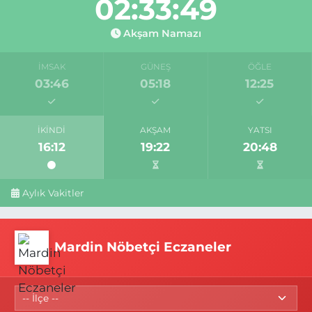
02:33:49
Akşam Namazı
İMSAK
GÜNEŞ
ÖĞLE
03:46
05:18
12:25
İKINDI
AKŞAM
YATSI
16:12
19:22
20:48
Aylık Vakitler
Mardin Nöbetçi Eczaneler