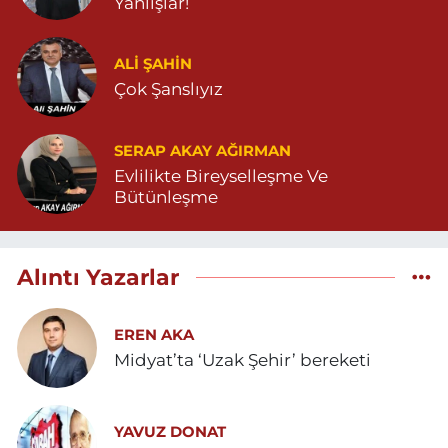
Yanlışlar!
ALI ŞAHİN
Çok Şanslıyız
SERAP AKAY AĞIRMAN
Evlilikte Bireyselleşme Ve
Bütünleşme
Alıntı Yazarlar
EREN AKA
Midyat’ta ‘Uzak Şehir’ bereketi
YAVUZ DONAT