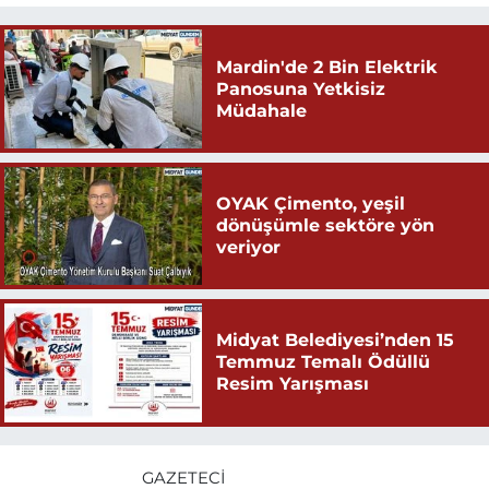
Mardin'de 2 Bin Elektrik
Panosuna Yetkisiz
Müdahale
OYAK Çimento, yeşil
dönüşümle sektöre yön
veriyor
Midyat Belediyesi’nden 15
Temmuz Temalı Ödüllü
Resim Yarışması
GAZETECI