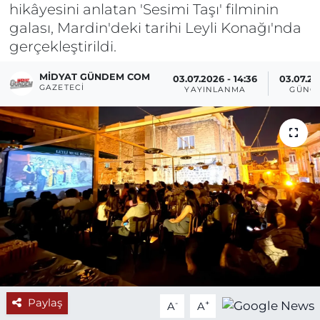
hikâyesini anlatan 'Sesimi Taşı' filminin
galası, Mardin'deki tarihi Leyli Konağı'nda
gerçekleştirildi.
MIDYAT GÜNDEM COM
03.07.2026 - 14:36
03.07.20
GAZETECI
YAYINLANMA
GÜNC
Paylaş
-
+
A
A