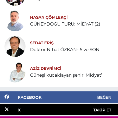
HASAN ÇÖMLEKÇİ
GÜNEYDOĞU TURU: MİDYAT (2)
SEDAT ERİŞ
Doktor Nihat ÖZKAN- 5 ve SON
AZIZ DEVRIMCI
Güneşi kucaklayan şehir ‘Midyat’
FACEBOOK
BEĞEN
X
TAKIP ET