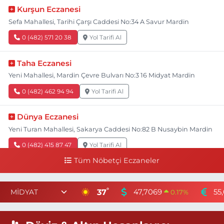
Kurşun Eczanesi
Sefa Mahallesi, Tarihi Çarşı Caddesi No:34 A Savur Mardin
0 (482) 571 20 38
Yol Tarifi Al
Taha Eczanesi
Yeni Mahallesi, Mardin Çevre Bulvarı No:3 16 Midyat Mardin
0 (482) 462 94 94
Yol Tarifi Al
Dünya Eczanesi
Yeni Turan Mahallesi, Sakarya Caddesi No:82 B Nusaybin Mardin
0 (482) 415 87 47
Yol Tarifi Al
Tüm Nöbetçi Eczaneler
Tamtamış Eczanesi
Nur Mahallesi, 5.Sokak No:1 E Artuklu Mardin
°
37
47,7069
55
0.17
%
0 (482) 502 22 47
Yol Tarifi Al