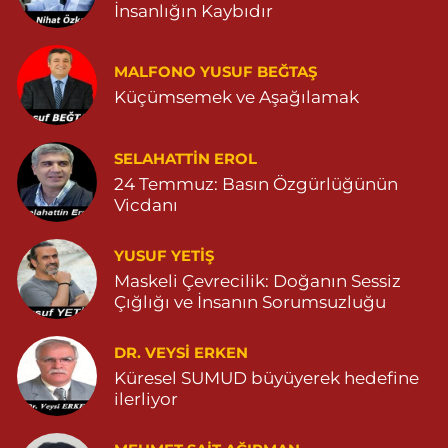
Yeni Mahalle, 3086.Sokak No:2 4 Ömerli Mardin
İnsanlığın Kaybıdır
0 (482) 541 31 56
Yol Tarifi Al
MALFONO YUSUF BEĞTAŞ
İlknur Eczanesi
Küçümsemek ve Aşağılamak
Gül Mahallesi, Vatan Caddesi No:2 A Yeşilli Mardin
0 (482) 591 10 91
Yol Tarifi Al
SELAHATTIN EROL
24 Temmuz: Basın Özgürlüğünün
Turan Eczanesi
Vicdanı
Tepebaşı Mahallesi, Kısmetli Caddesi No:59 D Dargeçit Mardin
0 (482) 381 36 70
Yol Tarifi Al
YUSUF YETİŞ
Maskeli Çevrecilik: Doğanın Sessiz
Çığlığı ve İnsanın Sorumsuzluğu
DR. VEYSI ERKEN
Küresel SUMUD büyüyerek hedefine
ilerliyor