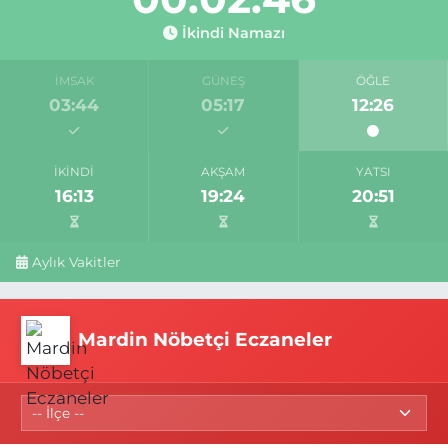
İkindi Namazı
İMSAK
GÜNEŞ
ÖĞLE
03:44
05:17
12:26
İKINDI
AKŞAM
YATSI
16:13
19:24
20:51
Aylık Vakitler
Mardin Nöbetçi Eczaneler