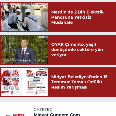
Mardin'de 2 Bin Elektrik
Panosuna Yetkisiz
Müdahale
OYAK Çimento, yeşil
dönüşümle sektöre yön
veriyor
Midyat Belediyesi’nden 15
Temmuz Temalı Ödüllü
Resim Yarışması
GAZETECI
Midyat Gündem Com