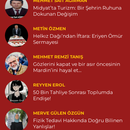
MEHMET SAIT AĞIRMAN
Midyat’ta Turizm: Bir Şehrin Ruhuna
Dokunan Değişim
METIN ÖZMEN
Helkız Dağı’ndan İftara: Eriyen Ömür
Sermayesi
MEHMET REMZI TANIŞ
Gözlerini kapat ve bir asır öncesinin
Mardin’ini hayal et…
REYYEN EROL
50 Bin Tahliye Sonrası Toplumda
Endişe!
MERVE GÜLEN ÖZGÜN
Fizik Tedavi Hakkında Doğru Bilinen
Yanlışlar!