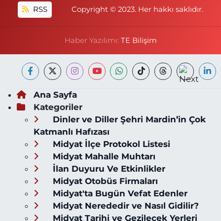
RSS
Copyright © 2023. Her hakkı saklıdır.
Haber Yazılımı:
TE Bilişim
Ana Sayfa
Kategoriler
Dinler ve Diller Şehri Mardin’in Çok
Katmanlı Hafızası
Midyat İlçe Protokol Listesi
Midyat Mahalle Muhtarı
İlan Duyuru Ve Etkinlikler
Midyat Otobüs Firmaları
Midyat'ta Bugün Vefat Edenler
Midyat Nerededir ve Nasıl Gidilir?
Midyat Tarihi ve Gezilecek Yerleri