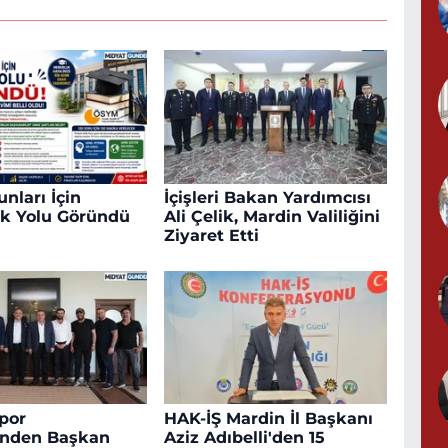
nları İçin
İçişleri Bakan Yardımcısı
k Yolu Göründü
Ali Çelik, Mardin Valiliğini
Ziyaret Etti
por
HAK-İŞ Mardin İl Başkanı
inden Başkan
Aziz Adıbelli'den 15