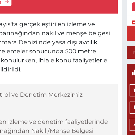
e
s'ta gerçekleştirilen izleme ve
K
 barınağından nakil ve menşe belgesi
0
mara Denizi'nde yasa dışı avcılık
 incelemeler sonucunda 500 metre
onulurken, ihlale konu faaliyetlerle
8
ldirildi.
S
H
trol ve Denetim Merkezimiz
K
0
en izleme ve denetim faaliyetlerinde
arınağından Nakil /Menşe Belgesi