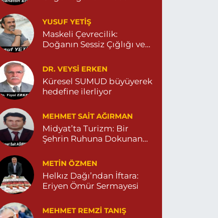
YUSUF YETİŞ
Dara Eczanesi
Maskeli Çevrecilik:
UR MAHALLESİ VALİ OZAN CADDESİ DIŞ KAPI
Doğanın Sessiz Çığlığı ve
O:122G DEVLET HASTANESİ KARŞISI
DİYARBAKIR YOLU CEPHESİ) 04822125304
İnsanın Sorumsuzluğu
0 (482) 212 53 04
Yol Tarifi Al
DR. VEYSI ERKEN
Küresel SUMUD büyüyerek
hedefine ilerliyor
Özdemir Eczanesi
ENİ MAHALLE 3086 SOKAK NO:4 3 04825413121
MEHMET SAIT AĞIRMAN
0 (482) 541 31 21
Yol Tarifi Al
Midyat’ta Turizm: Bir
Şehrin Ruhuna Dokunan
Değişim
METIN ÖZMEN
Helkız Dağı’ndan İftara:
Eriyen Ömür Sermayesi
MEHMET REMZI TANIŞ