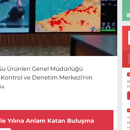
e Su Ürünleri Genel Müdürlüğü
 Kontrol ve Denetim Merkezi'nin
B
u.
M
Y
ile Yılına Anlam Katan Buluşma
N
H