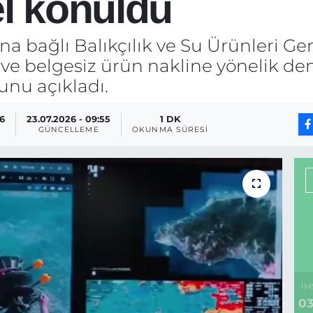
el konuldu
na bağlı Balıkçılık ve Su Ürünleri 
ık ve belgesiz ürün nakline yönelik 
nu açıkladı.
16
23.07.2026 - 09:55
1 DK
GÜNCELLEME
OKUNMA SÜRESI
İM
03