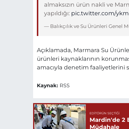
almaksızın ürün nakli ve Marm
yapıldığı:
pic.twitter.com/yk
— Balıkçılık ve Su Ürünleri Gene
Açıklamada, Marmara Su Ürünler
ürünleri kaynaklarının korunması 
amacıyla denetim faaliyetlerini s
Kaynak:
RSS
EDITÖRÜN SEÇTIĞI
Mardin'de 2 
Müdahale