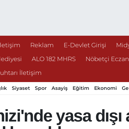
İletişim
Reklam
E-Devlet Girişi
Mid
ediyesi
ALO 182 MHRS
Nöbetçi Ecza
htarı İletişim
lık
Siyaset
Spor
Asayiş
Eğitim
Ekonomi
Ge
zi'nde yasa dışı a