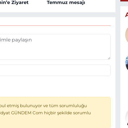
in’e Ziyaret
Temmuz mesajı
bul etmiş bulunuyor ve tüm sorumluluğu
Midyat GÜNDEM Com hiçbir şekilde sorumlu