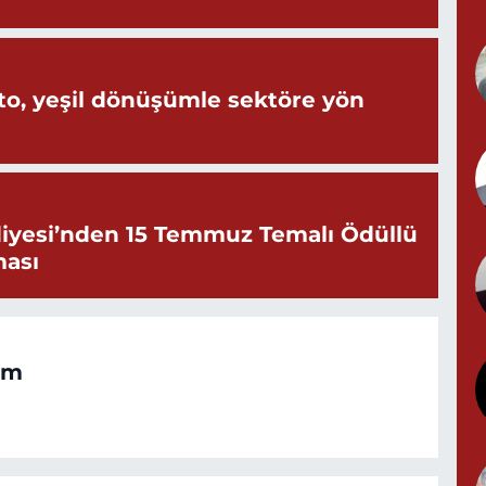
N
o, yeşil dönüşümle sektöre yön
N
(
iyesi’nden 15 Temmuz Temalı Ödüllü
Y
ması
om