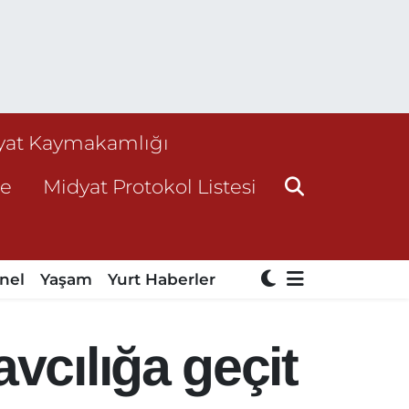
yat Kaymakamlığı
ne
Midyat Protokol Listesi
nel
Yaşam
Yurt Haberler
vcılığa geçit