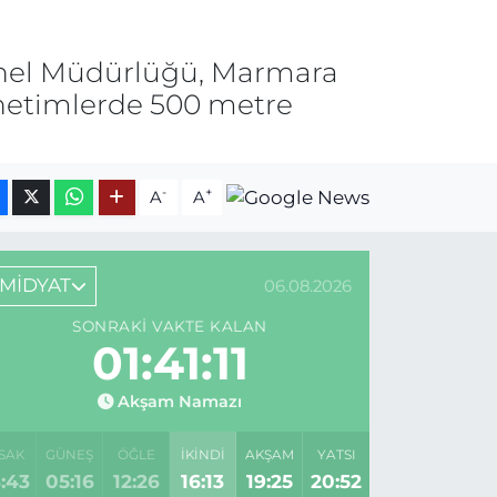
Genel Müdürlüğü, Marmara
denetimlerde 500 metre
-
+
A
A
MİDYAT
06.08.2026
SONRAKI VAKTE KALAN
01:41:11
Akşam Namazı
SAK
GÜNEŞ
ÖĞLE
İKINDI
AKŞAM
YATSI
:43
05:16
12:26
16:13
19:25
20:52