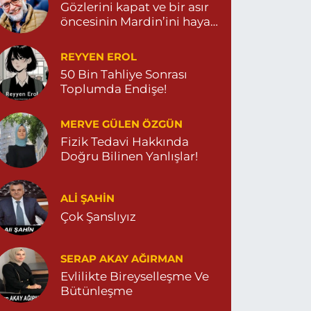
Gözlerini kapat ve bir asır
öncesinin Mardin’ini hayal
et…
REYYEN EROL
50 Bin Tahliye Sonrası
Toplumda Endişe!
MERVE GÜLEN ÖZGÜN
Fizik Tedavi Hakkında
Doğru Bilinen Yanlışlar!
ALI ŞAHİN
Çok Şanslıyız
SERAP AKAY AĞIRMAN
Evlilikte Bireyselleşme Ve
Bütünleşme