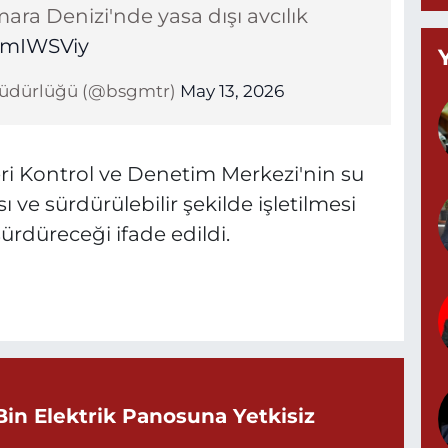
ara Denizi'nde yasa dışı avcılık
B
mmIWSViy
C
l Müdürlüğü (@bsgmtr)
May 13, 2026
K
i Kontrol ve Denetim Merkezi'nin su
ve sürdürülebilir şekilde işletilmesi
ürdüreceği ifade edildi.
G
0
G
Bin Elektrik Panosuna Yetkisiz
0