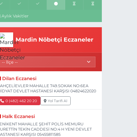
Aylık Vakitler
Mardin Nöbetçi Eczaneler
Dilan Eczanesi
AHÇELİEVLER MAHALLE 749.SOKAK NO:6EA
İDYAT DEVLET HASTANESİ KARŞISI 04824622020
0 (482) 462 20 20
Yol Tarifi Al
Halk Eczanesi
ENİKENT MAHALLE ŞEHİT POLİS MEMURU
URETTİN TEKİN CADDESİ NO:4 H YENİ DEVLET
ASTANESİ KARŞISI 05455811585