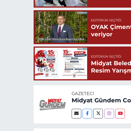
EDITÖRÜN SEÇTIĞI
OYAK Çiment
veriyor
EDITÖRÜN SEÇTIĞI
Midyat Beled
Resim Yarış
GAZETECI
Midyat Gündem C