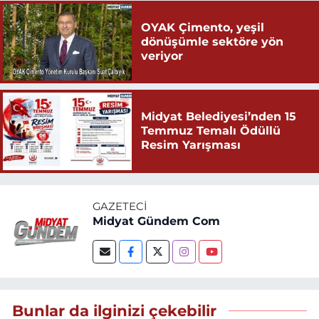
OYAK Çimento, yeşil
dönüşümle sektöre yön
veriyor
Midyat Belediyesi’nden 15
Temmuz Temalı Ödüllü
Resim Yarışması
GAZETECI
Midyat Gündem Com
Bunlar da ilginizi çekebilir