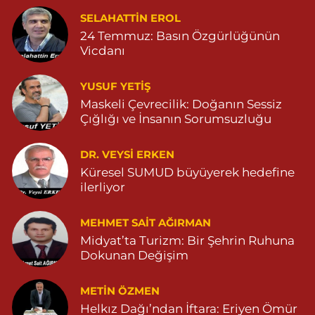
Dara Eczanesi
SELAHATTIN EROL
24 Temmuz: Basın Özgürlüğünün
NUR MAHALLESİ VALİ OZAN CADDESİ DIŞ KAPI NO:122G
DEVLET HASTANESİ KARŞISI (DİYARBAKIR YOLU CEPHESİ)
Vicdanı
04822125304
0 (482) 212 53 04
Yol Tarifi Al
YUSUF YETİŞ
Maskeli Çevrecilik: Doğanın Sessiz
Özdemir Eczanesi
Çığlığı ve İnsanın Sorumsuzluğu
YENİ MAHALLE 3086 SOKAK NO:4 3 04825413121
DR. VEYSI ERKEN
0 (482) 541 31 21
Yol Tarifi Al
Küresel SUMUD büyüyerek hedefine
ilerliyor
MEHMET SAIT AĞIRMAN
Midyat’ta Turizm: Bir Şehrin Ruhuna
Dokunan Değişim
METIN ÖZMEN
Helkız Dağı’ndan İftara: Eriyen Ömür