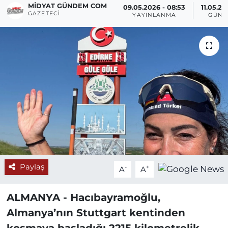
MIDYAT GÜNDEM COM
09.05.2026 - 08:53
11.05.20
GAZETECI
YAYINLANMA
GÜNC
Paylaş
-
+
A
A
ALMANYA - Hacıbayramoğlu,
Almanya’nın Stuttgart kentinden