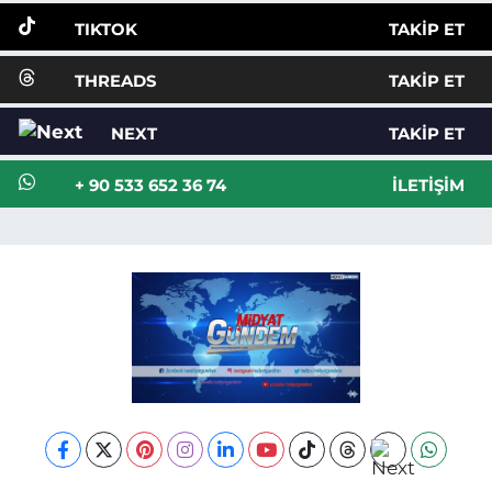
TIKTOK
TAKIP ET
THREADS
TAKIP ET
NEXT
TAKIP ET
+ 90 533 652 36 74
İLETIŞIM