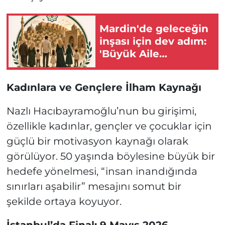
Mardin'de geleceğin
inşası için dev adım:
'Büyük Aile
Platformu' kuruldu
Kadınlara ve Gençlere İlham Kaynağı
Nazlı Hacıbayramoğlu’nun bu girişimi,
özellikle kadınlar, gençler ve çocuklar için
güçlü bir motivasyon kaynağı olarak
görülüyor. 50 yaşında böylesine büyük bir
hedefe yönelmesi, “insan inandığında
sınırları aşabilir” mesajını somut bir
şekilde ortaya koyuyor.
İstanbul’da Final: 9 Mayıs 2026