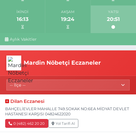
İKINDI
AKŞAM
YATSI
16:13
19:24
20:51
Aylık Vakitler
Mardin Nöbetçi Eczaneler
Dilan Eczanesi
BAHÇELİEVLER MAHALLE 749.SOKAK NO:6EA MİDYAT DEVLET
HASTANESİ KARŞISI 04824622020
0 (482) 462 20 20
Yol Tarifi Al