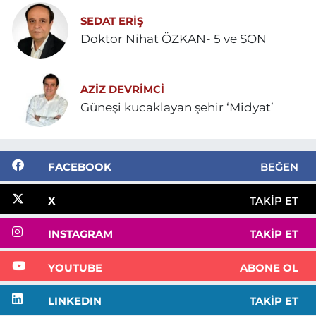
SEDAT ERİŞ
Doktor Nihat ÖZKAN- 5 ve SON
AZIZ DEVRIMCI
Güneşi kucaklayan şehir ‘Midyat’
FACEBOOK
BEĞEN
X
TAKIP ET
INSTAGRAM
TAKIP ET
YOUTUBE
ABONE OL
LINKEDIN
TAKIP ET