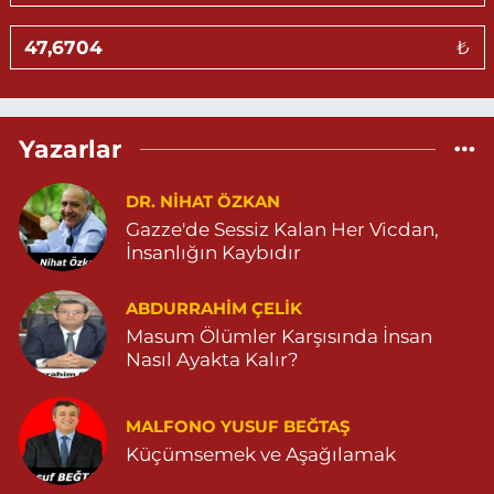
Gündüz Eczanesi
₺
BAHÇEBAŞI MAHALLESİ SELAHADDİN EYYÜBİ CADDE NO:39 B
04823812323
0 (482) 381 23 23
Yol Tarifi Al
Yazarlar
Aksoy Eczanesi
KAPLAN MAH. MARDİN CAD. NO:21 A 04825030197
DR. NIHAT ÖZKAN
Gazze'de Sessiz Kalan Her Vicdan,
0 (482) 503 01 97
Yol Tarifi Al
İnsanlığın Kaybıdır
Hayat Eczanesi
ABDURRAHIM ÇELİK
GÜNDOĞAN MAHALLESİ STAD CADDESİ NO:36 A 05380544155
Masum Ölümler Karşısında İnsan
0 (538) 054 41 55
Yol Tarifi Al
Nasıl Ayakta Kalır?
Huzur Eczanesi
MALFONO YUSUF BEĞTAŞ
GÜL MAHALLESİ VATAN CADDE NO:4A 04825912517
Küçümsemek ve Aşağılamak
0 (482) 591 25 17
Yol Tarifi Al