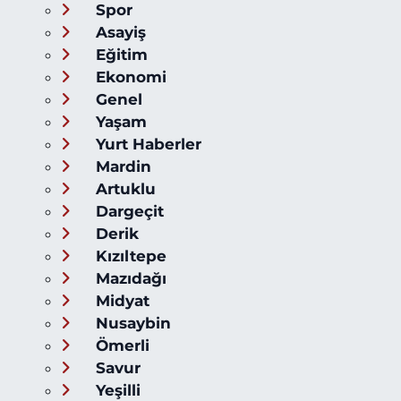
Spor
Asayiş
Eğitim
Ekonomi
Genel
Yaşam
Yurt Haberler
Mardin
Artuklu
Dargeçit
Derik
Kızıltepe
Mazıdağı
Midyat
Nusaybin
Ömerli
Savur
Yeşilli