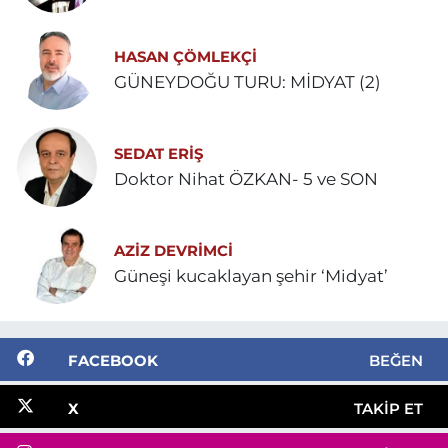
HASAN ÇÖMLEKÇİ
GÜNEYDOĞU TURU: MİDYAT (2)
SEDAT ERİŞ
Doktor Nihat ÖZKAN- 5 ve SON
AZIZ DEVRIMCI
Güneşi kucaklayan şehir ‘Midyat’
FACEBOOK
BEĞEN
X
TAKIP ET