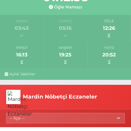
Öğle Namazı
İMSAK
GÜNEŞ
ÖĞLE
03:43
05:16
12:26
İKINDI
AKŞAM
YATSI
16:13
19:25
20:52
Aylık Vakitler
Mardin Nöbetçi Eczaneler