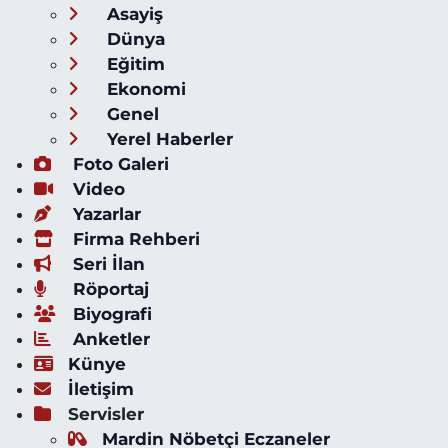
Asayiş
Dünya
Eğitim
Ekonomi
Genel
Yerel Haberler
Foto Galeri
Video
Yazarlar
Firma Rehberi
Seri İlan
Röportaj
Biyografi
Anketler
Künye
İletişim
Servisler
Mardin Nöbetçi Eczaneler