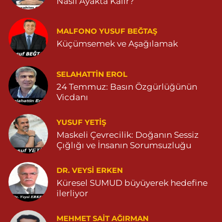
Nasıl Ayakta Kalır?
Huzur Eczanesi
MALFONO YUSUF BEĞTAŞ
GÜL MAHALLESİ VATAN CADDE NO:4A 04825912517
Küçümsemek ve Aşağılamak
0 (482) 591 25 17
Yol Tarifi Al
Dara Eczanesi
SELAHATTIN EROL
24 Temmuz: Basın Özgürlüğünün
NUR MAHALLESİ VALİ OZAN CADDESİ DIŞ KAPI NO:122G
DEVLET HASTANESİ KARŞISI (DİYARBAKIR YOLU CEPHESİ)
Vicdanı
04822125304
0 (482) 212 53 04
Yol Tarifi Al
YUSUF YETİŞ
Maskeli Çevrecilik: Doğanın Sessiz
Özdemir Eczanesi
Çığlığı ve İnsanın Sorumsuzluğu
YENİ MAHALLE 3086 SOKAK NO:4 3 04825413121
DR. VEYSI ERKEN
0 (482) 541 31 21
Yol Tarifi Al
Küresel SUMUD büyüyerek hedefine
ilerliyor
MEHMET SAIT AĞIRMAN