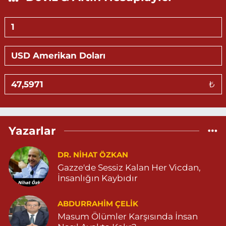
Hasan Eczanesi
KALE MAHALLE AMED 5 SOKAK NO:2 C 05303264612
0 (530) 326 46 12
Yol Tarifi Al
Gündüz Eczanesi
₺
BAHÇEBAŞI MAHALLESİ SELAHADDİN EYYÜBİ CADDE NO:39 B
04823812323
0 (482) 381 23 23
Yol Tarifi Al
Yazarlar
Aksoy Eczanesi
KAPLAN MAH. MARDİN CAD. NO:21 A 04825030197
DR. NIHAT ÖZKAN
Gazze'de Sessiz Kalan Her Vicdan,
0 (482) 503 01 97
Yol Tarifi Al
İnsanlığın Kaybıdır
Hayat Eczanesi
ABDURRAHIM ÇELİK
GÜNDOĞAN MAHALLESİ STAD CADDESİ NO:36 A 05380544155
Masum Ölümler Karşısında İnsan
0 (538) 054 41 55
Yol Tarifi Al