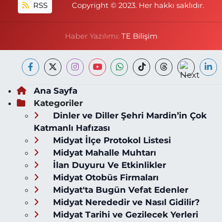
RSS
Copyright © 2023. Her hakkı saklıdır.
Haber Yazılımı:
TE Bilişim
Ana Sayfa
Kategoriler
Dinler ve Diller Şehri Mardin’in Çok
Katmanlı Hafızası
Midyat İlçe Protokol Listesi
Midyat Mahalle Muhtarı
İlan Duyuru Ve Etkinlikler
Midyat Otobüs Firmaları
Midyat'ta Bugün Vefat Edenler
Midyat Nerededir ve Nasıl Gidilir?
Midyat Tarihi ve Gezilecek Yerleri