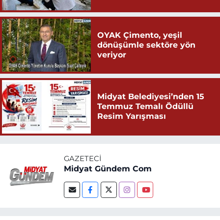
OYAK Çimento, yeşil
dönüşümle sektöre yön
veriyor
Midyat Belediyesi’nden 15
Temmuz Temalı Ödüllü
Resim Yarışması
GAZETECI
Midyat Gündem Com