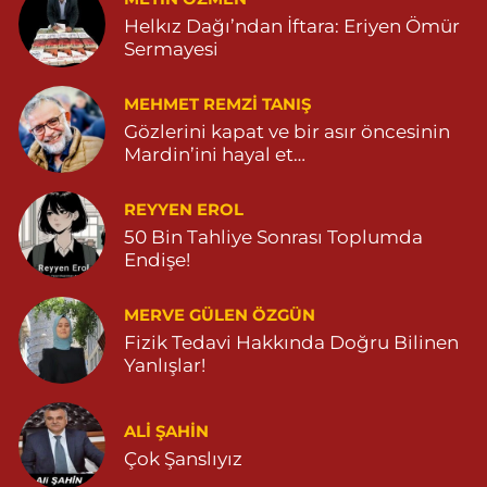
Helkız Dağı’ndan İftara: Eriyen Ömür
Sermayesi
MEHMET REMZI TANIŞ
Gözlerini kapat ve bir asır öncesinin
Mardin’ini hayal et…
REYYEN EROL
50 Bin Tahliye Sonrası Toplumda
Endişe!
MERVE GÜLEN ÖZGÜN
Fizik Tedavi Hakkında Doğru Bilinen
Yanlışlar!
ALI ŞAHİN
Çok Şanslıyız