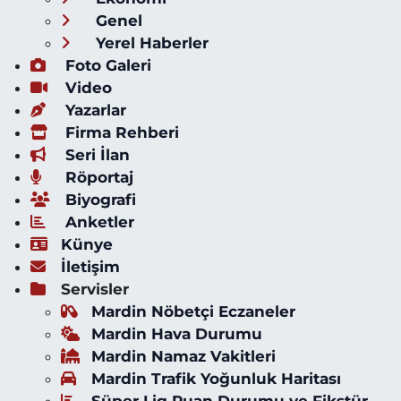
Genel
Yerel Haberler
Foto Galeri
Video
Yazarlar
Firma Rehberi
Seri İlan
Röportaj
Biyografi
Anketler
Künye
İletişim
Servisler
Mardin Nöbetçi Eczaneler
Mardin Hava Durumu
Mardin Namaz Vakitleri
Mardin Trafik Yoğunluk Haritası
Süper Lig Puan Durumu ve Fikstür