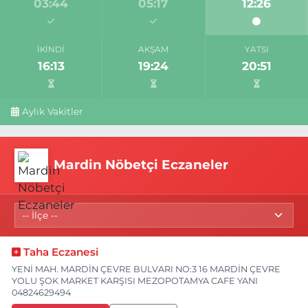
03:44
05:17
12:26
İKINDI
AKŞAM
YATSI
16:13
19:24
20:51
Aylık Vakitler
Mardin Nöbetçi Eczaneler
Taha Eczanesi
YENİ MAH. MARDİN ÇEVRE BULVARI NO:3 16 MARDİN ÇEVRE
YOLU ŞOK MARKET KARŞISI MEZOPOTAMYA CAFE YANI
04824629494