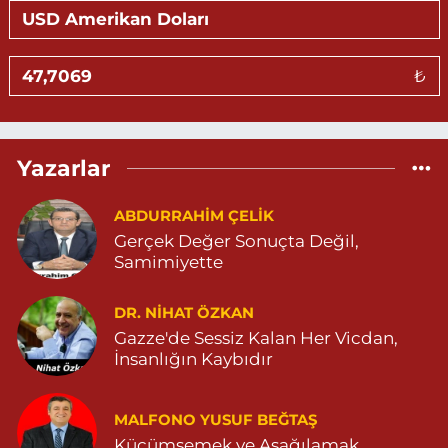
Sevlim Eczanesi
YENİ MAHALLE 514 SOKAK NO:36 ÇEÇEN MEZARLIĞININ 300
METRE ARKASI YENİ MAHALLE ASM KARŞISI 04823130747
₺
0 (482) 313 07 47
Yol Tarifi Al
Sarohan Eczanesi
Yazarlar
ZEYTNPINAR MAHALLESİ ROJ CADDESİ NO:30 A derik devlet
hastanesi karşısı 05425113484
ABDURRAHIM ÇELİK
0 (542) 511 34 84
Yol Tarifi Al
Gerçek Değer Sonuçta Değil,
Samimiyette
Eymen Eczanesi
POYRAZ MAHALLE MEVLANA SOKAK NO:5A 05343032144
DR. NIHAT ÖZKAN
0 (534) 303 21 44
Yol Tarifi Al
Gazze'de Sessiz Kalan Her Vicdan,
İnsanlığın Kaybıdır
Yeni Eczanesi
YENİ MAHALLE 3086 SOKAK NO:2 4 04825413156
MALFONO YUSUF BEĞTAŞ
0 (482) 541 31 56
Yol Tarifi Al
Küçümsemek ve Aşağılamak