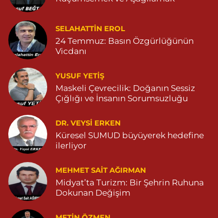
İlknur Eczanesi
SELAHATTIN EROL
GÜL MAH. VATAN CAD. NO:2A 04825911091
24 Temmuz: Basın Özgürlüğünün
0 (482) 591 10 91
Yol Tarifi Al
Vicdanı
Turan Eczanesi
YUSUF YETİŞ
TEPEBAŞI MAHALLE KISMETLİ CADDE NO:59D SAĞLIK OCAĞI
Maskeli Çevrecilik: Doğanın Sessiz
YANI 04823813670
Çığlığı ve İnsanın Sorumsuzluğu
0 (482) 381 36 70
Yol Tarifi Al
DR. VEYSI ERKEN
Küresel SUMUD büyüyerek hedefine
ilerliyor
MEHMET SAIT AĞIRMAN
Midyat’ta Turizm: Bir Şehrin Ruhuna
Dokunan Değişim
METIN ÖZMEN