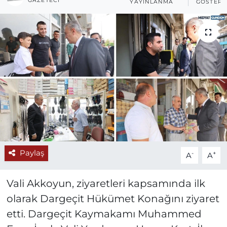
GAZETECI
YAYINLANMA
GÖSTERI
Paylaş
-
+
A
A
Vali Akkoyun, ziyaretleri kapsamında ilk
olarak Dargeçit Hükümet Konağını ziyaret
etti. Dargeçit Kaymakamı Muhammed