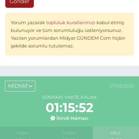
Gönder
Yorum yazarak
topluluk kurallarımızı
kabul etmiş
bulunuyor ve tüm sorumluluğu üstleniyorsunuz.
Yazılan yorumlardan Midyat GÜNDEM Com hiçbir
şekilde sorumlu tutulamaz.
MİDYAT
07.08.2026
SONRAKI VAKTE KALAN
01:15:52
İkindi Namazı
İMSAK
GÜNEŞ
ÖĞLE