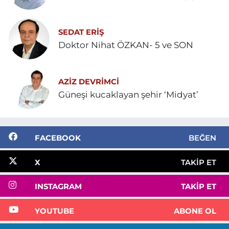
SEDAT ERİŞ
Doktor Nihat ÖZKAN- 5 ve SON
AZIZ DEVRIMCI
Güneşi kucaklayan şehir ‘Midyat’
FACEBOOK
BEĞEN
X
TAKIP ET
INSTAGRAM
TAKIP ET
YOUTUBE
ABONE OL