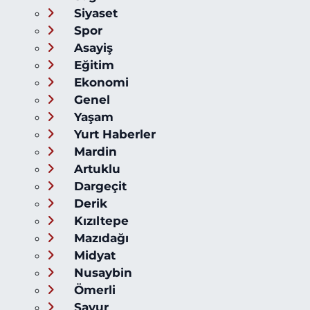
Siyaset
Spor
Asayiş
Eğitim
Ekonomi
Genel
Yaşam
Yurt Haberler
Mardin
Artuklu
Dargeçit
Derik
Kızıltepe
Mazıdağı
Midyat
Nusaybin
Ömerli
Savur