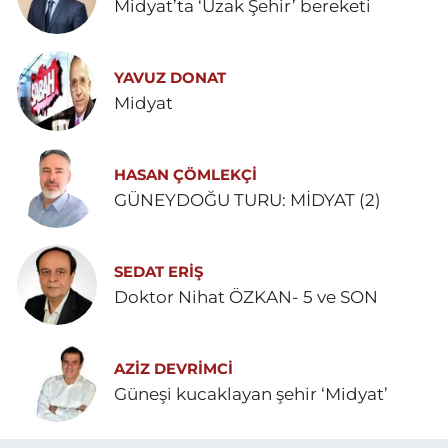
Midyat’ta ‘Uzak Şehir’ bereketi
YAVUZ DONAT
Midyat
HASAN ÇÖMLEKÇİ
GÜNEYDOĞU TURU: MİDYAT (2)
SEDAT ERİŞ
Doktor Nihat ÖZKAN- 5 ve SON
AZIZ DEVRIMCI
Güneşi kucaklayan şehir ‘Midyat’