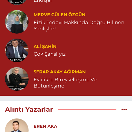
MERVE GÜLEN ÖZGÜN
Fizik Tedavi Hakkında Doğru Bilinen
Yanlışlar!
ALI ŞAHİN
Çok Şanslıyız
SERAP AKAY AĞIRMAN
Evlilikte Bireyselleşme Ve
Bütünleşme
Alıntı Yazarlar
EREN AKA