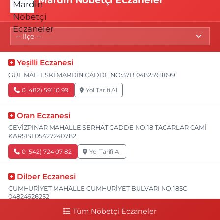
Mardin Nöbetçi Eczaneler
Yeşilli Eczanesi
GÜL MAH ESKİ MARDİN CADDE NO:37B 04825911099
0 (482) 591 10 99
Yol Tarifi Al
Oran Eczanesi
CEVİZPINAR MAHALLE SERHAT CADDE NO:18 TACARLAR CAMİ
KARŞISI 05427240782
0 (542) 724 07 82
Yol Tarifi Al
Dilber Eczanesi
CUMHURİYET MAHALLE CUMHURİYET BULVARI NO:185C
04824626252
Tüm Nöbetçi Eczaneler
0 (482) 462 62 52
Yol Tarifi Al