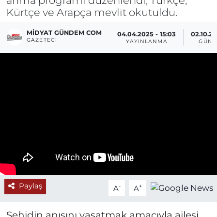
Kürtçe ve Arapça mevlit okutuldu.
MIDYAT GÜNDEM COM
04.04.2025 - 15:03
02.10.20
GAZETECI
YAYINLANMA
GÜNC
Paylaş
-
+
A
A
Şehidin anısını yaşatmak amacıyla ailesi