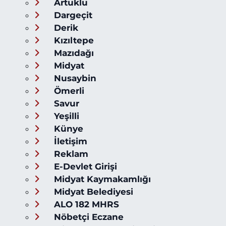
Artuklu
Dargeçit
Derik
Kızıltepe
Mazıdağı
Midyat
Nusaybin
Ömerli
Savur
Yeşilli
Künye
İletişim
Reklam
E-Devlet Girişi
Midyat Kaymakamlığı
Midyat Belediyesi
ALO 182 MHRS
Nöbetçi Eczane