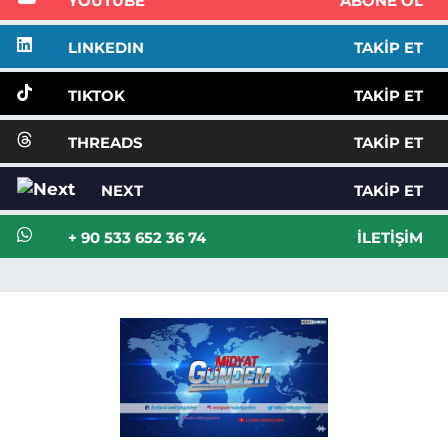
YOUTUBE
ABONE OL
LINKEDIN
TAKIP ET
TIKTOK
TAKIP ET
THREADS
TAKIP ET
NEXT
TAKIP ET
+ 90 533 652 36 74
İLETIŞIM