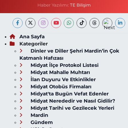
Haber Yazılımı:
TE Bilişim
Ana Sayfa
Kategoriler
Dinler ve Diller Şehri Mardin’in Çok
Katmanlı Hafızası
Midyat İlçe Protokol Listesi
Midyat Mahalle Muhtarı
İlan Duyuru Ve Etkinlikler
Midyat Otobüs Firmaları
Midyat'ta Bugün Vefat Edenler
Midyat Nerededir ve Nasıl Gidilir?
Midyat Tarihi ve Gezilecek Yerleri
Mardin
Gündem