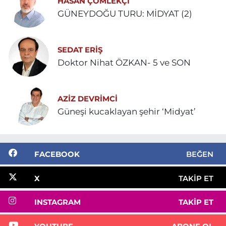
HASAN ÇÖMLEKÇİ
GÜNEYDOĞU TURU: MİDYAT (2)
SEDAT ERİŞ
Doktor Nihat ÖZKAN- 5 ve SON
AZIZ DEVRIMCI
Güneşi kucaklayan şehir ‘Midyat’
FACEBOOK
BEĞEN
X
TAKIP ET
INSTAGRAM
TAKIP ET