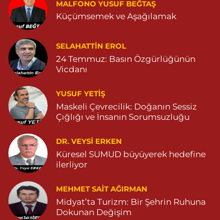
MALFONO YUSUF BEĞTAŞ
GÜL MAHALLESİ VATAN CADDE NO:4A 04825912517
Küçümsemek ve Aşağılamak
0 (482) 591 25 17
Yol Tarifi Al
Dara Eczanesi
SELAHATTIN EROL
24 Temmuz: Basın Özgürlüğünün
NUR MAHALLESİ VALİ OZAN CADDESİ DIŞ KAPI NO:122G
DEVLET HASTANESİ KARŞISI (DİYARBAKIR YOLU CEPHESİ)
Vicdanı
04822125304
0 (482) 212 53 04
Yol Tarifi Al
YUSUF YETİŞ
Maskeli Çevrecilik: Doğanın Sessiz
Özdemir Eczanesi
Çığlığı ve İnsanın Sorumsuzluğu
YENİ MAHALLE 3086 SOKAK NO:4 3 04825413121
DR. VEYSI ERKEN
0 (482) 541 31 21
Yol Tarifi Al
Küresel SUMUD büyüyerek hedefine
ilerliyor
MEHMET SAIT AĞIRMAN
Midyat’ta Turizm: Bir Şehrin Ruhuna
Dokunan Değişim