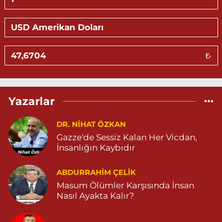
KALE MAHALLE AMED 5 SOKAK NO:2 C 05303264612
0 (530) 326 46 12
Yol Tarifi Al
Gündüz Eczanesi
₺
BAHÇEBAŞI MAHALLESİ SELAHADDİN EYYÜBİ CADDE NO:39 B
04823812323
0 (482) 381 23 23
Yol Tarifi Al
Yazarlar
Aksoy Eczanesi
KAPLAN MAH. MARDİN CAD. NO:21 A 04825030197
DR. NIHAT ÖZKAN
Gazze'de Sessiz Kalan Her Vicdan,
0 (482) 503 01 97
Yol Tarifi Al
İnsanlığın Kaybıdır
Hayat Eczanesi
ABDURRAHIM ÇELİK
GÜNDOĞAN MAHALLESİ STAD CADDESİ NO:36 A 05380544155
Masum Ölümler Karşısında İnsan
0 (538) 054 41 55
Yol Tarifi Al
Nasıl Ayakta Kalır?
Huzur Eczanesi