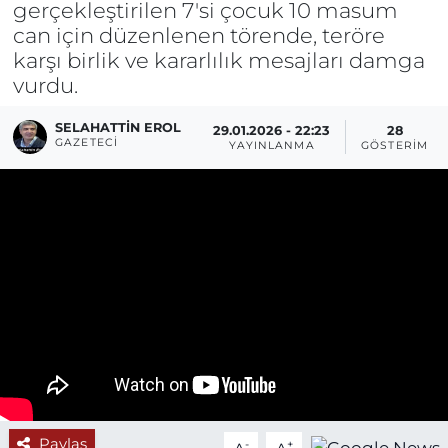
gerçekleştirilen 7'si çocuk 10 masum
can için düzenlenen törende, teröre
karşı birlik ve kararlılık mesajları damga
vurdu.
SELAHATTIN EROL
29.01.2026 - 22:23
28
GAZETECI
YAYINLANMA
GÖSTERIM
Paylaş
-
+