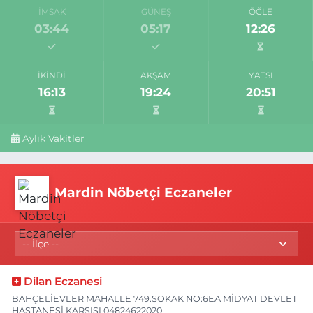
İMSAK
GÜNEŞ
ÖĞLE
03:44
05:17
12:26
İKINDI
AKŞAM
YATSI
16:13
19:24
20:51
Aylık Vakitler
Mardin Nöbetçi Eczaneler
Dilan Eczanesi
BAHÇELİEVLER MAHALLE 749.SOKAK NO:6EA MİDYAT DEVLET
HASTANESİ KARŞISI 04824622020