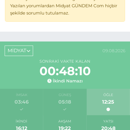
Yazılan yorumlardan Midyat GÜNDEM Com hiçbir
şekilde sorumlu tutulamaz.
MİDYAT
09.08.2026
SONRAKI VAKTE KALAN
00:48:10
İkindi Namazı
İMSAK
GÜNEŞ
ÖĞLE
03:46
05:18
12:25
İKINDI
AKŞAM
YATSI
16:12
19:22
20:48