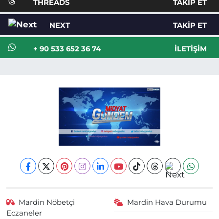
THREADS
TAKIP ET
NEXT
TAKIP ET
+ 90 533 652 36 74
İLETIŞIM
Mardin Nöbetçi
Mardin Hava Durumu
Eczaneler