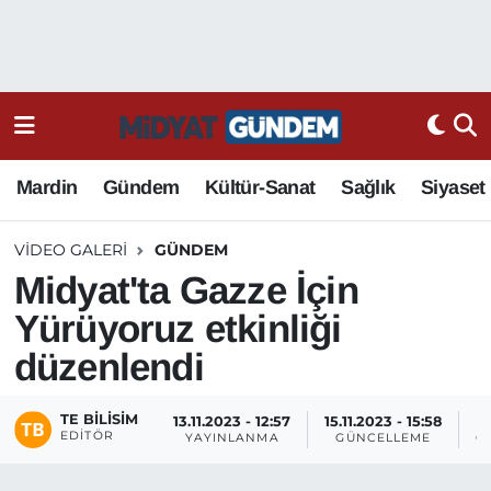
Mardin
Gündem
Kültür-Sanat
Sağlık
Siyaset
VIDEO GALERI
GÜNDEM
Midyat'ta Gazze İçin
Yürüyoruz etkinliği
düzenlendi
TE BILISIM
13.11.2023 - 12:57
15.11.2023 - 15:58
EDITÖR
YAYINLANMA
GÜNCELLEME
G