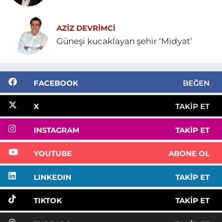
AZIZ DEVRIMCI
Güneşi kucaklayan şehir ‘Midyat’
FACEBOOK
BEĞEN
X
TAKIP ET
INSTAGRAM
TAKIP ET
YOUTUBE
ABONE OL
LINKEDIN
TAKIP ET
TIKTOK
TAKIP ET