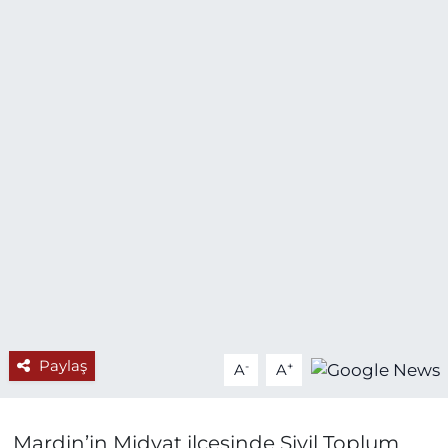
Paylaş
-
+
A
A
Mardin’in Midyat ilçesinde Sivil Toplum