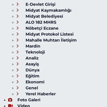
E-Devlet Girişi
Midyat Kaymakamlığı
Midyat Belediyesi
ALO 182 MHRS
Nöbetçi Eczane
Midyat Protokol Listesi
Mahalle Muhtarı İletişim
Mardin
Teknoloji
Analiz
Asayiş
Dünya
Eğitim
Ekonomi
Genel
Yerel Haberler
Foto Galeri
Video