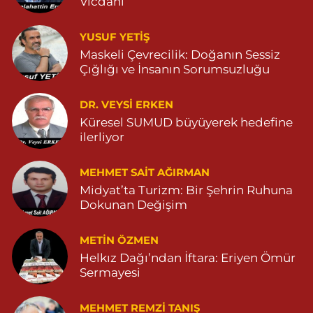
Vicdanı
Çınarbaş Eczanesi
YUSUF YETİŞ
BAHÇEBAŞI MAHALLESİ HANSEHATUN CADDE NO:120 C
Maskeli Çevrecilik: Doğanın Sessiz
04825911015
Çığlığı ve İnsanın Sorumsuzluğu
0 (482) 591 10 15
Yol Tarifi Al
DR. VEYSI ERKEN
Şahin Eczanesi
Küresel SUMUD büyüyerek hedefine
KAPLAN MAHALLESİ MARDİN CADDESİ NO:25 C 05551514905
ilerliyor
0 (555) 151 49 05
Yol Tarifi Al
MEHMET SAIT AĞIRMAN
Midyat’ta Turizm: Bir Şehrin Ruhuna
Özdemir Eczanesi
Dokunan Değişim
YENİ MAHALLE 3086 SOKAK NO:4 3 04825413121
0 (482) 541 31 21
Yol Tarifi Al
METIN ÖZMEN
Helkız Dağı’ndan İftara: Eriyen Ömür
Sermayesi
MEHMET REMZI TANIŞ