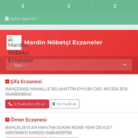
Aylık Vakitler
Mardin Nöbetçi Eczaneler
Şifa Eczanesi
BAHÇEBAŞI MAHALLE SELAHATTİN EYYUBİ CAD. NO:35A 35 B
05468508942
0 (546) 850 89 42
Yol Tarifi Al
Ömer Eczanesi
BAHÇELİEVLER MAH.749 SOKAK NO:6E YENİ DEVLET
HASTANESİ KARŞISI 04824629756