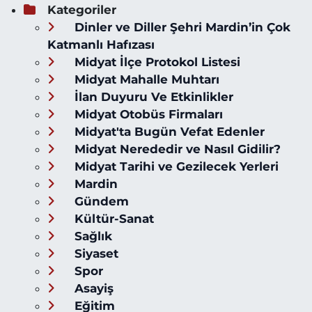
Kategoriler
Dinler ve Diller Şehri Mardin’in Çok
Katmanlı Hafızası
Midyat İlçe Protokol Listesi
Midyat Mahalle Muhtarı
İlan Duyuru Ve Etkinlikler
Midyat Otobüs Firmaları
Midyat'ta Bugün Vefat Edenler
Midyat Nerededir ve Nasıl Gidilir?
Midyat Tarihi ve Gezilecek Yerleri
Mardin
Gündem
Kültür-Sanat
Sağlık
Siyaset
Spor
Asayiş
Eğitim