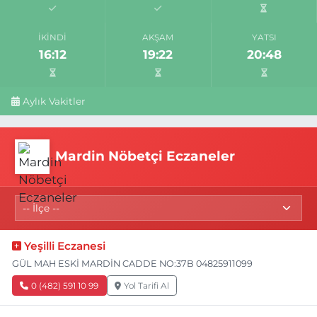
İKINDI
AKŞAM
YATSI
16:12
19:22
20:48
Aylık Vakitler
Mardin Nöbetçi Eczaneler
Yeşilli Eczanesi
GÜL MAH ESKİ MARDİN CADDE NO:37B 04825911099
0 (482) 591 10 99
Yol Tarifi Al