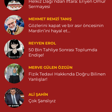
Helkız Dağı’ndan İftara: Eriyen Ömür
Özdemir Eczanesi
Sermayesi
YENİ MAHALLE 3086 SOKAK NO:4 3 04825413121
0 (482) 541 31 21
Yol Tarifi Al
MEHMET REMZI TANIŞ
Gözlerini kapat ve bir asır öncesinin
Mardin’ini hayal et…
REYYEN EROL
50 Bin Tahliye Sonrası Toplumda
Endişe!
MERVE GÜLEN ÖZGÜN
Fizik Tedavi Hakkında Doğru Bilinen
Yanlışlar!
ALI ŞAHİN
Çok Şanslıyız