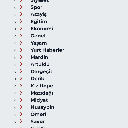
Siyaset
Spor
Asayiş
Eğitim
Ekonomi
Genel
Yaşam
Yurt Haberler
Mardin
Artuklu
Dargeçit
Derik
Kızıltepe
Mazıdağı
Midyat
Nusaybin
Ömerli
Savur