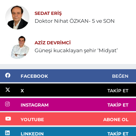
SEDAT ERİŞ
Doktor Nihat ÖZKAN- 5 ve SON
AZIZ DEVRIMCI
Güneşi kucaklayan şehir ‘Midyat’
FACEBOOK
BEĞEN
X
TAKIP ET
INSTAGRAM
TAKIP ET
YOUTUBE
ABONE OL
LINKEDIN
TAKIP ET