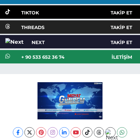
TIKTOK
TAKIP ET
THREADS
TAKIP ET
NEXT
TAKIP ET
+ 90 533 652 36 74
İLETIŞIM