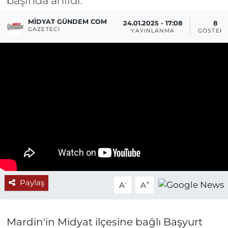
MIDYAT GÜNDEM COM
24.01.2025 - 17:08
8
GAZETECI
YAYINLANMA
GÖSTERI
Paylaş
-
+
A
A
Mardin'in Midyat ilçesine bağlı Başyurt