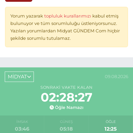
Yorum yazarak
topluluk kurallarımızı
kabul etmiş
bulunuyor ve tüm sorumluluğu üstleniyorsunuz.
Yazılan yorumlardan Midyat GÜNDEM Com hiçbir
şekilde sorumlu tutulamaz.
MİDYAT
09.08.2026
SONRAKI VAKTE KALAN
02:28:27
Öğle Namazı
İMSAK
GÜNEŞ
ÖĞLE
03:46
05:18
12:25