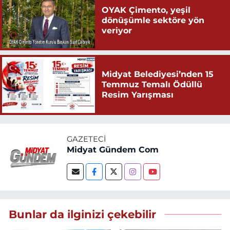
OYAK Çimento, yeşil
dönüşümle sektöre yön
veriyor
Midyat Belediyesi’nden 15
Temmuz Temalı Ödüllü
Resim Yarışması
GAZETECI
Midyat Gündem Com
Bunlar da ilginizi çekebilir