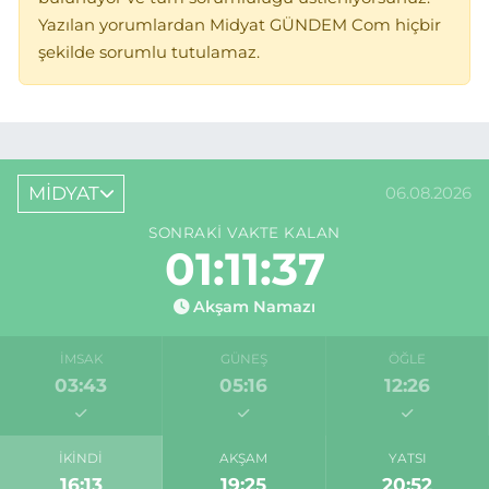
Yazılan yorumlardan Midyat GÜNDEM Com hiçbir
şekilde sorumlu tutulamaz.
MİDYAT
06.08.2026
SONRAKI VAKTE KALAN
01:11:37
Akşam Namazı
İMSAK
GÜNEŞ
ÖĞLE
03:43
05:16
12:26
İKINDI
AKŞAM
YATSI
16:13
19:25
20:52