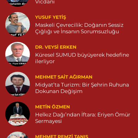
Vicdanı
04822125304
0 (482) 212 53 04
Yol Tarifi Al
YUSUF YETİŞ
Maskeli Çevrecilik: Doğanın Sessiz
Özdemir Eczanesi
Çığlığı ve İnsanın Sorumsuzluğu
YENİ MAHALLE 3086 SOKAK NO:4 3 04825413121
DR. VEYSI ERKEN
0 (482) 541 31 21
Yol Tarifi Al
Küresel SUMUD büyüyerek hedefine
ilerliyor
MEHMET SAIT AĞIRMAN
Midyat’ta Turizm: Bir Şehrin Ruhuna
Dokunan Değişim
METIN ÖZMEN
Helkız Dağı’ndan İftara: Eriyen Ömür
Sermayesi
MEHMET REMZI TANIŞ