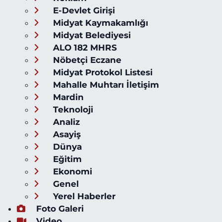
E-Devlet Girişi
Midyat Kaymakamlığı
Midyat Belediyesi
ALO 182 MHRS
Nöbetçi Eczane
Midyat Protokol Listesi
Mahalle Muhtarı İletişim
Mardin
Teknoloji
Analiz
Asayiş
Dünya
Eğitim
Ekonomi
Genel
Yerel Haberler
Foto Galeri
Video