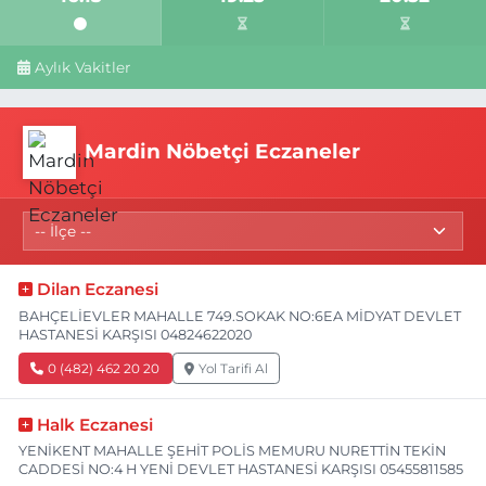
Aylık Vakitler
Mardin Nöbetçi Eczaneler
Dilan Eczanesi
BAHÇELİEVLER MAHALLE 749.SOKAK NO:6EA MİDYAT DEVLET
HASTANESİ KARŞISI 04824622020
0 (482) 462 20 20
Yol Tarifi Al
Halk Eczanesi
YENİKENT MAHALLE ŞEHİT POLİS MEMURU NURETTİN TEKİN
CADDESİ NO:4 H YENİ DEVLET HASTANESİ KARŞISI 05455811585