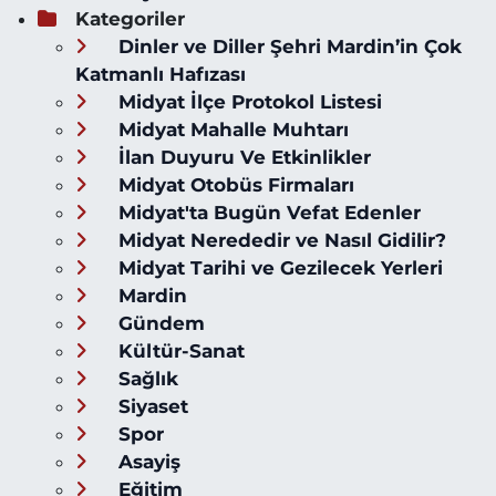
Kategoriler
Dinler ve Diller Şehri Mardin’in Çok
Katmanlı Hafızası
Midyat İlçe Protokol Listesi
Midyat Mahalle Muhtarı
İlan Duyuru Ve Etkinlikler
Midyat Otobüs Firmaları
Midyat'ta Bugün Vefat Edenler
Midyat Nerededir ve Nasıl Gidilir?
Midyat Tarihi ve Gezilecek Yerleri
Mardin
Gündem
Kültür-Sanat
Sağlık
Siyaset
Spor
Asayiş
Eğitim