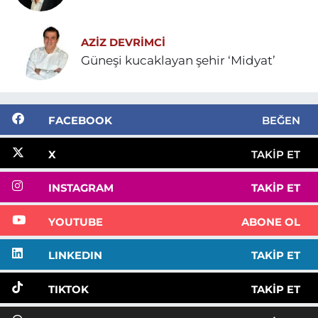
AZIZ DEVRIMCI
Güneşi kucaklayan şehir ‘Midyat’
FACEBOOK
BEĞEN
X
TAKIP ET
INSTAGRAM
TAKIP ET
YOUTUBE
ABONE OL
LINKEDIN
TAKIP ET
TIKTOK
TAKIP ET