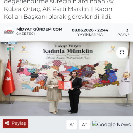
değerlendirme sürecinin ardından Av.
Kübra Ortaç, AK Parti Mardin İl Kadın
Kolları Başkanı olarak görevlendirildi.
MIDYAT GÜNDEM COM
08.06.2026 - 22:44
3
GAZETECI
YAYINLANMA
PAYLAŞ
Paylaş
-
+
A
A