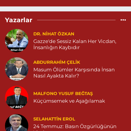
04823812323
0 (482) 381 23 23
Yol Tarifi Al
Yazarlar
Aksoy Eczanesi
KAPLAN MAH. MARDİN CAD. NO:21 A 04825030197
DR. NIHAT ÖZKAN
Gazze'de Sessiz Kalan Her Vicdan,
0 (482) 503 01 97
Yol Tarifi Al
İnsanlığın Kaybıdır
Hayat Eczanesi
ABDURRAHIM ÇELİK
GÜNDOĞAN MAHALLESİ STAD CADDESİ NO:36 A 05380544155
Masum Ölümler Karşısında İnsan
0 (538) 054 41 55
Yol Tarifi Al
Nasıl Ayakta Kalır?
Huzur Eczanesi
MALFONO YUSUF BEĞTAŞ
GÜL MAHALLESİ VATAN CADDE NO:4A 04825912517
Küçümsemek ve Aşağılamak
0 (482) 591 25 17
Yol Tarifi Al
Dara Eczanesi
SELAHATTIN EROL
24 Temmuz: Basın Özgürlüğünün
NUR MAHALLESİ VALİ OZAN CADDESİ DIŞ KAPI NO:122G
DEVLET HASTANESİ KARŞISI (DİYARBAKIR YOLU CEPHESİ)