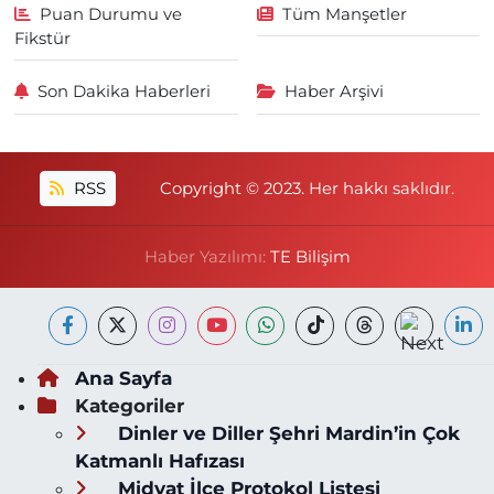
Puan Durumu ve
Tüm Manşetler
Fikstür
Son Dakika Haberleri
Haber Arşivi
RSS
Copyright © 2023. Her hakkı saklıdır.
Haber Yazılımı:
TE Bilişim
Ana Sayfa
Kategoriler
Dinler ve Diller Şehri Mardin’in Çok
Katmanlı Hafızası
Midyat İlçe Protokol Listesi