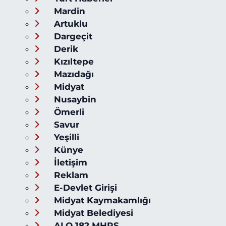
Mardin
Artuklu
Dargeçit
Derik
Kızıltepe
Mazıdağı
Midyat
Nusaybin
Ömerli
Savur
Yeşilli
Künye
İletişim
Reklam
E-Devlet Girişi
Midyat Kaymakamlığı
Midyat Belediyesi
ALO 182 MHRS