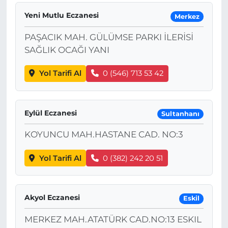
Yeni Mutlu Eczanesi
Merkez
PAŞACIK MAH. GÜLÜMSE PARKI İLERİSİ
SAĞLIK OCAĞI YANI
Yol Tarifi Al
0 (546) 713 53 42
Eylül Eczanesi
Sultanhanı
KOYUNCU MAH.HASTANE CAD. NO:3
Yol Tarifi Al
0 (382) 242 20 51
Akyol Eczanesi
Eskil
MERKEZ MAH.ATATÜRK CAD.NO:13 ESKIL