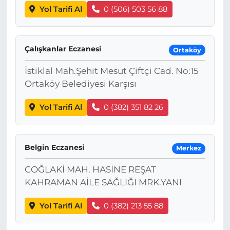
Yol Tarifi Al
0 (506) 503 56 88
Çalışkanlar Eczanesi
Ortaköy
İstiklal Mah.Şehit Mesut Çiftçi Cad. No:15
Ortaköy Belediyesi Karşısı
Yol Tarifi Al
0 (382) 351 82 26
Belgin Eczanesi
Merkez
COĞLAKİ MAH. HASİNE REŞAT
KAHRAMAN AİLE SAĞLIĞI MRK.YANI
Yol Tarifi Al
0 (382) 213 55 88