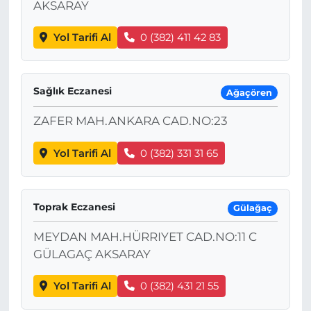
AKSARAY
Yol Tarifi Al
0 (382) 411 42 83
Sağlık Eczanesi
Ağaçören
ZAFER MAH.ANKARA CAD.NO:23
Yol Tarifi Al
0 (382) 331 31 65
Toprak Eczanesi
Gülağaç
MEYDAN MAH.HÜRRIYET CAD.NO:11 C
GÜLAGAÇ AKSARAY
Yol Tarifi Al
0 (382) 431 21 55