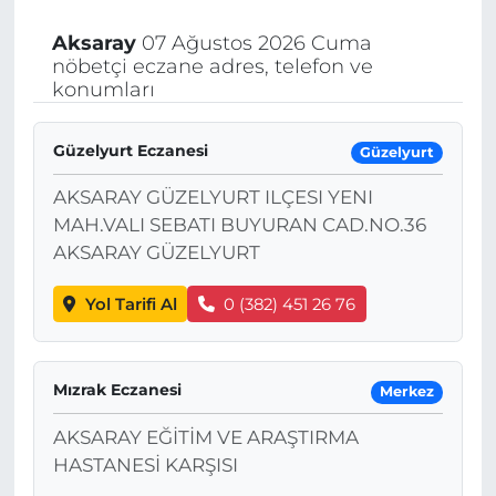
Aksaray
07 Ağustos 2026 Cuma
nöbetçi eczane adres, telefon ve
konumları
Güzelyurt Eczanesi
Güzelyurt
AKSARAY GÜZELYURT ILÇESI YENI
MAH.VALI SEBATI BUYURAN CAD.NO.36
AKSARAY GÜZELYURT
Yol Tarifi Al
0 (382) 451 26 76
Mızrak Eczanesi
Merkez
AKSARAY EĞİTİM VE ARAŞTIRMA
HASTANESİ KARŞISI