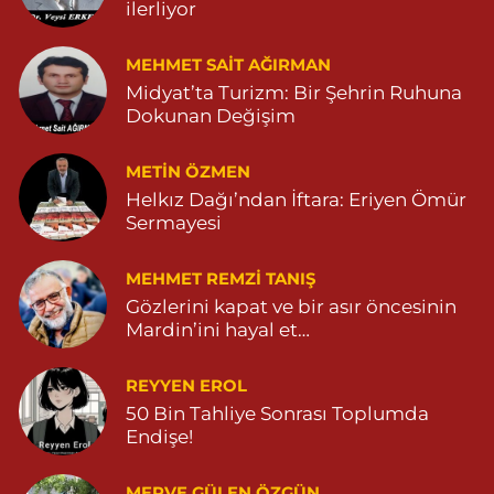
ilerliyor
Özdemir Eczanesi
Yeni Mahalle, 3086.Sokak No:4 3 Ömerli Mardin
MEHMET SAIT AĞIRMAN
0 (482) 541 31 21
Yol Tarifi Al
Midyat’ta Turizm: Bir Şehrin Ruhuna
Dokunan Değişim
METIN ÖZMEN
Helkız Dağı’ndan İftara: Eriyen Ömür
Sermayesi
MEHMET REMZI TANIŞ
Gözlerini kapat ve bir asır öncesinin
Mardin’ini hayal et…
REYYEN EROL
50 Bin Tahliye Sonrası Toplumda
Endişe!
MERVE GÜLEN ÖZGÜN