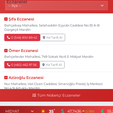
Şifa Eczanesi
Bahçebaşı Mahallesi, Selahaddin Eyyübi Caddesi No:35 A-B
Dargeçit Mardin
0 (546) 850 89 42
Yol Tarifi Al
Ömer Eczanesi
Bahçelievler Mahallesi, 749 Sokak No:6 E Midyat Mardin
0 (482) 462 97 56
Yol Tarifi Al
Azizoğlu Eczanesi
Nur Mahallesi, Vali Ozan Caddesi, Sinanoğlu Prestij İş Merkezi
No:4 N Artuklu Mardin
Tüm Nöbetçi Eczaneler
0 (482) 502 22 22
Yol Tarifi Al
Halk Eczanesi
°
35
47,7436
55,
0.18
%