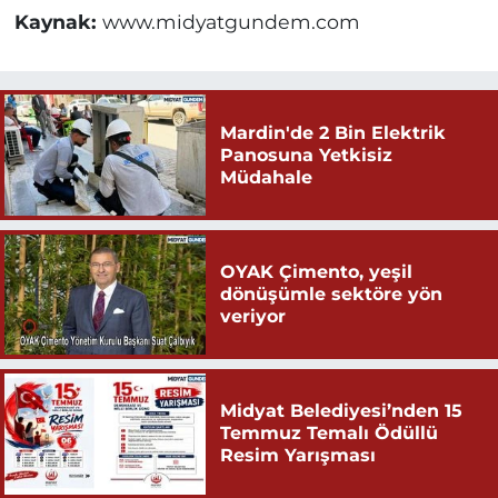
Kaynak:
www.midyatgundem.com
Mardin'de 2 Bin Elektrik
Panosuna Yetkisiz
Müdahale
OYAK Çimento, yeşil
dönüşümle sektöre yön
veriyor
Midyat Belediyesi’nden 15
Temmuz Temalı Ödüllü
Resim Yarışması