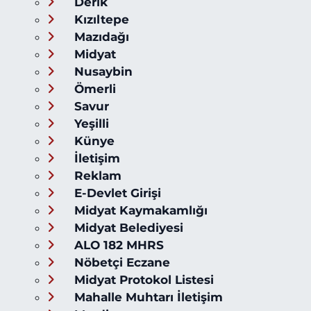
Derik
Kızıltepe
Mazıdağı
Midyat
Nusaybin
Ömerli
Savur
Yeşilli
Künye
İletişim
Reklam
E-Devlet Girişi
Midyat Kaymakamlığı
Midyat Belediyesi
ALO 182 MHRS
Nöbetçi Eczane
Midyat Protokol Listesi
Mahalle Muhtarı İletişim