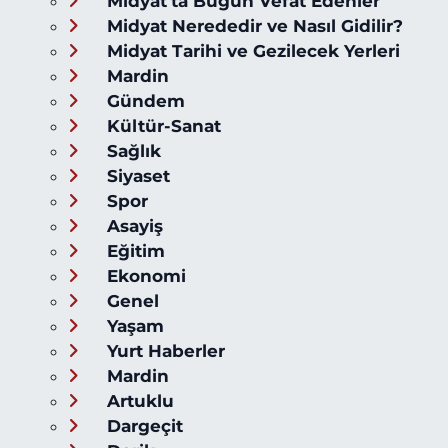
Midyat'ta Bugün Vefat Edenler
Midyat Nerededir ve Nasıl Gidilir?
Midyat Tarihi ve Gezilecek Yerleri
Mardin
Gündem
Kültür-Sanat
Sağlık
Siyaset
Spor
Asayiş
Eğitim
Ekonomi
Genel
Yaşam
Yurt Haberler
Mardin
Artuklu
Dargeçit