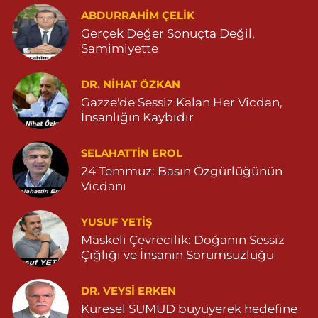
ABDURRAHIM ÇELİK
13 Mart Mahallesi, Şehit M.Remzi Yersel Caddesi No:3 E Artuklu
Mardin
Gerçek Değer Sonuçta Değil,
Samimiyette
0 (482) 213 11 71
Yol Tarifi Al
DR. NIHAT ÖZKAN
Serhat Eczanesi
Gazze'de Sessiz Kalan Her Vicdan,
Zeytinpınar Mahallesi, Roj Caddesi No:11 Derik Mardin
İnsanlığın Kaybıdır
0 (482) 251 30 06
Yol Tarifi Al
SELAHATTIN EROL
Çınarbaş Eczanesi
24 Temmuz: Basın Özgürlüğünün
Bahçebaşı Mahallesi, Hanse Hatun Caddesi No:120 C Yeşilli
Vicdanı
Mardin
0 (482) 591 10 15
Yol Tarifi Al
YUSUF YETİŞ
Maskeli Çevrecilik: Doğanın Sessiz
Şahin Eczanesi
Çığlığı ve İnsanın Sorumsuzluğu
Kaplan Mahallesi, Mardin Caddesi No:25 C Savur Mardin
DR. VEYSI ERKEN
0 (555) 151 49 05
Yol Tarifi Al
Küresel SUMUD büyüyerek hedefine