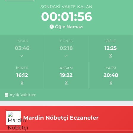
SONRAKI VAKTE KALAN
00:01:56
Öğle Namazı
İMSAK
GÜNEŞ
ÖĞLE
03:46
05:18
12:25
İKINDI
AKŞAM
YATSI
16:12
19:22
20:48
Aylık Vakitler
Mardin Nöbetçi Eczaneler