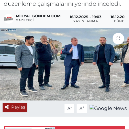
düzenleme çalışmalarını yerinde inceledi.
MIDYAT GÜNDEM COM
16.12.2025 - 19:03
16.12.2025
GAZETECI
YAYINLANMA
GÜNCEL
Paylaş
-
+
A
A