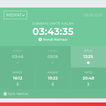
MİDYAT
09.08.2026
SONRAKI VAKTE KALAN
03:43:35
İkindi Namazı
İMSAK
GÜNEŞ
ÖĞLE
03:46
05:18
12:25
İKINDI
AKŞAM
YATSI
16:12
19:22
20:48
Aylık Vakitler