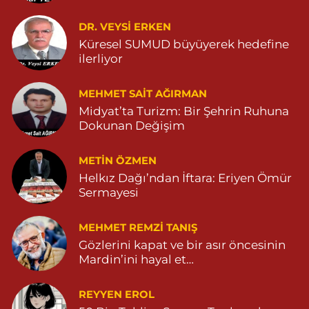
Kaplan Mahallesi, Mardin Caddesi No:25 C Savur Mardin
DR. VEYSI ERKEN
0 (555) 151 49 05
Yol Tarifi Al
Küresel SUMUD büyüyerek hedefine
ilerliyor
Özdemir Eczanesi
Yeni Mahalle, 3086.Sokak No:4 3 Ömerli Mardin
MEHMET SAIT AĞIRMAN
0 (482) 541 31 21
Yol Tarifi Al
Midyat’ta Turizm: Bir Şehrin Ruhuna
Dokunan Değişim
METIN ÖZMEN
Helkız Dağı’ndan İftara: Eriyen Ömür
Sermayesi
MEHMET REMZI TANIŞ
Gözlerini kapat ve bir asır öncesinin
Mardin’ini hayal et…
REYYEN EROL