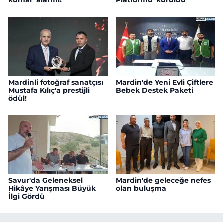
kumar' alarmı!
Platformu' kuruldu
Mardinli fotoğraf sanatçısı
Mardin'de Yeni Evli Çiftlere
Mustafa Kılıç'a prestijli
Bebek Destek Paketi
ödül!
Savur'da Geleneksel
Mardin'de geleceğe nefes
Hikâye Yarışması Büyük
olan buluşma
İlgi Gördü