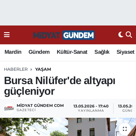
Mardin
Gündem
Kültür-Sanat
Sağlık
Siyaset
HABERLER
YAŞAM
Bursa Nilüfer'de altyapı
güçleniyor
MIDYAT GÜNDEM COM
13.05.2026 - 17:40
13.05.202
GAZETECI
YAYINLANMA
GÜNCE