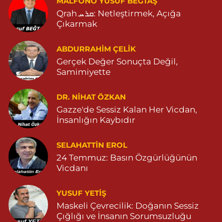
MALFONO YUSUF BEĞTAŞ
Qrah ܩܪܚ: Netleştirmek, Açığa
0 (482) 502 21 44
Yol Tarifi Al
Çıkarmak
Yeni Şifa Eczanesi
ABDURRAHIM ÇELİK
13 Mart Mahallesi, Şehit M.Remzi Yersel Caddesi No:3 E Artuklu
Mardin
Gerçek Değer Sonuçta Değil,
Samimiyette
0 (482) 213 11 71
Yol Tarifi Al
DR. NIHAT ÖZKAN
Serhat Eczanesi
Gazze'de Sessiz Kalan Her Vicdan,
Zeytinpınar Mahallesi, Roj Caddesi No:11 Derik Mardin
İnsanlığın Kaybıdır
0 (482) 251 30 06
Yol Tarifi Al
SELAHATTIN EROL
Çınarbaş Eczanesi
24 Temmuz: Basın Özgürlüğünün
Bahçebaşı Mahallesi, Hanse Hatun Caddesi No:120 C Yeşilli
Vicdanı
Mardin
0 (482) 591 10 15
Yol Tarifi Al
YUSUF YETİŞ
Maskeli Çevrecilik: Doğanın Sessiz
Şahin Eczanesi
Çığlığı ve İnsanın Sorumsuzluğu