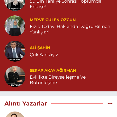
50 Bin Tahliye Sonrası Toplumda
Endişe!
MERVE GÜLEN ÖZGÜN
Fizik Tedavi Hakkında Doğru Bilinen
Yanlışlar!
ALI ŞAHİN
Çok Şanslıyız
SERAP AKAY AĞIRMAN
Evlilikte Bireyselleşme Ve
Bütünleşme
Alıntı Yazarlar