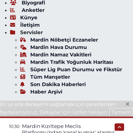
Biyografi
Anketler
Künye
İletişim
Servisler
Mardin Nöbetçi Eczaneler
Mardin Hava Durumu
Mardin Namaz Vakitleri
Mardin Trafik Yoğunluk Haritası
Süper Lig Puan Durumu ve Fikstür
Tüm Manşetler
Son Dakika Haberleri
Haber Arşivi
En iyi site deneyimi sağlamak için çerezlerden
faydalanıyoruz. Detaylar için lütfen tıklayın.
Tamam
Mardin Kızıltepe Meclis
10:30
Platformu'ndan 'sanal kumar' alarmı!