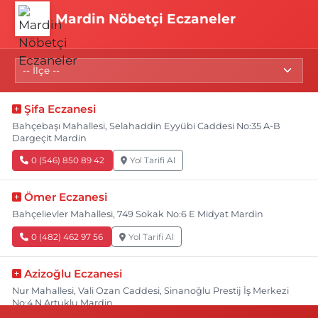
Mardin Nöbetçi Eczaneler
Şifa Eczanesi
Bahçebaşı Mahallesi, Selahaddin Eyyübi Caddesi No:35 A-B
Dargeçit Mardin
0 (546) 850 89 42
Yol Tarifi Al
Ömer Eczanesi
Bahçelievler Mahallesi, 749 Sokak No:6 E Midyat Mardin
0 (482) 462 97 56
Yol Tarifi Al
Azizoğlu Eczanesi
Nur Mahallesi, Vali Ozan Caddesi, Sinanoğlu Prestij İş Merkezi
No:4 N Artuklu Mardin