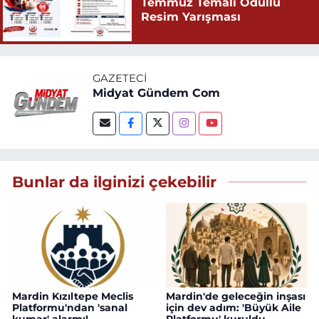
Temmuz Temalı Ödüllü
Resim Yarışması
GAZETECI
Midyat Gündem Com
Bunlar da ilginizi çekebilir
Mardin Kızıltepe Meclis
Mardin'de geleceğin inşası
Platformu'ndan 'sanal
için dev adım: 'Büyük Aile