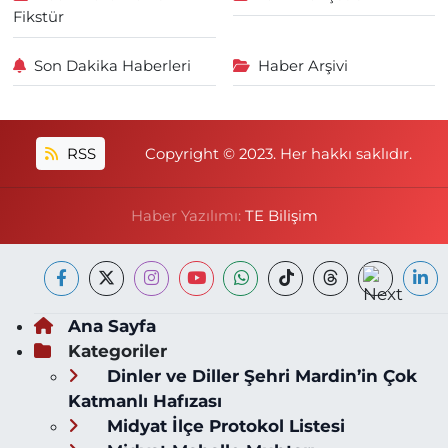
Fikstür
Son Dakika Haberleri
Haber Arşivi
RSS
Copyright © 2023. Her hakkı saklıdır.
Haber Yazılımı:
TE Bilişim
Ana Sayfa
Kategoriler
Dinler ve Diller Şehri Mardin’in Çok
Katmanlı Hafızası
Midyat İlçe Protokol Listesi