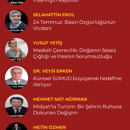
Demhat Eczanesi
SELAHATTIN EROL
POYRAZ MAHALLE MARDİN-DİYARBAKIR CADDE NO:94B
24 Temmuz: Basın Özgürlüğünün
04825112785
Vicdanı
0 (482) 511 27 85
Yol Tarifi Al
YUSUF YETİŞ
Ömerli Eczanesi
Maskeli Çevrecilik: Doğanın Sessiz
Çığlığı ve İnsanın Sorumsuzluğu
YENİ MAHALLE HASTANE CADDESİ 3086 SOKAK NO:7 2
04825413333
0 (482) 541 33 33
Yol Tarifi Al
DR. VEYSI ERKEN
Küresel SUMUD büyüyerek hedefine
ilerliyor
Büşra Eczanesi
BAHÇEBAŞI MAHALLESİ 1 MAYIS BULVARI NO:21 BAHÇEBAŞI
SAĞLIK OCAĞI YANI 04823812379
MEHMET SAIT AĞIRMAN
Midyat’ta Turizm: Bir Şehrin Ruhuna
0 (482) 381 23 79
Yol Tarifi Al
Dokunan Değişim
Yavuz Eczanesi
METIN ÖZMEN
MARDİN CADDE NO:20A 04825712234