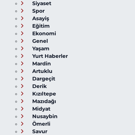
Siyaset
Spor
Asayiş
Eğitim
Ekonomi
Genel
Yaşam
Yurt Haberler
Mardin
Artuklu
Dargeçit
Derik
Kızıltepe
Mazıdağı
Midyat
Nusaybin
Ömerli
Savur