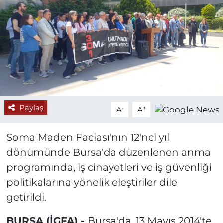
Paylaş
-
+
A
A
Soma Maden Faciası'nın 12'nci yıl
dönümünde Bursa'da düzenlenen anma
programında, iş cinayetleri ve iş güvenliği
politikalarına yönelik eleştiriler dile
getirildi.
BURSA (İGFA) -
Bursa'da, 13 Mayıs 2014'te