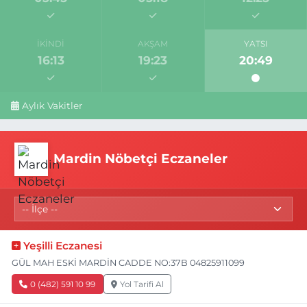
İKINDI
AKŞAM
YATSI
16:13
19:23
20:49
Aylık Vakitler
Mardin Nöbetçi Eczaneler
Yeşilli Eczanesi
GÜL MAH ESKİ MARDİN CADDE NO:37B 04825911099
0 (482) 591 10 99
Yol Tarifi Al