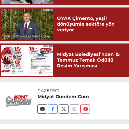
OYAK Çimento, yeşil
dönüşümle sektöre yön
veriyor
Midyat Belediyesi’nden 15
Temmuz Temalı Ödüllü
Resim Yarışması
GAZETECI
Midyat Gündem Com