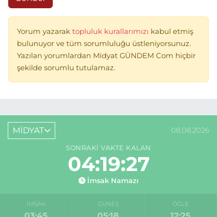
Yorum yazarak
topluluk kurallarımızı
kabul etmiş
bulunuyor ve tüm sorumluluğu üstleniyorsunuz.
Yazılan yorumlardan Midyat GÜNDEM Com hiçbir
şekilde sorumlu tutulamaz.
MİDYAT
08.08.2026
SONRAKI VAKTE KALAN
04:19:27
İmsak Namazı
İMSAK
GÜNEŞ
ÖĞLE
03:45
05:18
12:25