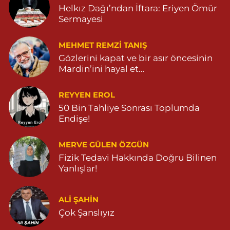
Helkız Dağı’ndan İftara: Eriyen Ömür
0 (482) 571 22 34
Yol Tarifi Al
Sermayesi
MEHMET REMZI TANIŞ
Gözlerini kapat ve bir asır öncesinin
Mardin’ini hayal et…
REYYEN EROL
50 Bin Tahliye Sonrası Toplumda
Endişe!
MERVE GÜLEN ÖZGÜN
Fizik Tedavi Hakkında Doğru Bilinen
Yanlışlar!
ALI ŞAHİN
Çok Şanslıyız