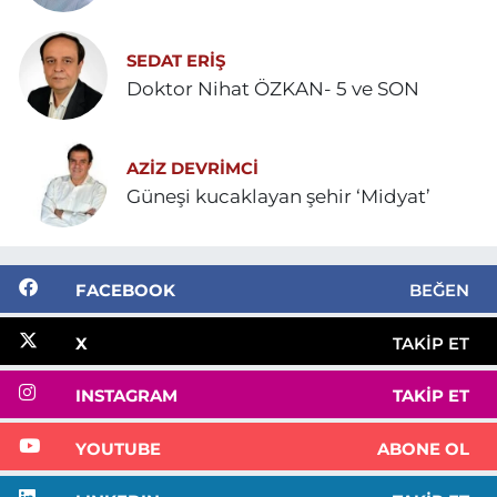
SEDAT ERİŞ
Doktor Nihat ÖZKAN- 5 ve SON
AZIZ DEVRIMCI
Güneşi kucaklayan şehir ‘Midyat’
FACEBOOK
BEĞEN
X
TAKIP ET
INSTAGRAM
TAKIP ET
YOUTUBE
ABONE OL