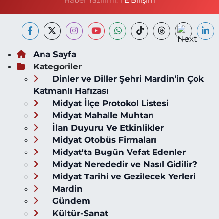
Haber Yazılımı:
TE Bilişim
Ana Sayfa
Kategoriler
Dinler ve Diller Şehri Mardin’in Çok
Katmanlı Hafızası
Midyat İlçe Protokol Listesi
Midyat Mahalle Muhtarı
İlan Duyuru Ve Etkinlikler
Midyat Otobüs Firmaları
Midyat'ta Bugün Vefat Edenler
Midyat Nerededir ve Nasıl Gidilir?
Midyat Tarihi ve Gezilecek Yerleri
Mardin
Gündem
Kültür-Sanat