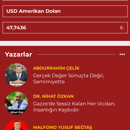
Göktürk Eczanesi
ÖZEL CİHANPOL HASTANESİ YANI YENİKENT MAHALLESİ 20.
CADDE NO:4 B. ÖZEL CİHANPOL HASTANESİ YANI-YENİKENT
MAHALLESİ 04825026482
₺
0 (482) 502 64 82
Yol Tarifi Al
Sevlim Eczanesi
Yazarlar
YENİ MAHALLE 514 SOKAK NO:36 ÇEÇEN MEZARLIĞININ 300
METRE ARKASI YENİ MAHALLE ASM KARŞISI 04823130747
ABDURRAHIM ÇELİK
0 (482) 313 07 47
Yol Tarifi Al
Gerçek Değer Sonuçta Değil,
Samimiyette
Sarohan Eczanesi
ZEYTNPINAR MAHALLESİ ROJ CADDESİ NO:30 A derik devlet
hastanesi karşısı 05425113484
DR. NIHAT ÖZKAN
Gazze'de Sessiz Kalan Her Vicdan,
0 (542) 511 34 84
Yol Tarifi Al
İnsanlığın Kaybıdır
Eymen Eczanesi
POYRAZ MAHALLE MEVLANA SOKAK NO:5A 05343032144
MALFONO YUSUF BEĞTAŞ