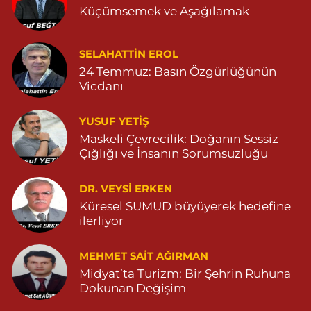
Küçümsemek ve Aşağılamak
0 (534) 303 21 44
Yol Tarifi Al
Yeni Eczanesi
SELAHATTIN EROL
YENİ MAHALLE 3086 SOKAK NO:2 4 04825413156
24 Temmuz: Basın Özgürlüğünün
Vicdanı
0 (482) 541 31 56
Yol Tarifi Al
YUSUF YETİŞ
İlknur Eczanesi
Maskeli Çevrecilik: Doğanın Sessiz
GÜL MAH. VATAN CAD. NO:2A 04825911091
Çığlığı ve İnsanın Sorumsuzluğu
0 (482) 591 10 91
Yol Tarifi Al
DR. VEYSI ERKEN
Turan Eczanesi
Küresel SUMUD büyüyerek hedefine
TEPEBAŞI MAHALLE KISMETLİ CADDE NO:59D SAĞLIK OCAĞI
ilerliyor
YANI 04823813670
0 (482) 381 36 70
Yol Tarifi Al
MEHMET SAIT AĞIRMAN
Midyat’ta Turizm: Bir Şehrin Ruhuna
Dokunan Değişim