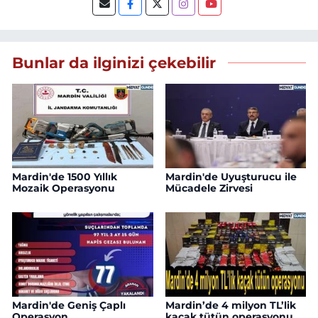
Bunlar da ilginizi çekebilir
Mardin'de 1500 Yıllık
Mardin'de Uyuşturucu ile
Mozaik Operasyonu
Mücadele Zirvesi
Mardin'de Geniş Çaplı
Mardin’de 4 milyon TL’lik
Operasyon
kaçak tütün operasyonu