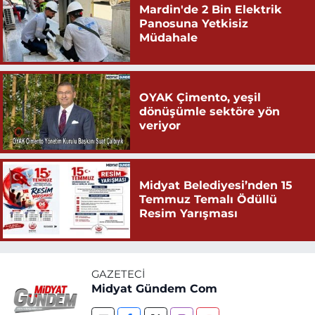
Mardin'de 2 Bin Elektrik
Panosuna Yetkisiz
Müdahale
OYAK Çimento, yeşil
dönüşümle sektöre yön
veriyor
Midyat Belediyesi’nden 15
Temmuz Temalı Ödüllü
Resim Yarışması
GAZETECI
Midyat Gündem Com