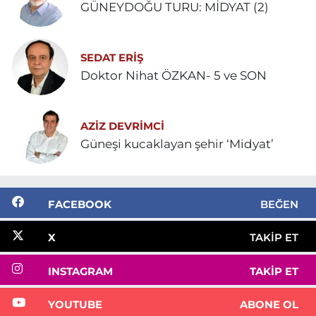
GÜNEYDOĞU TURU: MİDYAT (2)
SEDAT ERİŞ
Doktor Nihat ÖZKAN- 5 ve SON
AZIZ DEVRIMCI
Güneşi kucaklayan şehir ‘Midyat’
FACEBOOK
BEĞEN
X
TAKIP ET
INSTAGRAM
TAKIP ET
YOUTUBE
ABONE OL