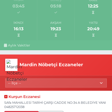
03:45
05:18
12:25
İKINDI
AKŞAM
YATSI
16:13
19:23
20:49
Aylık Vakitler
Mardin Nöbetçi Eczaneler
Kurşun Eczanesi
SAfa MAHALLESİ TARİHİ ÇARŞI CADDE NO:34 A BELEDİYE YANI
04825712038