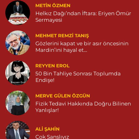
METIN ÖZMEN
Helkız Dağı’ndan İftara: Eriyen Ömür
Sermayesi
MEHMET REMZI TANIŞ
Gözlerini kapat ve bir asır öncesinin
Mardin’ini hayal et…
REYYEN EROL
50 Bin Tahliye Sonrası Toplumda
Endişe!
MERVE GÜLEN ÖZGÜN
Fizik Tedavi Hakkında Doğru Bilinen
Yanlışlar!
ALI ŞAHİN
Çok Şanslıyız