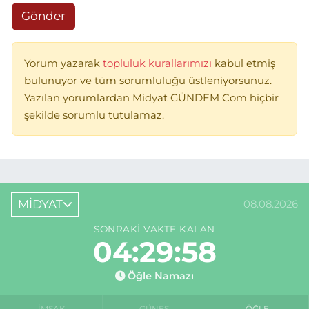
Gönder
Yorum yazarak
topluluk kurallarımızı
kabul etmiş
bulunuyor ve tüm sorumluluğu üstleniyorsunuz.
Yazılan yorumlardan Midyat GÜNDEM Com hiçbir
şekilde sorumlu tutulamaz.
MİDYAT
08.08.2026
SONRAKI VAKTE KALAN
04:29:58
Öğle Namazı
İMSAK
GÜNEŞ
ÖĞLE