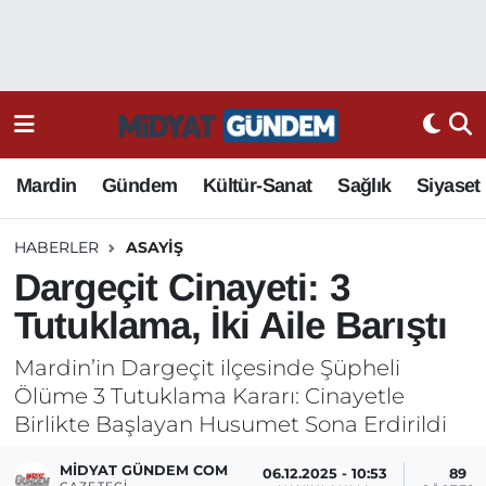
Mardin
Gündem
Kültür-Sanat
Sağlık
Siyaset
HABERLER
ASAYIŞ
Dargeçit Cinayeti: 3
Tutuklama, İki Aile Barıştı
Mardin’in Dargeçit ilçesinde Şüpheli
Ölüme 3 Tutuklama Kararı: Cinayetle
Birlikte Başlayan Husumet Sona Erdirildi
MIDYAT GÜNDEM COM
06.12.2025 - 10:53
89