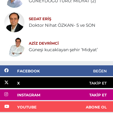
GÜNEYDOĞU TURU: MİDYAT (2)
SEDAT ERİŞ
Doktor Nihat ÖZKAN- 5 ve SON
AZIZ DEVRIMCI
Güneşi kucaklayan şehir ‘Midyat’
FACEBOOK
BEĞEN
X
TAKIP ET
INSTAGRAM
TAKIP ET
YOUTUBE
ABONE OL