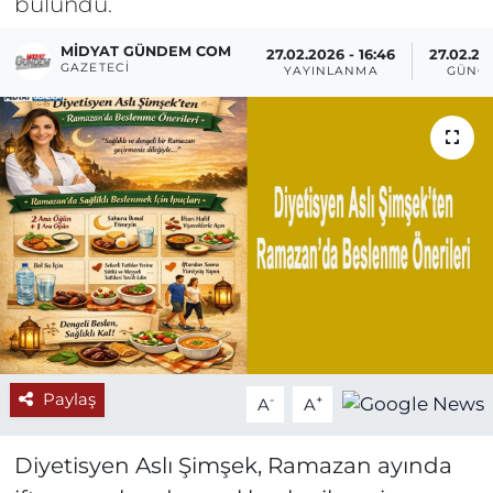
bulundu.
MIDYAT GÜNDEM COM
27.02.2026 - 16:46
27.02.20
GAZETECI
YAYINLANMA
GÜNC
Paylaş
-
+
A
A
Diyetisyen Aslı Şimşek, Ramazan ayında