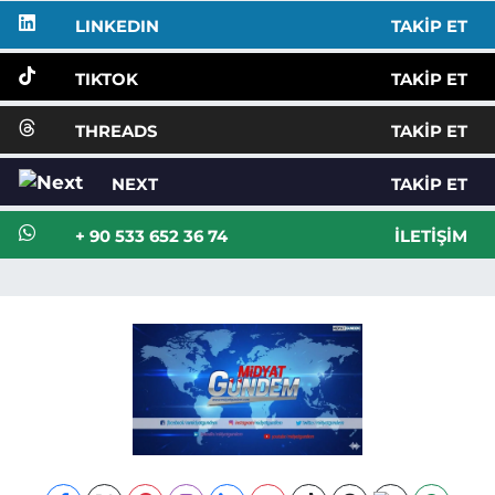
LINKEDIN
TAKIP ET
TIKTOK
TAKIP ET
THREADS
TAKIP ET
NEXT
TAKIP ET
+ 90 533 652 36 74
İLETIŞIM