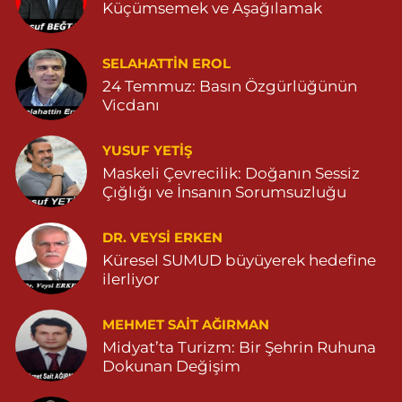
Küçümsemek ve Aşağılamak
0 (482) 591 25 17
Yol Tarifi Al
Dara Eczanesi
SELAHATTIN EROL
24 Temmuz: Basın Özgürlüğünün
NUR MAHALLESİ VALİ OZAN CADDESİ DIŞ KAPI NO:122G
DEVLET HASTANESİ KARŞISI (DİYARBAKIR YOLU CEPHESİ)
Vicdanı
04822125304
0 (482) 212 53 04
Yol Tarifi Al
YUSUF YETİŞ
Maskeli Çevrecilik: Doğanın Sessiz
Özdemir Eczanesi
Çığlığı ve İnsanın Sorumsuzluğu
YENİ MAHALLE 3086 SOKAK NO:4 3 04825413121
DR. VEYSI ERKEN
0 (482) 541 31 21
Yol Tarifi Al
Küresel SUMUD büyüyerek hedefine
ilerliyor
MEHMET SAIT AĞIRMAN
Midyat’ta Turizm: Bir Şehrin Ruhuna
Dokunan Değişim