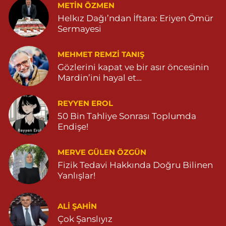
METIN ÖZMEN
Helkız Dağı’ndan İftara: Eriyen Ömür
Sermayesi
MEHMET REMZI TANIŞ
Gözlerini kapat ve bir asır öncesinin
Mardin’ini hayal et…
REYYEN EROL
50 Bin Tahliye Sonrası Toplumda
Endişe!
MERVE GÜLEN ÖZGÜN
Fizik Tedavi Hakkında Doğru Bilinen
Yanlışlar!
ALI ŞAHİN
Çok Şanslıyız