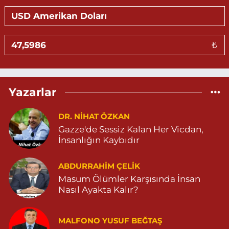
0 (530) 326 46 12
Yol Tarifi Al
Gündüz Eczanesi
₺
BAHÇEBAŞI MAHALLESİ SELAHADDİN EYYÜBİ CADDE NO:39 B
04823812323
0 (482) 381 23 23
Yol Tarifi Al
Yazarlar
Aksoy Eczanesi
KAPLAN MAH. MARDİN CAD. NO:21 A 04825030197
DR. NIHAT ÖZKAN
Gazze'de Sessiz Kalan Her Vicdan,
0 (482) 503 01 97
Yol Tarifi Al
İnsanlığın Kaybıdır
Hayat Eczanesi
ABDURRAHIM ÇELİK
GÜNDOĞAN MAHALLESİ STAD CADDESİ NO:36 A 05380544155
Masum Ölümler Karşısında İnsan
0 (538) 054 41 55
Yol Tarifi Al
Nasıl Ayakta Kalır?
Huzur Eczanesi
MALFONO YUSUF BEĞTAŞ
GÜL MAHALLESİ VATAN CADDE NO:4A 04825912517