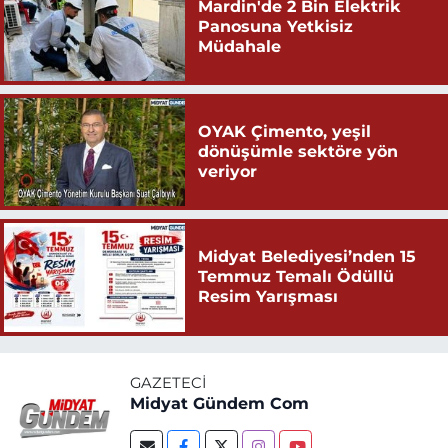
Mardin'de 2 Bin Elektrik
Panosuna Yetkisiz
Müdahale
OYAK Çimento, yeşil
dönüşümle sektöre yön
veriyor
Midyat Belediyesi’nden 15
Temmuz Temalı Ödüllü
Resim Yarışması
GAZETECI
Midyat Gündem Com