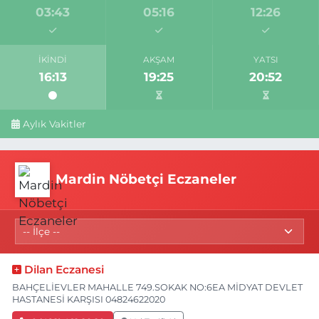
03:43
05:16
12:26
İKINDI
AKŞAM
YATSI
16:13
19:25
20:52
Aylık Vakitler
Mardin Nöbetçi Eczaneler
Dilan Eczanesi
BAHÇELİEVLER MAHALLE 749.SOKAK NO:6EA MİDYAT DEVLET
HASTANESİ KARŞISI 04824622020