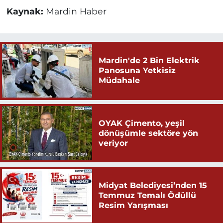
Kaynak:
Mardin Haber
Mardin'de 2 Bin Elektrik
Panosuna Yetkisiz
Müdahale
OYAK Çimento, yeşil
dönüşümle sektöre yön
veriyor
Midyat Belediyesi’nden 15
Temmuz Temalı Ödüllü
Resim Yarışması