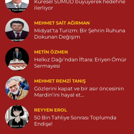
Küresel SUMUD büyüyerek hedefine
ilerliyor
MEHMET SAIT AĞIRMAN
Midyat’ta Turizm: Bir Şehrin Ruhuna
Dokunan Değişim
METIN ÖZMEN
Helkız Dağı’ndan İftara: Eriyen Ömür
Sermayesi
MEHMET REMZI TANIŞ
Gözlerini kapat ve bir asır öncesinin
Mardin’ini hayal et…
REYYEN EROL
50 Bin Tahliye Sonrası Toplumda
Endişe!