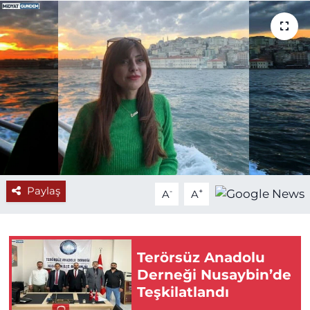
Paylaş
-
+
A
A
Terörsüz Anadolu
Derneği Nusaybin’de
Teşkilatlandı