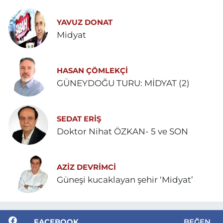
YAVUZ DONAT
Midyat
HASAN ÇÖMLEKÇİ
GÜNEYDOĞU TURU: MİDYAT (2)
SEDAT ERİŞ
Doktor Nihat ÖZKAN- 5 ve SON
AZIZ DEVRIMCI
Güneşi kucaklayan şehir ‘Midyat’
FACEBOOK
BEĞEN