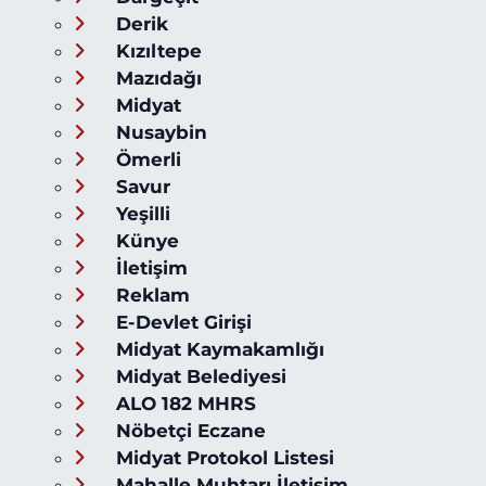
Derik
Kızıltepe
Mazıdağı
Midyat
Nusaybin
Ömerli
Savur
Yeşilli
Künye
İletişim
Reklam
E-Devlet Girişi
Midyat Kaymakamlığı
Midyat Belediyesi
ALO 182 MHRS
Nöbetçi Eczane
Midyat Protokol Listesi
Mahalle Muhtarı İletişim