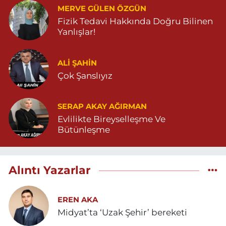
MERVE GÜLEN ÖZGÜN
Fizik Tedavi Hakkında Doğru Bilinen
Yanlışlar!
ALI ŞAHİN
Çok Şanslıyız
SERAP AKAY AĞIRMAN
Evlilikte Bireyselleşme Ve
Bütünleşme
Alıntı Yazarlar
EREN AKA
Midyat’ta ‘Uzak Şehir’ bereketi