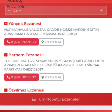
Yünçek Eczanesi
NUR MAHALLE VALİOZAN CADDE NO:1221 MARDİN EĞİTİM
ARAŞTIRMA HASTANESİ KARŞISI 04822123838
0 (482) 212 38 38
Yol Tarifi Al
Berhem Eczanesi
TEPEBASI MAH.655 SOKAK NO:35 MİGROS (ESKİ CARREFOUR)
ARKASI ZERGAN AİLE HEKİMLİĞİ KARŞISI MEHMET SİNCAR
PARKI YANI 04823128037
0 (482) 312 80 37
Yol Tarifi Al
Özyılmaz Eczanesi
CUMHURİYET MAHALLE 811 SOK. NO:5 A SEZER MARKET ARKASI
Tüm Nöbetçi Eczaneler
04823123789
0 (482) 312 37 89
Yol Tarifi Al