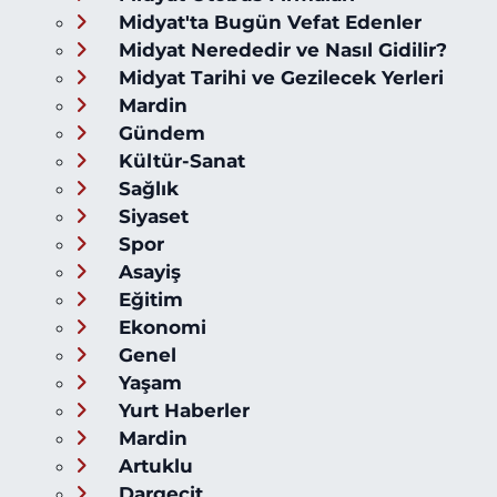
Midyat'ta Bugün Vefat Edenler
Midyat Nerededir ve Nasıl Gidilir?
Midyat Tarihi ve Gezilecek Yerleri
Mardin
Gündem
Kültür-Sanat
Sağlık
Siyaset
Spor
Asayiş
Eğitim
Ekonomi
Genel
Yaşam
Yurt Haberler
Mardin
Artuklu
Dargeçit