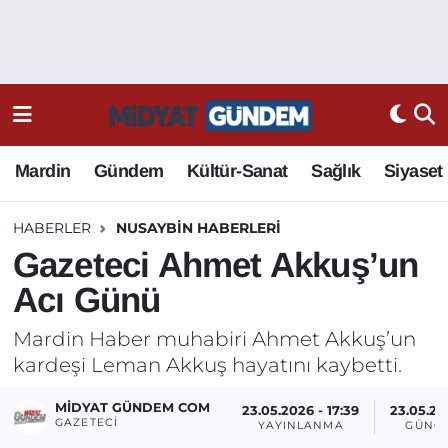
Mardin
Gündem
Kültür-Sanat
Sağlık
Siyaset
HABERLER
NUSAYBIN HABERLERI
Gazeteci Ahmet Akkuş’un
Acı Günü
Mardin Haber muhabiri Ahmet Akkuş’un
kardeşi Leman Akkuş hayatını kaybetti.
MIDYAT GÜNDEM COM
23.05.2026 - 17:39
23.05.20
GAZETECI
YAYINLANMA
GÜNC