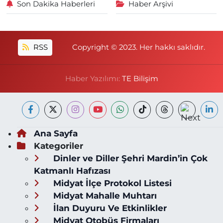
Son Dakika Haberleri
Haber Arşivi
RSS
Copyright © 2023. Her hakkı saklıdır.
Haber Yazılımı:
TE Bilişim
Ana Sayfa
Kategoriler
Dinler ve Diller Şehri Mardin’in Çok
Katmanlı Hafızası
Midyat İlçe Protokol Listesi
Midyat Mahalle Muhtarı
İlan Duyuru Ve Etkinlikler
Midyat Otobüs Firmaları