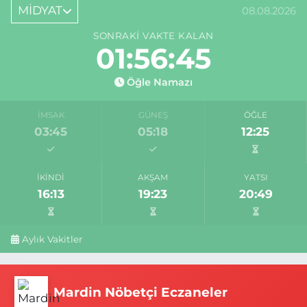
MİDYAT
08.08.2026
SONRAKI VAKTE KALAN
01:56:45
Öğle Namazı
İMSAK
GÜNEŞ
ÖĞLE
03:45
05:18
12:25
İKINDI
AKŞAM
YATSI
16:13
19:23
20:49
Aylık Vakitler
Mardin Nöbetçi Eczaneler