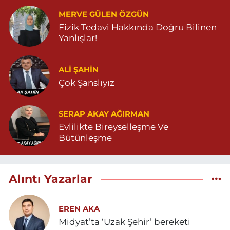
MERVE GÜLEN ÖZGÜN
Fizik Tedavi Hakkında Doğru Bilinen
Yanlışlar!
ALI ŞAHİN
Çok Şanslıyız
SERAP AKAY AĞIRMAN
Evlilikte Bireyselleşme Ve
Bütünleşme
Alıntı Yazarlar
EREN AKA
Midyat’ta ‘Uzak Şehir’ bereketi