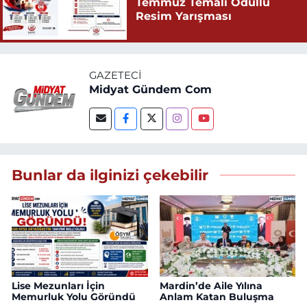
Temmuz Temalı Ödüllü
Resim Yarışması
GAZETECI
Midyat Gündem Com
Bunlar da ilginizi çekebilir
Lise Mezunları İçin
Mardin’de Aile Yılına
Memurluk Yolu Göründü
Anlam Katan Buluşma