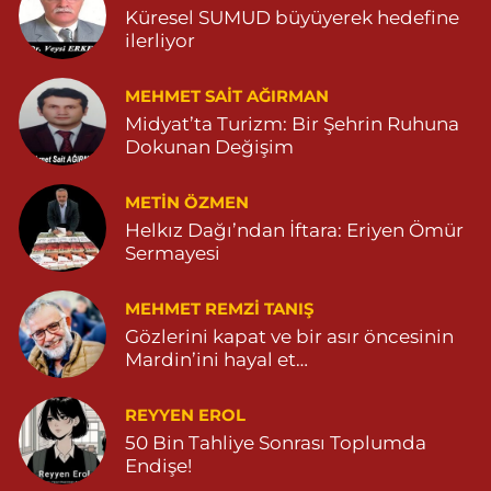
Turan Eczanesi
Küresel SUMUD büyüyerek hedefine
TEPEBAŞI MAHALLE KISMETLİ CADDE NO:59D SAĞLIK OCAĞI
ilerliyor
YANI 04823813670
0 (482) 381 36 70
Yol Tarifi Al
MEHMET SAIT AĞIRMAN
Midyat’ta Turizm: Bir Şehrin Ruhuna
Dokunan Değişim
METIN ÖZMEN
Helkız Dağı’ndan İftara: Eriyen Ömür
Sermayesi
MEHMET REMZI TANIŞ
Gözlerini kapat ve bir asır öncesinin
Mardin’ini hayal et…
REYYEN EROL
50 Bin Tahliye Sonrası Toplumda
Endişe!