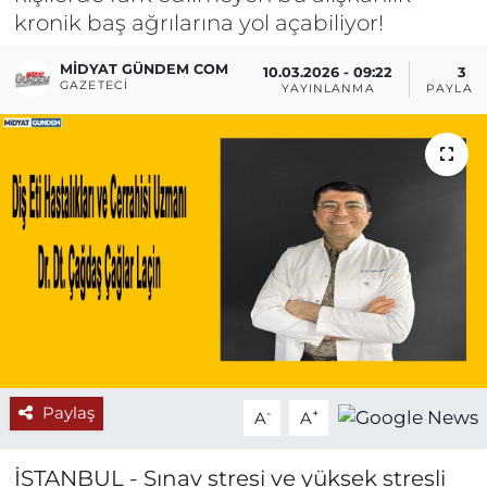
kronik baş ağrılarına yol açabiliyor!
MIDYAT GÜNDEM COM
10.03.2026 - 09:22
3
GAZETECI
YAYINLANMA
PAYLAŞ
Paylaş
-
+
A
A
İSTANBUL - Sınav stresi ve yüksek stresli