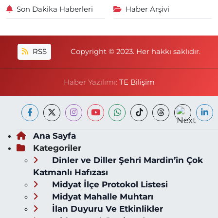
Son Dakika Haberleri
Haber Arşivi
RSS
Copyright © 2023. Her hakkı saklıdır.
Haber Yazılımı:
TE Bilişim
Ana Sayfa
Kategoriler
Dinler ve Diller Şehri Mardin’in Çok
Katmanlı Hafızası
Midyat İlçe Protokol Listesi
Midyat Mahalle Muhtarı
İlan Duyuru Ve Etkinlikler