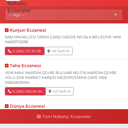
Kurşun Eczanesi
SAfa MAHALLESİ TARİHİ ÇARŞI CADDE NO:34 A BELEDİYE YANI
04825712038
0 (482) 571 20 38
Yol Tarifi Al
Taha Eczanesi
YENİ MAH. MARDİN ÇEVRE BULVARI NO:3 16 MARDİN ÇEVRE
YOLU ŞOK MARKET KARŞISI MEZOPOTAMYA CAFE YANI
04824629494
0 (482) 462 94 94
Yol Tarifi Al
Dünya Eczanesi
YENİ TURAN MAHALLE SAKARYA CADDE NO:82 B SAKARYA
Tüm Nöbetçi Eczaneler
CAD. (İŞBANKASI CAD) BİM MARKET YANI 04824158747
0 (482) 415 87 47
Yol Tarifi Al