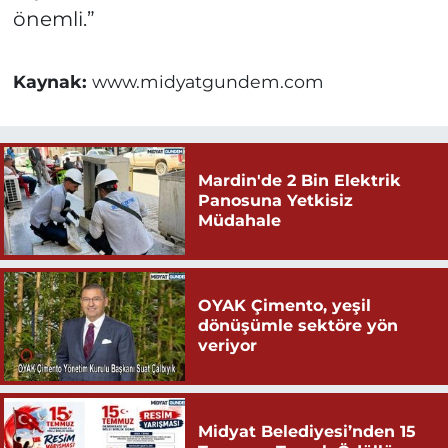
önemli.”
Kaynak:
www.midyatgundem.com
Mardin'de 2 Bin Elektrik
Panosuna Yetkisiz
Müdahale
OYAK Çimento, yeşil
dönüşümle sektöre yön
veriyor
Midyat Belediyesi’nden 15