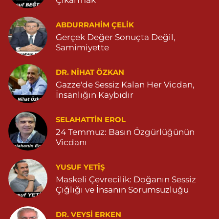
Çıkarmak
Sarohan Eczanesi
ZEYTNPINAR MAHALLESİ ROJ CADDESİ NO:30 A derik devlet
hastanesi karşısı 05425113484
ABDURRAHIM ÇELİK
Gerçek Değer Sonuçta Değil,
0 (542) 511 34 84
Yol Tarifi Al
Samimiyette
Eymen Eczanesi
DR. NIHAT ÖZKAN
POYRAZ MAHALLE MEVLANA SOKAK NO:5A 05343032144
Gazze'de Sessiz Kalan Her Vicdan,
0 (534) 303 21 44
Yol Tarifi Al
İnsanlığın Kaybıdır
Yeni Eczanesi
SELAHATTIN EROL
YENİ MAHALLE 3086 SOKAK NO:2 4 04825413156
24 Temmuz: Basın Özgürlüğünün
Vicdanı
0 (482) 541 31 56
Yol Tarifi Al
YUSUF YETİŞ
İlknur Eczanesi
Maskeli Çevrecilik: Doğanın Sessiz
GÜL MAH. VATAN CAD. NO:2A 04825911091
Çığlığı ve İnsanın Sorumsuzluğu
0 (482) 591 10 91
Yol Tarifi Al
DR. VEYSI ERKEN