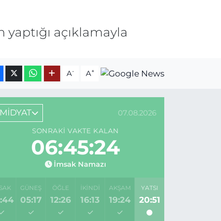
n yaptığı açıklamayla
-
+
A
A
MİDYAT
07.08.2026
SONRAKI VAKTE KALAN
06:45:24
İmsak Namazı
SAK
GÜNEŞ
ÖĞLE
İKINDI
AKŞAM
YATSI
:44
05:17
12:26
16:13
19:24
20:51