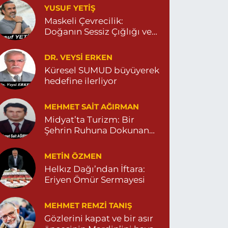
YUSUF YETİŞ
ENİ MAHALLE 3086 SOKAK NO:2 4 04825413156
Maskeli Çevrecilik:
0 (482) 541 31 56
Yol Tarifi Al
Doğanın Sessiz Çığlığı ve
İnsanın Sorumsuzluğu
İlknur Eczanesi
DR. VEYSI ERKEN
ÜL MAH. VATAN CAD. NO:2A 04825911091
Küresel SUMUD büyüyerek
hedefine ilerliyor
0 (482) 591 10 91
Yol Tarifi Al
MEHMET SAIT AĞIRMAN
Turan Eczanesi
Midyat’ta Turizm: Bir
EPEBAŞI MAHALLE KISMETLİ CADDE NO:59D
Şehrin Ruhuna Dokunan
AĞLIK OCAĞI YANI 04823813670
Değişim
0 (482) 381 36 70
Yol Tarifi Al
METIN ÖZMEN
Helkız Dağı’ndan İftara:
Eriyen Ömür Sermayesi
MEHMET REMZI TANIŞ
Gözlerini kapat ve bir asır