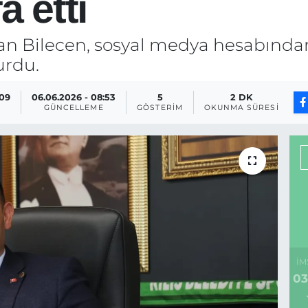
a etti
kan Bilecen, sosyal medya hesabında
urdu.
:09
06.06.2026 - 08:53
5
2 DK
GÜNCELLEME
GÖSTERIM
OKUNMA SÜRESI
İM
03