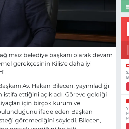
 bağımsız belediye başkanı olarak devam
emel gerekçesinin Kilis'e daha iyi
i.
S
B
 Başkanı Av. Hakan Bilecen, yayımladığı
stifa ettiğini açıkladı. Göreve geldiği
yaçları için birçok kurum ve
Y
 bulunduğunu ifade eden Başkan
M
M
steği göremediğini söyledi. Bilecen,