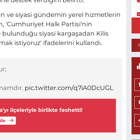
e destek verdiğini belirtti.
ın ve siyasi gündemin yerel hizmetlerin
Y
, 'Cumhuriyet Halk Partisi'nin
S
de bulunduğu siyasi kargaşadan Kilis
Y
mak istiyoruz' ifadelerini kullandı.
N
r;
H
L
0
amamdır.
pic.twitter.com/q7iA0DcUGL
yı ilçeleriyle birlikte feshetti!
Ö
üle
M
H
0