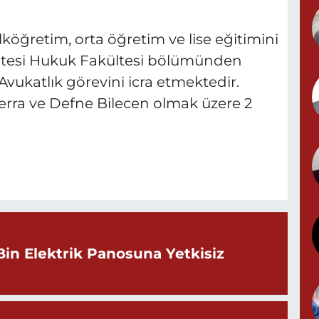
Y
 İlköğretim, orta öğretim ve lise eğitimini
sitesi Hukuk Fakültesi bölümünden
Avukatlık görevini icra etmektedir.
G
Berra ve Defne Bilecen olmak üzere 2
T
S
Bin Elektrik Panosuna Yetkisiz