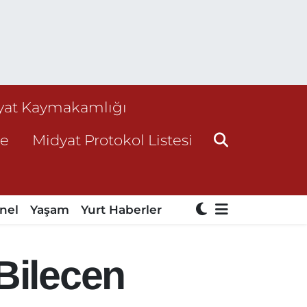
yat Kaymakamlığı
ne
Midyat Protokol Listesi
nel
Yaşam
Yurt Haberler
Bilecen