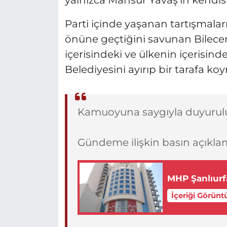
yalnızca Mansur Yavaş'ın kendisin
Parti içinde yaşanan tartışmalar
önüne geçtiğini savunan Bilecen
içerisindeki ve ülkenin içerisin
Belediyesini ayırıp bir tarafa koy
Kamuoyuna saygıyla duyurulu
Gündeme ilişkin basın açıkl
MHP Şanlıurfa'
İçeriği Görünt