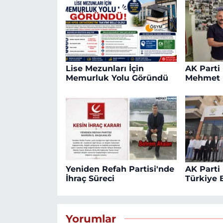
Lise Mezunları İçin
AK Parti
Memurluk Yolu Göründü
Mehmet 
Yeniden Refah Partisi'nde
AK Parti 
İhraç Süreci
Türkiye B
Yorumlar