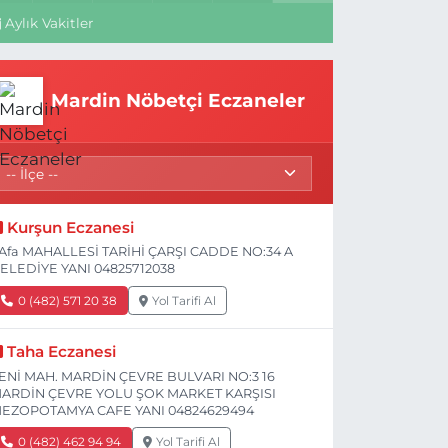
Aylık Vakitler
Mardin Nöbetçi Eczaneler
Kurşun Eczanesi
Afa MAHALLESİ TARİHİ ÇARŞI CADDE NO:34 A
ELEDİYE YANI 04825712038
0 (482) 571 20 38
Yol Tarifi Al
Taha Eczanesi
ENİ MAH. MARDİN ÇEVRE BULVARI NO:3 16
ARDİN ÇEVRE YOLU ŞOK MARKET KARŞISI
EZOPOTAMYA CAFE YANI 04824629494
0 (482) 462 94 94
Yol Tarifi Al