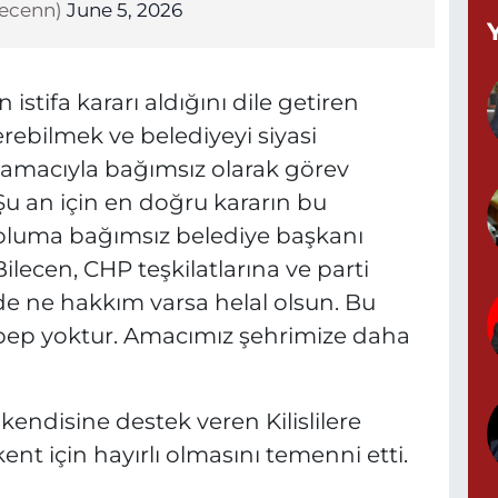
lecenn)
June 5, 2026
Y
istifa kararı aldığını dile getiren
M
A
verebilmek ve belediyeyi siyasi
amacıyla bağımsız olarak görev
'Şu an için en doğru kararın bu
luma bağımsız belediye başkanı
Z
lecen, CHP teşkilatlarına ve parti
d
de ne hakkım varsa helal olsun. Bu
bep yoktur. Amacımız şehrimize daha
P
0
endisine destek veren Kilislilere
ent için hayırlı olmasını temenni etti.