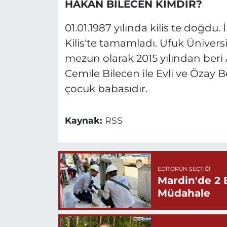
HAKAN BİLECEN KİMDİR?
01.01.1987 yılında kilis te doğdu.
Kilis'te tamamladı. Ufuk Üniver
mezun olarak 2015 yılından beri 
Cemile Bilecen ile Evli ve Özay 
çocuk babasıdır.
Kaynak:
RSS
EDITÖRÜN SEÇTIĞI
Mardin'de 2 
Müdahale