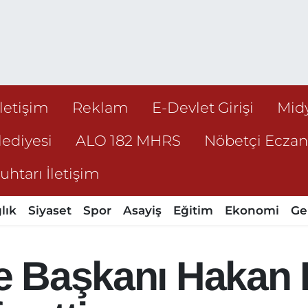
İletişim
Reklam
E-Devlet Girişi
Mid
ediyesi
ALO 182 MHRS
Nöbetçi Ecza
htarı İletişim
lık
Siyaset
Spor
Asayiş
Eğitim
Ekonomi
Ge
ye Başkanı Hakan 