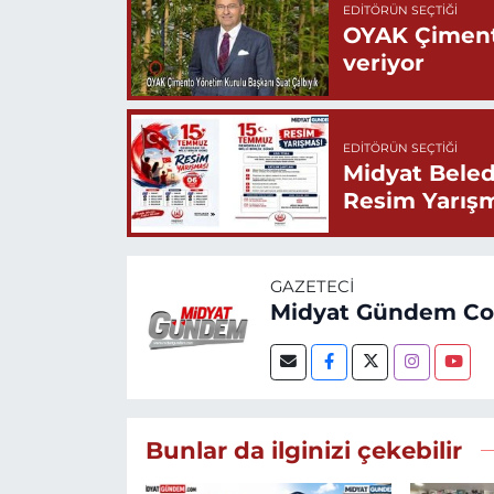
EDITÖRÜN SEÇTIĞI
OYAK Çiment
veriyor
EDITÖRÜN SEÇTIĞI
Midyat Beled
Resim Yarış
GAZETECI
Midyat Gündem C
Bunlar da ilginizi çekebilir