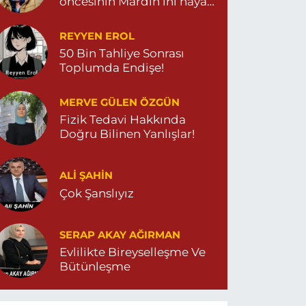
öncesinin Mardin’ini hayal
et…
REYYEN EROL
50 Bin Tahliye Sonrası
Toplumda Endişe!
MERVE GÜLEN ÖZGÜN
Fizik Tedavi Hakkında
Doğru Bilinen Yanlışlar!
ALI ŞAHİN
Çok Şanslıyız
SERAP AKAY AĞIRMAN
Evlilikte Bireyselleşme Ve
Bütünleşme