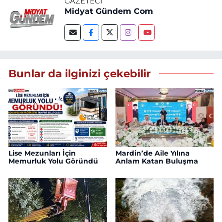
GAZETECI
Midyat Gündem Com
Bunlar da ilginizi çekebilir
Lise Mezunları İçin
Mardin’de Aile Yılına
Memurluk Yolu Göründü
Anlam Katan Buluşma