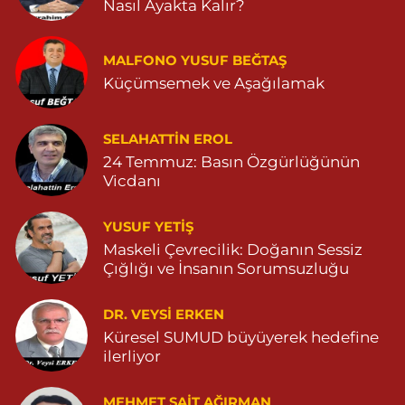
Nasıl Ayakta Kalır?
Huzur Eczanesi
MALFONO YUSUF BEĞTAŞ
GÜL MAHALLESİ VATAN CADDE NO:4A 04825912517
Küçümsemek ve Aşağılamak
0 (482) 591 25 17
Yol Tarifi Al
Dara Eczanesi
SELAHATTIN EROL
24 Temmuz: Basın Özgürlüğünün
NUR MAHALLESİ VALİ OZAN CADDESİ DIŞ KAPI NO:122G
DEVLET HASTANESİ KARŞISI (DİYARBAKIR YOLU CEPHESİ)
Vicdanı
04822125304
0 (482) 212 53 04
Yol Tarifi Al
YUSUF YETİŞ
Maskeli Çevrecilik: Doğanın Sessiz
Özdemir Eczanesi
Çığlığı ve İnsanın Sorumsuzluğu
YENİ MAHALLE 3086 SOKAK NO:4 3 04825413121
DR. VEYSI ERKEN
0 (482) 541 31 21
Yol Tarifi Al
Küresel SUMUD büyüyerek hedefine
ilerliyor
MEHMET SAIT AĞIRMAN