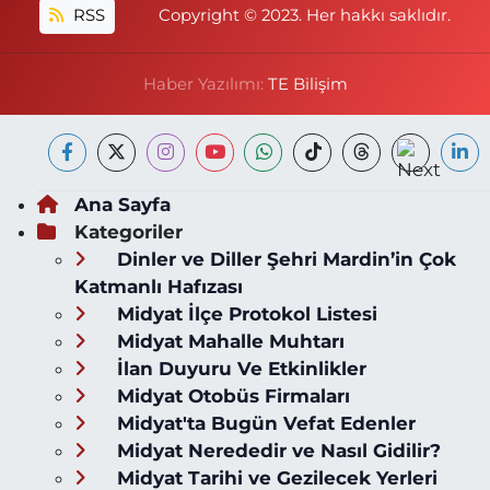
RSS
Copyright © 2023. Her hakkı saklıdır.
Haber Yazılımı:
TE Bilişim
Ana Sayfa
Kategoriler
Dinler ve Diller Şehri Mardin’in Çok
Katmanlı Hafızası
Midyat İlçe Protokol Listesi
Midyat Mahalle Muhtarı
İlan Duyuru Ve Etkinlikler
Midyat Otobüs Firmaları
Midyat'ta Bugün Vefat Edenler
Midyat Nerededir ve Nasıl Gidilir?
Midyat Tarihi ve Gezilecek Yerleri