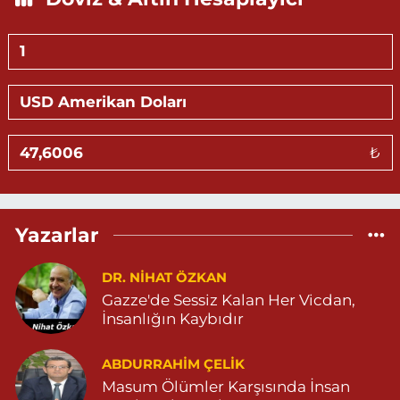
Hasan Eczanesi
KALE MAHALLE AMED 5 SOKAK NO:2 C 05303264612
0 (530) 326 46 12
Yol Tarifi Al
Gündüz Eczanesi
₺
BAHÇEBAŞI MAHALLESİ SELAHADDİN EYYÜBİ CADDE NO:39 B
04823812323
0 (482) 381 23 23
Yol Tarifi Al
Yazarlar
Aksoy Eczanesi
KAPLAN MAH. MARDİN CAD. NO:21 A 04825030197
DR. NIHAT ÖZKAN
Gazze'de Sessiz Kalan Her Vicdan,
0 (482) 503 01 97
Yol Tarifi Al
İnsanlığın Kaybıdır
Hayat Eczanesi
ABDURRAHIM ÇELİK
GÜNDOĞAN MAHALLESİ STAD CADDESİ NO:36 A 05380544155
Masum Ölümler Karşısında İnsan
0 (538) 054 41 55
Yol Tarifi Al