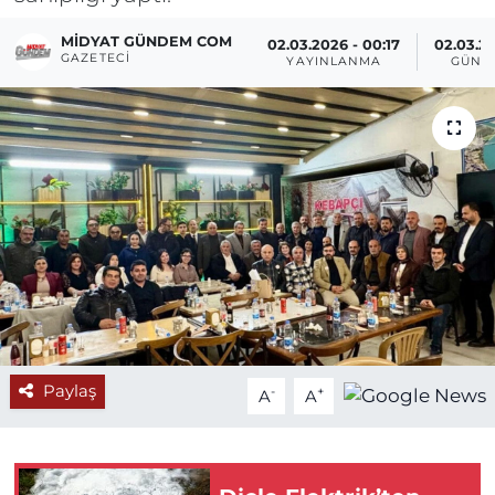
MIDYAT GÜNDEM COM
02.03.2026 - 00:17
02.03.20
GAZETECI
YAYINLANMA
GÜNC
Paylaş
-
+
A
A