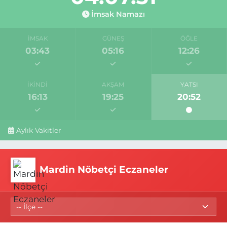
İmsak Namazı
İMSAK
GÜNEŞ
ÖĞLE
03:43
05:16
12:26
İKINDI
AKŞAM
YATSI
16:13
19:25
20:52
Aylık Vakitler
Mardin Nöbetçi Eczaneler