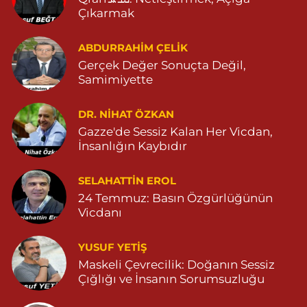
Çıkarmak
Yeni Şifa Eczanesi
ABDURRAHIM ÇELİK
13 Mart Mahallesi, Şehit M.Remzi Yersel Caddesi No:3 E Artuklu
Mardin
Gerçek Değer Sonuçta Değil,
Samimiyette
0 (482) 213 11 71
Yol Tarifi Al
DR. NIHAT ÖZKAN
Serhat Eczanesi
Gazze'de Sessiz Kalan Her Vicdan,
Zeytinpınar Mahallesi, Roj Caddesi No:11 Derik Mardin
İnsanlığın Kaybıdır
0 (482) 251 30 06
Yol Tarifi Al
SELAHATTIN EROL
Çınarbaş Eczanesi
24 Temmuz: Basın Özgürlüğünün
Bahçebaşı Mahallesi, Hanse Hatun Caddesi No:120 C Yeşilli
Vicdanı
Mardin
0 (482) 591 10 15
Yol Tarifi Al
YUSUF YETİŞ
Maskeli Çevrecilik: Doğanın Sessiz
Şahin Eczanesi
Çığlığı ve İnsanın Sorumsuzluğu
Kaplan Mahallesi, Mardin Caddesi No:25 C Savur Mardin