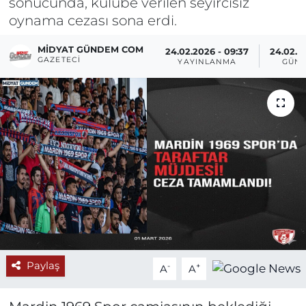
sonucunda, kulübe verilen seyircisiz
oynama cezası sona erdi.
MIDYAT GÜNDEM COM
24.02.2026 - 09:37
24.02.2
GAZETECI
YAYINLANMA
GÜNC
Paylaş
-
+
A
A