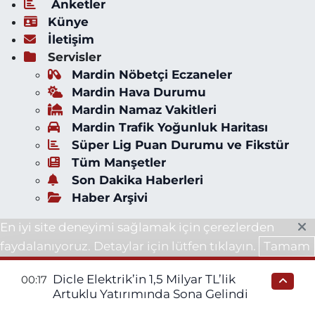
Anketler
Künye
İletişim
Servisler
Mardin Nöbetçi Eczaneler
Mardin Hava Durumu
Mardin Namaz Vakitleri
Mardin Trafik Yoğunluk Haritası
Süper Lig Puan Durumu ve Fikstür
Tüm Manşetler
Son Dakika Haberleri
Haber Arşivi
En iyi site deneyimi sağlamak için çerezlerden
faydalanıyoruz. Detaylar için lütfen tıklayın.
Tamam
Dicle Elektrik’in 1,5 Milyar TL’lik
00:17
Artuklu Yatırımında Sona Gelindi