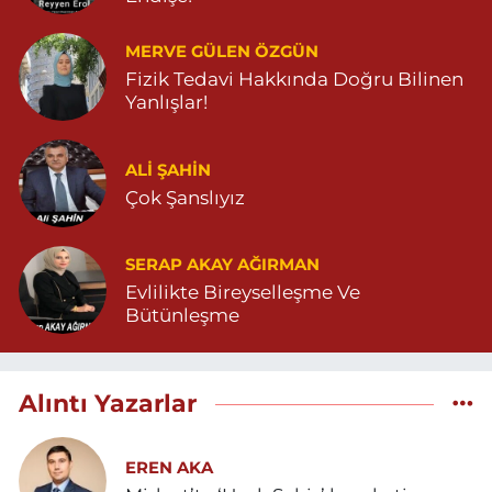
MERVE GÜLEN ÖZGÜN
Fizik Tedavi Hakkında Doğru Bilinen
Yanlışlar!
ALI ŞAHİN
Çok Şanslıyız
SERAP AKAY AĞIRMAN
Evlilikte Bireyselleşme Ve
Bütünleşme
Alıntı Yazarlar
EREN AKA