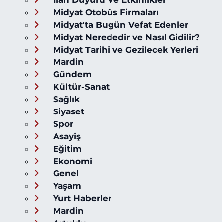
Midyat Otobüs Firmaları
Midyat'ta Bugün Vefat Edenler
Midyat Nerededir ve Nasıl Gidilir?
Midyat Tarihi ve Gezilecek Yerleri
Mardin
Gündem
Kültür-Sanat
Sağlık
Siyaset
Spor
Asayiş
Eğitim
Ekonomi
Genel
Yaşam
Yurt Haberler
Mardin