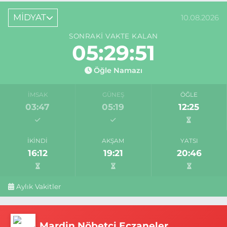
MİDYAT
10.08.2026
SONRAKI VAKTE KALAN
05:29:51
Öğle Namazı
İMSAK
GÜNEŞ
ÖĞLE
03:47
05:19
12:25
İKINDI
AKŞAM
YATSI
16:12
19:21
20:46
Aylık Vakitler
Mardin Nöbetçi Eczaneler