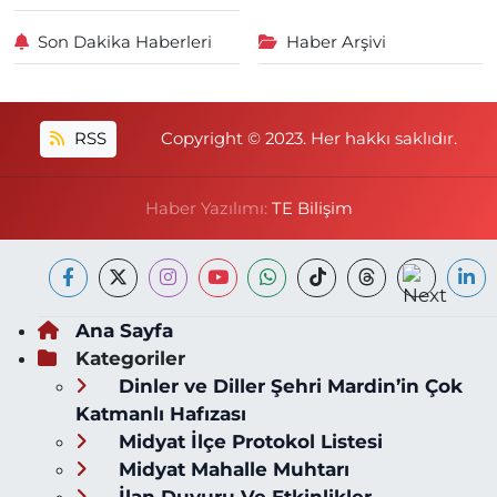
Son Dakika Haberleri
Haber Arşivi
RSS
Copyright © 2023. Her hakkı saklıdır.
Haber Yazılımı:
TE Bilişim
Ana Sayfa
Kategoriler
Dinler ve Diller Şehri Mardin’in Çok
Katmanlı Hafızası
Midyat İlçe Protokol Listesi
Midyat Mahalle Muhtarı
İlan Duyuru Ve Etkinlikler