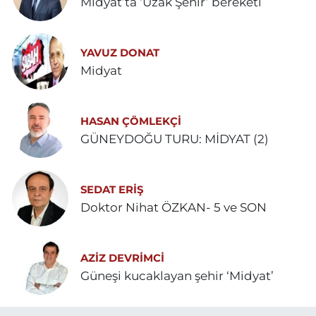
Midyat’ta ‘Uzak Şehir’ bereketi
YAVUZ DONAT
Midyat
HASAN ÇÖMLEKÇİ
GÜNEYDOĞU TURU: MİDYAT (2)
SEDAT ERİŞ
Doktor Nihat ÖZKAN- 5 ve SON
AZIZ DEVRIMCI
Güneşi kucaklayan şehir ‘Midyat’