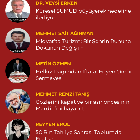
DR. VEYSI ERKEN
0 (555) 151 49 05
Yol Tarifi Al
Küresel SUMUD büyüyerek hedefine
ilerliyor
Özdemir Eczanesi
Yeni Mahalle, 3086.Sokak No:4 3 Ömerli Mardin
MEHMET SAIT AĞIRMAN
0 (482) 541 31 21
Yol Tarifi Al
Midyat’ta Turizm: Bir Şehrin Ruhuna
Dokunan Değişim
METIN ÖZMEN
Helkız Dağı’ndan İftara: Eriyen Ömür
Sermayesi
MEHMET REMZI TANIŞ
Gözlerini kapat ve bir asır öncesinin
Mardin’ini hayal et…
REYYEN EROL
50 Bin Tahliye Sonrası Toplumda
Endişe!