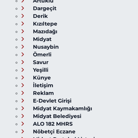
Artuklu
Dargeçit
Derik
Kızıltepe
Mazıdağı
Midyat
Nusaybin
Ömerli
Savur
Yeşilli
Künye
İletişim
Reklam
E-Devlet Girişi
Midyat Kaymakamlığı
Midyat Belediyesi
ALO 182 MHRS
Nöbetçi Eczane