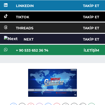
LINKEDIN
TAKIP ET
TIKTOK
TAKIP ET
THREADS
TAKIP ET
NEXT
TAKIP ET
+ 90 533 652 36 74
İLETIŞIM