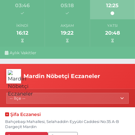
03:46
05:18
12:25
İKINDI
AKŞAM
YATSI
16:12
19:22
20:48
Aylık Vakitler
Mardin Nöbetçi Eczaneler
Şifa Eczanesi
Bahçebaşı Mahallesi, Selahaddin Eyyübi Caddesi No:35 A-B
Dargeçit Mardin