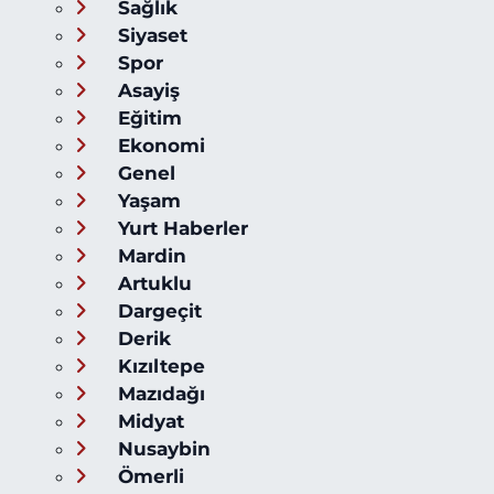
Sağlık
Siyaset
Spor
Asayiş
Eğitim
Ekonomi
Genel
Yaşam
Yurt Haberler
Mardin
Artuklu
Dargeçit
Derik
Kızıltepe
Mazıdağı
Midyat
Nusaybin
Ömerli