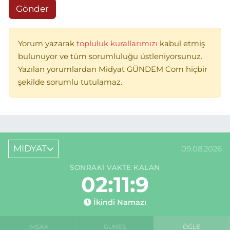
Gönder
Yorum yazarak
topluluk kurallarımızı
kabul etmiş
bulunuyor ve tüm sorumluluğu üstleniyorsunuz.
Yazılan yorumlardan Midyat GÜNDEM Com hiçbir
şekilde sorumlu tutulamaz.
MİDYAT
09.08.2026
SONRAKI VAKTE KALAN
02:11:9
İkindi Namazı
İMSAK
GÜNEŞ
ÖĞLE