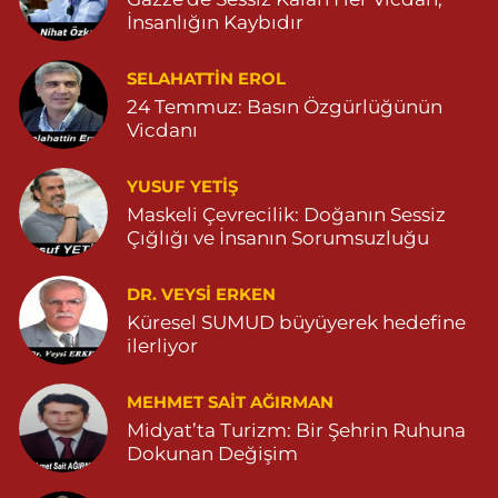
Zeytinpınar Mahallesi, Roj Caddesi No:11 Derik Mardin
İnsanlığın Kaybıdır
0 (482) 251 30 06
Yol Tarifi Al
SELAHATTIN EROL
Çınarbaş Eczanesi
24 Temmuz: Basın Özgürlüğünün
Bahçebaşı Mahallesi, Hanse Hatun Caddesi No:120 C Yeşilli
Vicdanı
Mardin
0 (482) 591 10 15
Yol Tarifi Al
YUSUF YETİŞ
Maskeli Çevrecilik: Doğanın Sessiz
Şahin Eczanesi
Çığlığı ve İnsanın Sorumsuzluğu
Kaplan Mahallesi, Mardin Caddesi No:25 C Savur Mardin
DR. VEYSI ERKEN
0 (555) 151 49 05
Yol Tarifi Al
Küresel SUMUD büyüyerek hedefine
ilerliyor
Özdemir Eczanesi
Yeni Mahalle, 3086.Sokak No:4 3 Ömerli Mardin
MEHMET SAIT AĞIRMAN
0 (482) 541 31 21
Yol Tarifi Al
Midyat’ta Turizm: Bir Şehrin Ruhuna
Dokunan Değişim