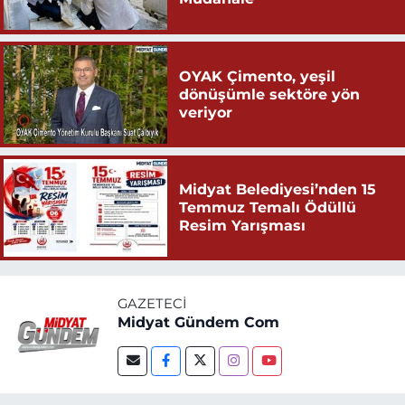
OYAK Çimento, yeşil
dönüşümle sektöre yön
veriyor
Midyat Belediyesi’nden 15
Temmuz Temalı Ödüllü
Resim Yarışması
GAZETECI
Midyat Gündem Com