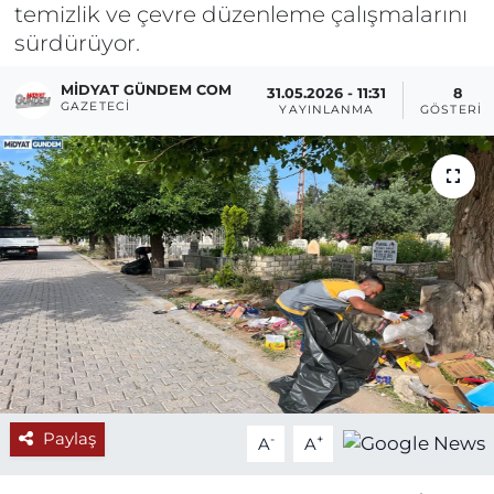
temizlik ve çevre düzenleme çalışmalarını
sürdürüyor.
MIDYAT GÜNDEM COM
31.05.2026 - 11:31
8
GAZETECI
YAYINLANMA
GÖSTERIM
Paylaş
-
+
A
A