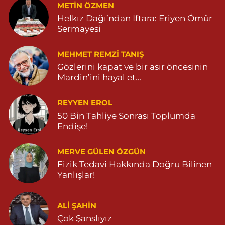
METIN ÖZMEN
Helkız Dağı’ndan İftara: Eriyen Ömür
Sermayesi
MEHMET REMZI TANIŞ
Gözlerini kapat ve bir asır öncesinin
Mardin’ini hayal et…
REYYEN EROL
50 Bin Tahliye Sonrası Toplumda
Endişe!
MERVE GÜLEN ÖZGÜN
Fizik Tedavi Hakkında Doğru Bilinen
Yanlışlar!
ALI ŞAHİN
Çok Şanslıyız