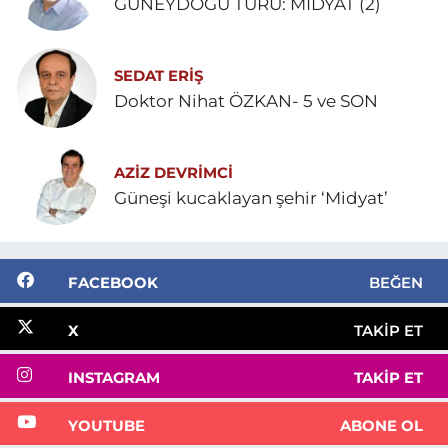
GÜNEYDOĞU TURU: MİDYAT (2)
SEDAT ERİŞ
Doktor Nihat ÖZKAN- 5 ve SON
AZIZ DEVRIMCI
Güneşi kucaklayan şehir ‘Midyat’
FACEBOOK
BEĞEN
X
TAKIP ET
INSTAGRAM
TAKIP ET
YOUTUBE
ABONE OL