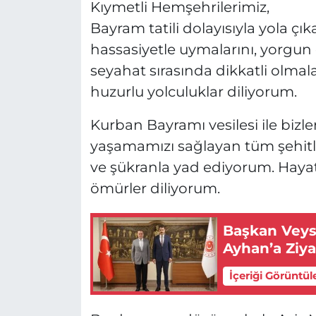
Kıymetli Hemşehrilerimiz,
Bayram tatili dolayısıyla yola çı
hassasiyetle uymalarını, yorgun
seyahat sırasında dikkatli olmala
huzurlu yolculuklar diliyorum.
Kurban Bayramı vesilesi ile bizl
yaşamamızı sağlayan tüm şehitle
ve şükranla yad ediyorum. Hayatt
ömürler diliyorum.
Başkan Veys
Ayhan’a Ziya
İçeriği Görüntül