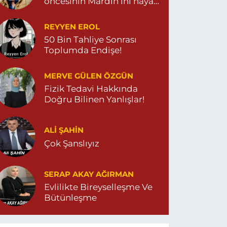
öncesinin Mardin’ini hayal
et…
REYYEN EROL
50 Bin Tahliye Sonrası
Toplumda Endişe!
MERVE GÜLEN ÖZGÜN
Fizik Tedavi Hakkında
Doğru Bilinen Yanlışlar!
ALI ŞAHİN
Çok Şanslıyız
SERAP AKAY AĞIRMAN
Evlilikte Bireyselleşme Ve
Bütünleşme