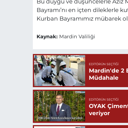
Bu duygu ve düşüncelerle Aziz M
Bayramı’nı en içten dileklerle k
Kurban Bayramımız mübarek ol
Kaynak:
Mardin Valiliği
EDITÖRÜN SEÇTIĞI
Mardin'de 2 
Müdahale
EDITÖRÜN SEÇTIĞI
OYAK Çiment
veriyor