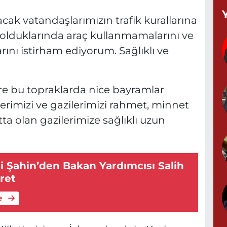
T
kacak vatandaşlarımızın trafik kurallarına
(
K
 olduklarında araç kullanmamalarını ve
A
rını istirham ediyorum. Sağlıklı ve
ere bu topraklarda nice bayramlar
A
rimizi ve gazilerimizi rahmet, minnet
N
0
a olan gazilerimize sağlıklı uzun
i Şahin’den Bakan Yardımcısı Salih
S
N
ret
e