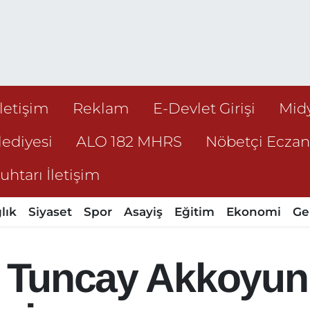
İletişim
Reklam
E-Devlet Girişi
Mid
ediyesi
ALO 182 MHRS
Nöbetçi Ecza
htarı İletişim
lık
Siyaset
Spor
Asayiş
Eğitim
Ekonomi
Ge
si Tuncay Akkoyu