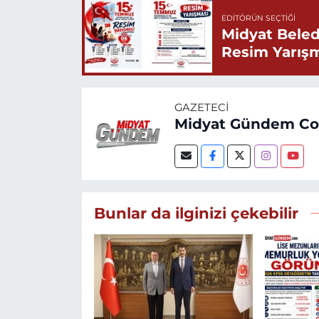
EDITÖRÜN SEÇTIĞI
Midyat Beled
Resim Yarış
GAZETECI
Midyat Gündem C
Bunlar da ilginizi çekebilir