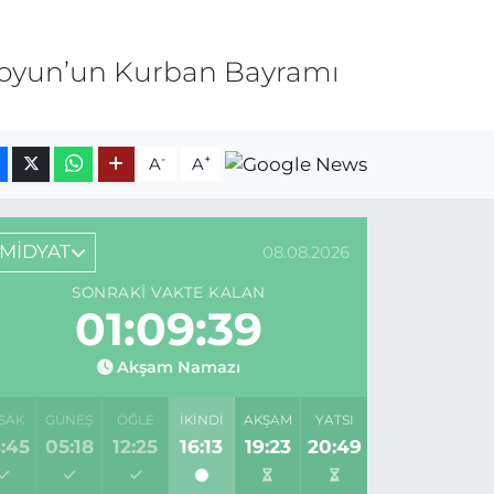
kkoyun’un Kurban Bayramı
-
+
A
A
MİDYAT
08.08.2026
SONRAKI VAKTE KALAN
01:09:39
Akşam Namazı
SAK
GÜNEŞ
ÖĞLE
İKINDI
AKŞAM
YATSI
:45
05:18
12:25
16:13
19:23
20:49