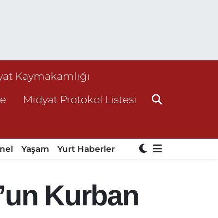
yat Kaymakamlığı
ne
Midyat Protokol Listesi
nel
Yaşam
Yurt Haberler
n’un Kurban