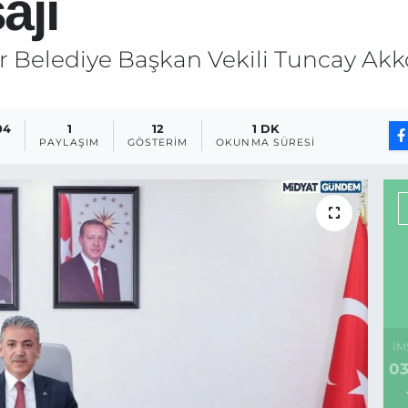
ajı
ir Belediye Başkan Vekili Tuncay A
04
1
12
1 DK
PAYLAŞIM
GÖSTERIM
OKUNMA SÜRESI
İM
03