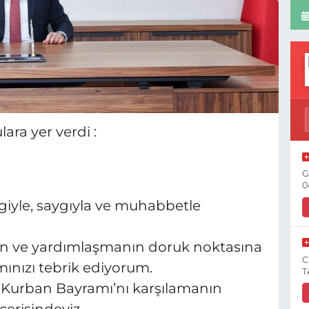
ra yer verdi :
G
0
vgiyle, saygıyla ve muhabbetle
çlerin ve yardımlaşmanın doruk noktasına
C
ınızı tebrik ediyorum.
T
ren Kurban Bayramı’nı karşılamanın