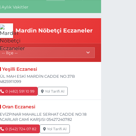
Aylık Vakitler
Mardin Nöbetçi Eczaneler
Yeşilli Eczanesi
ÜL MAH ESKİ MARDİN CADDE NO:37B
4825911099
0 (482) 591 10 99
Yol Tarifi Al
Oran Eczanesi
EVİZPINAR MAHALLE SERHAT CADDE NO:18
ACARLAR CAMİ KARŞISI 05427240782
0 (542) 724 07 82
Yol Tarifi Al