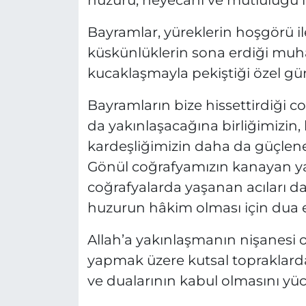
huzuru, heyecanı ve mutluluğu iç
Bayramlar, yüreklerin hoşgörü ile
küskünlüklerin sona erdiği muh
kucaklaşmayla pekiştiği özel gün
Bayramların bize hissettirdiği c
da yakınlaşacağına birliğimizin
kardeşliğimizin daha da güçlen
Gönül coğrafyamızın kanayan y
coğrafyalarda yaşanan acıları da
huzurun hâkim olması için dua 
Allah’a yakınlaşmanın nişanesi o
yapmak üzere kutsal topraklarda
ve dualarının kabul olmasını yü