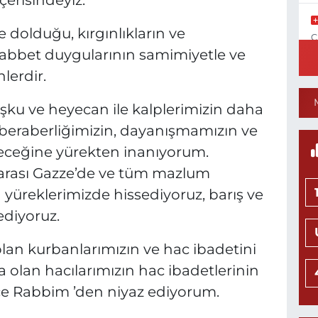
erisindeyiz.
 dolduğu, kırgınlıkların ve
C
N
abbet duygularının samimiyetle ve
lerdir.
oşku ve heyecan ile kalplerimizin daha
1
, beraberliğimizin, dayanışmamızın ve
C
eceğine yürekten inanıyorum.
P
arası Gazze’de ve tüm mazlum
 yüreklerimizde hissediyoruz, barış ve
ediyoruz.
N
M
lan kurbanlarımızın ve hac ibadetini
K
0
 olan hacılarımızın hac ibadetlerinin
ce Rabbim ’den niyaz ediyorum.