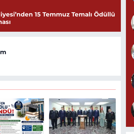
iyesi’nden 15 Temmuz Temalı Ödüllü
ması
om