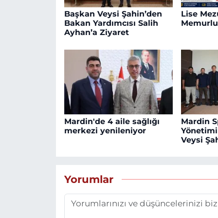
Başkan Veysi Şahin’den
Lise Mezu
Bakan Yardımcısı Salih
Memurlu
Ayhan’a Ziyaret
Mardin'de 4 aile sağlığı
Mardin S
merkezi yenileniyor
Yönetim
Veysi Şah
Yorumlar