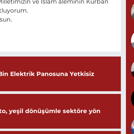
illetimizin ve İslam aleminin Kurban
P
N
utluyorum.
sun.
Y
N
Bin Elektrik Panosuna Yetkisiz
B
B
o, yeşil dönüşümle sektöre yön
M