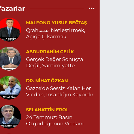
Eylül Eczanesi
Yazarlar
EPEBAŞI MAHALLE 655 SOKAK NO:35 D MİGROS
ESKİ CAREFOURSA ) ARKASI ZERGAN ASM
ARŞISI MEHMET SİNCAR PARKI YANI ZERGAN
MALFONO YUSUF BEĞTAŞ
İLE HEKİMLİĞİ KARŞISI 04823121313
Qrah ܩܪܚ: Netleştirmek,
0 (482) 312 13 13
Yol Tarifi Al
Açığa Çıkarmak
Tema Eczanesi
ABDURRAHIM ÇELİK
TATÜRK MAHALLESİ NUSAYBİN CADDE NO:1 E
Gerçek Değer Sonuçta
USAYBİN CD. ÖZEL İPEKYOLU HASTANESİ YANI
Değil, Samimiyette
4823122920
0 (482) 312 29 20
Yol Tarifi Al
DR. NIHAT ÖZKAN
Gazze'de Sessiz Kalan Her
Menal Eczanesi
Vicdan, İnsanlığın Kaybıdır
ELAHADDİN EYYUBİ MAHALLE LOZAN CADDE
O:7 B 04824151501
SELAHATTIN EROL
0 (482) 415 15 01
Yol Tarifi Al
24 Temmuz: Basın
Özgürlüğünün Vicdanı
Demhat Eczanesi