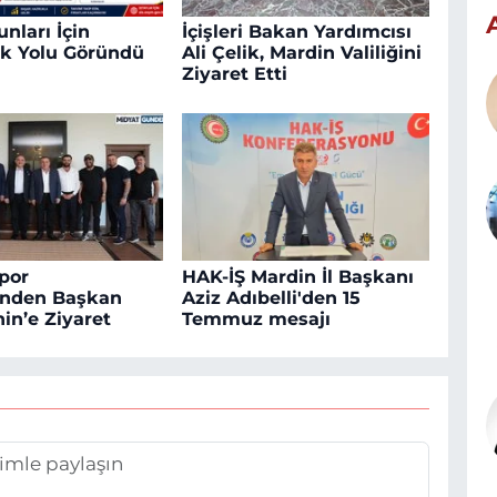
nları İçin
İçişleri Bakan Yardımcısı
k Yolu Göründü
Ali Çelik, Mardin Valiliğini
Ziyaret Etti
por
HAK-İŞ Mardin İl Başkanı
inden Başkan
Aziz Adıbelli'den 15
in’e Ziyaret
Temmuz mesajı