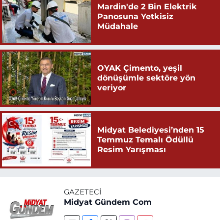
Mardin'de 2 Bin Elektrik
Panosuna Yetkisiz
Müdahale
OYAK Çimento, yeşil
dönüşümle sektöre yön
veriyor
Midyat Belediyesi’nden 15
Temmuz Temalı Ödüllü
Resim Yarışması
GAZETECI
Midyat Gündem Com