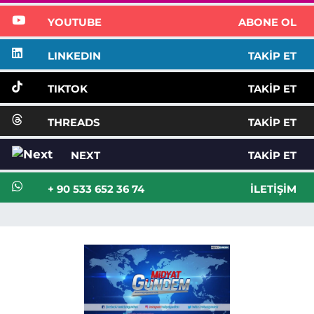
YOUTUBE
ABONE OL
LINKEDIN
TAKIP ET
TIKTOK
TAKIP ET
THREADS
TAKIP ET
NEXT
TAKIP ET
+ 90 533 652 36 74
İLETIŞIM