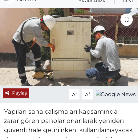
GAZETECI
YAYINLANMA
GÜNCE
Paylaş
-
+
A
A
Yapılan saha çalışmaları kapsamında
zarar gören panolar onarılarak yeniden
güvenli hale getirilirken, kullanılamayacak