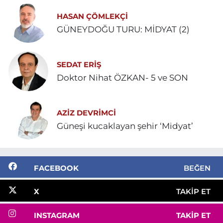
HASAN ÇÖMLEKÇİ
GÜNEYDOĞU TURU: MİDYAT (2)
SEDAT ERİŞ
Doktor Nihat ÖZKAN- 5 ve SON
AZIZ DEVRIMCI
Güneşi kucaklayan şehir ‘Midyat’
FACEBOOK
BEĞEN
X
TAKIP ET
INSTAGRAM
TAKIP ET