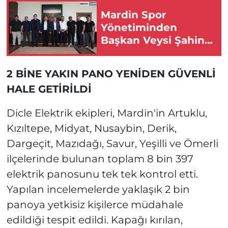
Mardin Spor
Yönetiminden
Başkan Veysi Şahin’e
Ziyaret
2 BİNE YAKIN PANO YENİDEN GÜVENLİ
HALE GETİRİLDİ
Dicle Elektrik ekipleri, Mardin'in Artuklu,
Kızıltepe, Midyat, Nusaybin, Derik,
Dargeçit, Mazıdağı, Savur, Yeşilli ve Ömerli
ilçelerinde bulunan toplam 8 bin 397
elektrik panosunu tek tek kontrol etti.
Yapılan incelemelerde yaklaşık 2 bin
panoya yetkisiz kişilerce müdahale
edildiği tespit edildi. Kapağı kırılan,