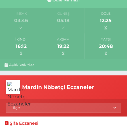
Öğle Namazı
İMSAK
GÜNEŞ
ÖĞLE
03:46
05:18
12:25
İKINDI
AKŞAM
YATSI
16:12
19:22
20:48
Aylık Vakitler
Mardin Nöbetçi Eczaneler
Şifa Eczanesi