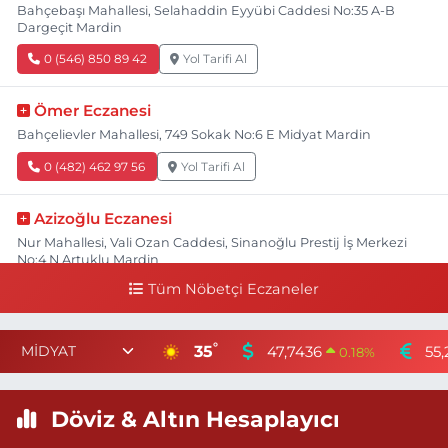
Bahçebaşı Mahallesi, Selahaddin Eyyübi Caddesi No:35 A-B
Dargeçit Mardin
0 (546) 850 89 42
Yol Tarifi Al
Ömer Eczanesi
Bahçelievler Mahallesi, 749 Sokak No:6 E Midyat Mardin
0 (482) 462 97 56
Yol Tarifi Al
Azizoğlu Eczanesi
Nur Mahallesi, Vali Ozan Caddesi, Sinanoğlu Prestij İş Merkezi
No:4 N Artuklu Mardin
Tüm Nöbetçi Eczaneler
0 (482) 502 22 22
Yol Tarifi Al
Halk Eczanesi
°
35
47,7436
55,
0.18
%
Yenikent Mahallesi, Şehit Polis Memuru Nurettin Tekin Caddesi
No:4 H Kızıltepe Mardin
Döviz & Altın Hesaplayıcı
0 (545) 581 15 85
Yol Tarifi Al