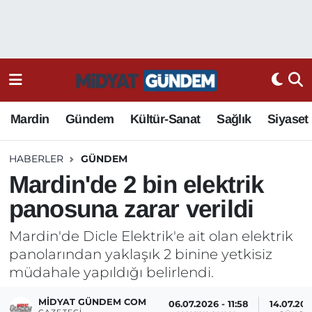
Mardin
Gündem
Kültür-Sanat
Sağlık
Siyaset
HABERLER
GÜNDEM
Mardin'de 2 bin elektrik
panosuna zarar verildi
Mardin'de Dicle Elektrik'e ait olan elektrik
panolarından yaklaşık 2 binine yetkisiz
müdahale yapıldığı belirlendi.
MIDYAT GÜNDEM COM
06.07.2026 - 11:58
14.07.202