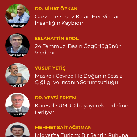
DR. NIHAT ÖZKAN
Serhat Eczanesi
Gazze'de Sessiz Kalan Her Vicdan,
Zeytinpınar Mahallesi, Roj Caddesi No:11 Derik Mardin
İnsanlığın Kaybıdır
0 (482) 251 30 06
Yol Tarifi Al
SELAHATTIN EROL
Çınarbaş Eczanesi
24 Temmuz: Basın Özgürlüğünün
Bahçebaşı Mahallesi, Hanse Hatun Caddesi No:120 C Yeşilli
Vicdanı
Mardin
0 (482) 591 10 15
Yol Tarifi Al
YUSUF YETİŞ
Maskeli Çevrecilik: Doğanın Sessiz
Şahin Eczanesi
Çığlığı ve İnsanın Sorumsuzluğu
Kaplan Mahallesi, Mardin Caddesi No:25 C Savur Mardin
DR. VEYSI ERKEN
0 (555) 151 49 05
Yol Tarifi Al
Küresel SUMUD büyüyerek hedefine
ilerliyor
Özdemir Eczanesi
Yeni Mahalle, 3086.Sokak No:4 3 Ömerli Mardin
MEHMET SAIT AĞIRMAN
0 (482) 541 31 21
Yol Tarifi Al
Midyat’ta Turizm: Bir Şehrin Ruhuna