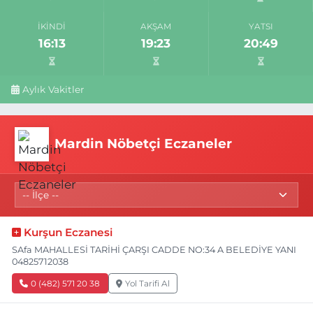
İKINDI
AKŞAM
YATSI
16:13
19:23
20:49
Aylık Vakitler
Mardin Nöbetçi Eczaneler
Kurşun Eczanesi
SAfa MAHALLESİ TARİHİ ÇARŞI CADDE NO:34 A BELEDİYE YANI
04825712038
0 (482) 571 20 38
Yol Tarifi Al