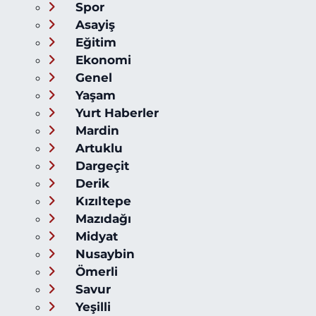
Spor
Asayiş
Eğitim
Ekonomi
Genel
Yaşam
Yurt Haberler
Mardin
Artuklu
Dargeçit
Derik
Kızıltepe
Mazıdağı
Midyat
Nusaybin
Ömerli
Savur
Yeşilli