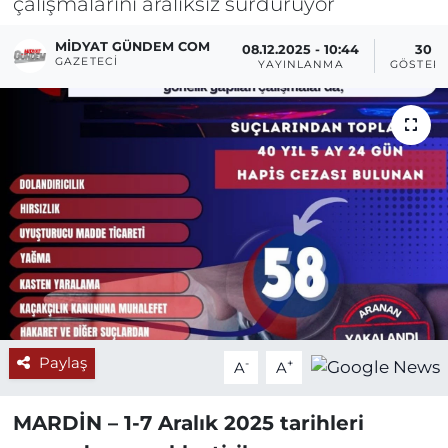
çalışmalarını aralıksız sürdürüyor
MIDYAT GÜNDEM COM
08.12.2025 - 10:44
30
GAZETECI
YAYINLANMA
GÖSTER
Paylaş
-
+
A
A
MARDİN – 1-7 Aralık 2025 tarihleri