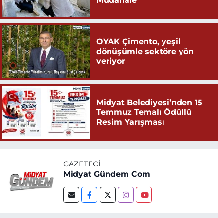
Müdahale
OYAK Çimento, yeşil
dönüşümle sektöre yön
veriyor
Midyat Belediyesi’nden 15
Temmuz Temalı Ödüllü
Resim Yarışması
GAZETECI
Midyat Gündem Com