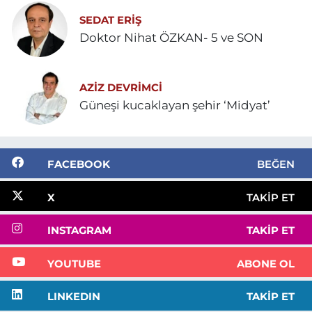
SEDAT ERİŞ
Doktor Nihat ÖZKAN- 5 ve SON
AZIZ DEVRIMCI
Güneşi kucaklayan şehir ‘Midyat’
FACEBOOK
BEĞEN
X
TAKIP ET
INSTAGRAM
TAKIP ET
YOUTUBE
ABONE OL
LINKEDIN
TAKIP ET