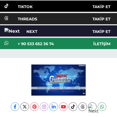
TIKTOK
TAKIP ET
THREADS
TAKIP ET
NEXT
TAKIP ET
+ 90 533 652 36 74
İLETIŞIM