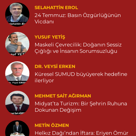
Yeni Eczanesi
SELAHATTIN EROL
YENİ MAHALLE 3086 SOKAK NO:2 4 04825413156
24 Temmuz: Basın Özgürlüğünün
Vicdanı
0 (482) 541 31 56
Yol Tarifi Al
YUSUF YETİŞ
İlknur Eczanesi
Maskeli Çevrecilik: Doğanın Sessiz
GÜL MAH. VATAN CAD. NO:2A 04825911091
Çığlığı ve İnsanın Sorumsuzluğu
0 (482) 591 10 91
Yol Tarifi Al
DR. VEYSI ERKEN
Turan Eczanesi
Küresel SUMUD büyüyerek hedefine
TEPEBAŞI MAHALLE KISMETLİ CADDE NO:59D SAĞLIK OCAĞI
ilerliyor
YANI 04823813670
0 (482) 381 36 70
Yol Tarifi Al
MEHMET SAIT AĞIRMAN
Midyat’ta Turizm: Bir Şehrin Ruhuna
Dokunan Değişim
METIN ÖZMEN
Helkız Dağı’ndan İftara: Eriyen Ömür