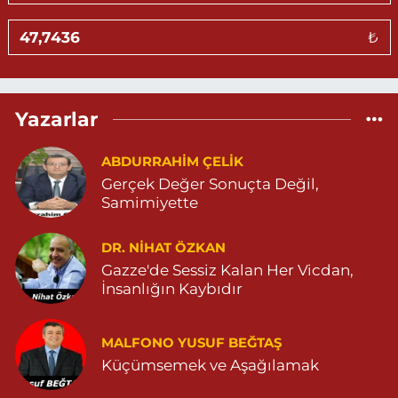
CADDE NO:4 B. ÖZEL CİHANPOL HASTANESİ YANI-YENİKENT
MAHALLESİ 04825026482
₺
0 (482) 502 64 82
Yol Tarifi Al
Sevlim Eczanesi
Yazarlar
YENİ MAHALLE 514 SOKAK NO:36 ÇEÇEN MEZARLIĞININ 300
METRE ARKASI YENİ MAHALLE ASM KARŞISI 04823130747
ABDURRAHIM ÇELİK
0 (482) 313 07 47
Yol Tarifi Al
Gerçek Değer Sonuçta Değil,
Samimiyette
Sarohan Eczanesi
ZEYTNPINAR MAHALLESİ ROJ CADDESİ NO:30 A derik devlet
hastanesi karşısı 05425113484
DR. NIHAT ÖZKAN
Gazze'de Sessiz Kalan Her Vicdan,
0 (542) 511 34 84
Yol Tarifi Al
İnsanlığın Kaybıdır
Eymen Eczanesi
POYRAZ MAHALLE MEVLANA SOKAK NO:5A 05343032144
MALFONO YUSUF BEĞTAŞ
Küçümsemek ve Aşağılamak
0 (534) 303 21 44
Yol Tarifi Al