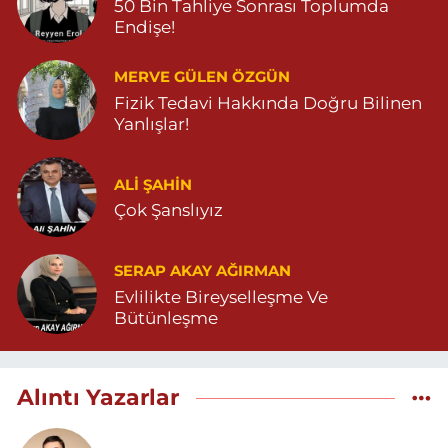
50 Bin Tahliye Sonrası Toplumda
Endişe!
MERVE GÜLEN ÖZGÜN
Fizik Tedavi Hakkında Doğru Bilinen
Yanlışlar!
ALI ŞAHİN
Çok Şanslıyız
SERAP AKAY AĞIRMAN
Evlilikte Bireyselleşme Ve
Bütünleşme
Alıntı Yazarlar