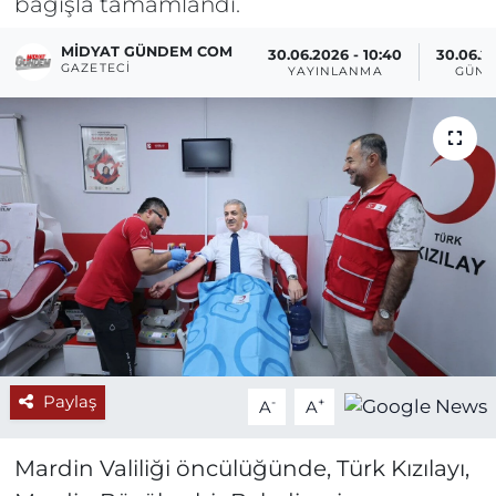
bağışla tamamlandı.
MIDYAT GÜNDEM COM
30.06.2026 - 10:40
30.06.20
GAZETECI
YAYINLANMA
GÜNC
Paylaş
-
+
A
A
Mardin Valiliği öncülüğünde, Türk Kızılayı,