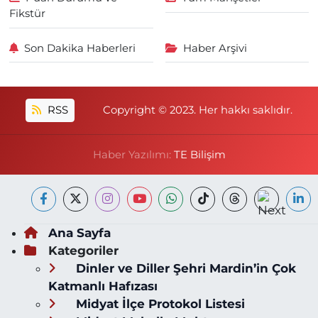
Fikstür
Son Dakika Haberleri
Haber Arşivi
RSS
Copyright © 2023. Her hakkı saklıdır.
Haber Yazılımı:
TE Bilişim
Ana Sayfa
Kategoriler
Dinler ve Diller Şehri Mardin’in Çok
Katmanlı Hafızası
Midyat İlçe Protokol Listesi