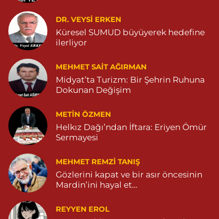
Abak Eczanesi
KALE MAHALLE AMED CADDE NO:204 Z1 04822514279
DR. VEYSI ERKEN
0 (482) 251 42 79
Yol Tarifi Al
Küresel SUMUD büyüyerek hedefine
ilerliyor
MEHMET SAIT AĞIRMAN
Midyat’ta Turizm: Bir Şehrin Ruhuna
Dokunan Değişim
METIN ÖZMEN
Helkız Dağı’ndan İftara: Eriyen Ömür
Sermayesi
MEHMET REMZI TANIŞ
Gözlerini kapat ve bir asır öncesinin
Mardin’ini hayal et…
REYYEN EROL