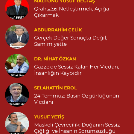
MALFONO YUSUF BEĞTAŞ
Huzur Eczanesi
Qrah ܩܪܚ: Netleştirmek, Açığa
GÜL MAHALLESİ VATAN CADDE NO:4A 04825912517
Çıkarmak
0 (482) 591 25 17
Yol Tarifi Al
ABDURRAHIM ÇELİK
Kavak Eczanesi
Gerçek Değer Sonuçta Değil,
KAPLAN MAHALLESİ MARDİN CADDE NO:44 D 05416258909
Samimiyette
0 (541) 625 89 09
Yol Tarifi Al
DR. NIHAT ÖZKAN
Yeni Eczanesi
Gazze'de Sessiz Kalan Her Vicdan,
İnsanlığın Kaybıdır
YENİ MAHALLE 3086 SOKAK NO:2 4 04825413156
0 (482) 541 31 56
Yol Tarifi Al
SELAHATTIN EROL
24 Temmuz: Basın Özgürlüğünün
Dursun Eczanesi
Vicdanı
BAHÇEBAŞI MAHALLE SELAHATTİN EYYUBİ CADDESİ NO:29
HASTANE KARŞISI 04823812801
YUSUF YETİŞ
0 (482) 381 28 01
Yol Tarifi Al
Maskeli Çevrecilik: Doğanın Sessiz
Çığlığı ve İnsanın Sorumsuzluğu