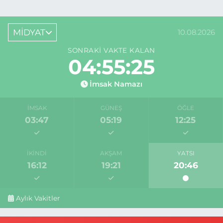
MİDYAT
10.08.2026
SONRAKI VAKTE KALAN
04:55:25
İmsak Namazı
İMSAK
GÜNEŞ
ÖĞLE
03:47
05:19
12:25
İKINDI
AKŞAM
YATSI
16:12
19:21
20:46
Aylık Vakitler