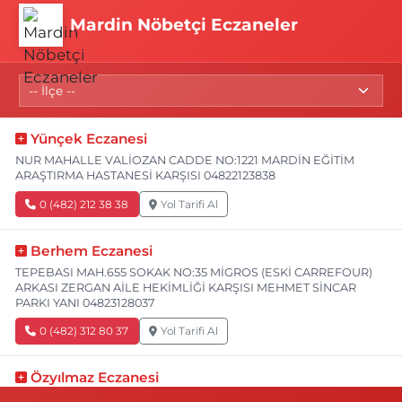
Mardin Nöbetçi Eczaneler
Yünçek Eczanesi
NUR MAHALLE VALİOZAN CADDE NO:1221 MARDİN EĞİTİM
ARAŞTIRMA HASTANESİ KARŞISI 04822123838
0 (482) 212 38 38
Yol Tarifi Al
Berhem Eczanesi
TEPEBASI MAH.655 SOKAK NO:35 MİGROS (ESKİ CARREFOUR)
ARKASI ZERGAN AİLE HEKİMLİĞİ KARŞISI MEHMET SİNCAR
PARKI YANI 04823128037
0 (482) 312 80 37
Yol Tarifi Al
Özyılmaz Eczanesi
CUMHURİYET MAHALLE 811 SOK. NO:5 A SEZER MARKET ARKASI