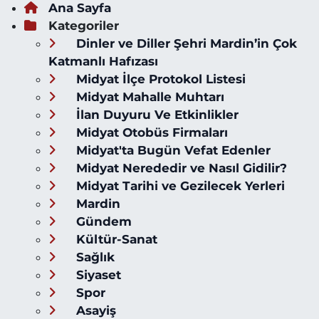
Ana Sayfa
Kategoriler
Dinler ve Diller Şehri Mardin’in Çok
Katmanlı Hafızası
Midyat İlçe Protokol Listesi
Midyat Mahalle Muhtarı
İlan Duyuru Ve Etkinlikler
Midyat Otobüs Firmaları
Midyat'ta Bugün Vefat Edenler
Midyat Nerededir ve Nasıl Gidilir?
Midyat Tarihi ve Gezilecek Yerleri
Mardin
Gündem
Kültür-Sanat
Sağlık
Siyaset
Spor
Asayiş