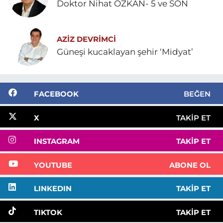
Doktor Nihat ÖZKAN- 5 ve SON
AZIZ DEVRIMCI
Güneşi kucaklayan şehir ‘Midyat’
FACEBOOK
BEĞEN
X
TAKIP ET
INSTAGRAM
TAKIP ET
YOUTUBE
ABONE OL
LINKEDIN
TAKIP ET
TIKTOK
TAKIP ET