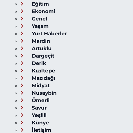
Eğitim
Ekonomi
Genel
Yaşam
Yurt Haberler
Mardin
Artuklu
Dargeçit
Derik
Kızıltepe
Mazıdağı
Midyat
Nusaybin
Ömerli
Savur
Yeşilli
Künye
İletişim