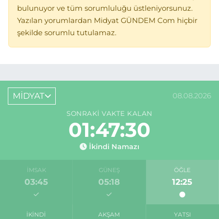
bulunuyor ve tüm sorumluluğu üstleniyorsunuz.
Yazılan yorumlardan Midyat GÜNDEM Com hiçbir
şekilde sorumlu tutulamaz.
MİDYAT
08.08.2026
SONRAKI VAKTE KALAN
01:47:30
İkindi Namazı
İMSAK
GÜNEŞ
ÖĞLE
03:45
05:18
12:25
İKINDI
AKŞAM
YATSI