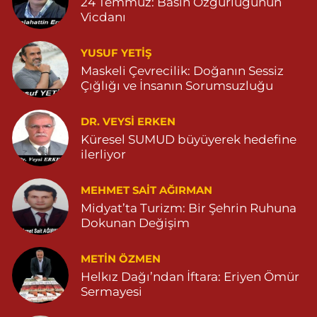
24 Temmuz: Basın Özgürlüğünün
04825112785
Vicdanı
0 (482) 511 27 85
Yol Tarifi Al
YUSUF YETİŞ
Ömerli Eczanesi
Maskeli Çevrecilik: Doğanın Sessiz
Çığlığı ve İnsanın Sorumsuzluğu
YENİ MAHALLE HASTANE CADDESİ 3086 SOKAK NO:7 2
04825413333
0 (482) 541 33 33
Yol Tarifi Al
DR. VEYSI ERKEN
Küresel SUMUD büyüyerek hedefine
ilerliyor
Büşra Eczanesi
BAHÇEBAŞI MAHALLESİ 1 MAYIS BULVARI NO:21 BAHÇEBAŞI
SAĞLIK OCAĞI YANI 04823812379
MEHMET SAIT AĞIRMAN
Midyat’ta Turizm: Bir Şehrin Ruhuna
0 (482) 381 23 79
Yol Tarifi Al
Dokunan Değişim
Yavuz Eczanesi
METIN ÖZMEN
MARDİN CADDE NO:20A 04825712234
Helkız Dağı’ndan İftara: Eriyen Ömür
0 (482) 571 22 34
Yol Tarifi Al
Sermayesi