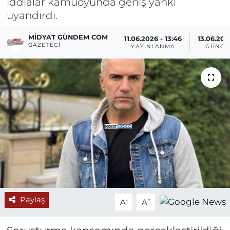
iddialar kamuoyunda geniş yankı
uyandırdı.
MIDYAT GÜNDEM COM
11.06.2026 - 13:46
13.06.202
GAZETECI
YAYINLANMA
GÜNCE
Paylaş
-
+
A
A