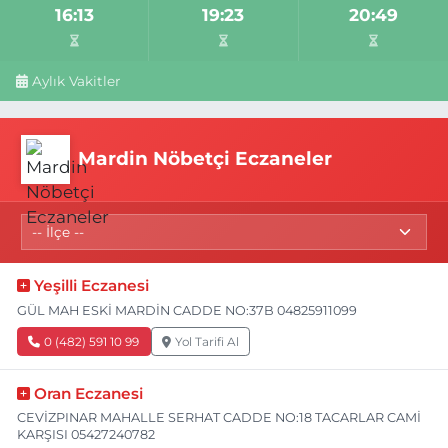
16:13
19:23
20:49
Aylık Vakitler
Mardin Nöbetçi Eczaneler
Yeşilli Eczanesi
GÜL MAH ESKİ MARDİN CADDE NO:37B 04825911099
0 (482) 591 10 99
Yol Tarifi Al
Oran Eczanesi
CEVİZPINAR MAHALLE SERHAT CADDE NO:18 TACARLAR CAMİ
KARŞISI 05427240782