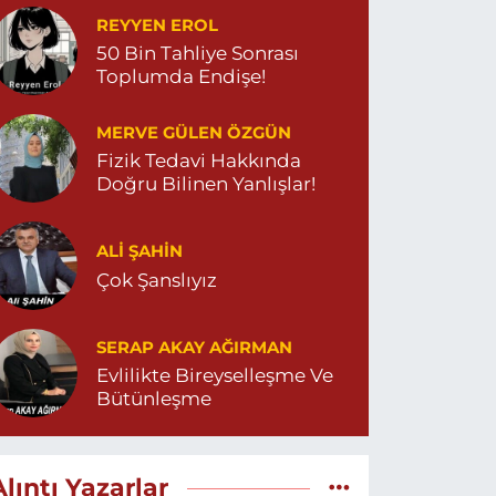
REYYEN EROL
50 Bin Tahliye Sonrası
Toplumda Endişe!
MERVE GÜLEN ÖZGÜN
Fizik Tedavi Hakkında
Doğru Bilinen Yanlışlar!
ALI ŞAHİN
Çok Şanslıyız
SERAP AKAY AĞIRMAN
Evlilikte Bireyselleşme Ve
Bütünleşme
Alıntı Yazarlar