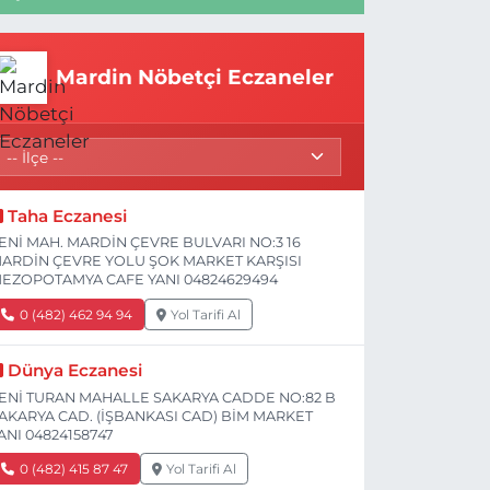
Mardin Nöbetçi Eczaneler
Taha Eczanesi
ENİ MAH. MARDİN ÇEVRE BULVARI NO:3 16
ARDİN ÇEVRE YOLU ŞOK MARKET KARŞISI
EZOPOTAMYA CAFE YANI 04824629494
0 (482) 462 94 94
Yol Tarifi Al
Dünya Eczanesi
ENİ TURAN MAHALLE SAKARYA CADDE NO:82 B
AKARYA CAD. (İŞBANKASI CAD) BİM MARKET
ANI 04824158747
0 (482) 415 87 47
Yol Tarifi Al