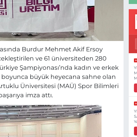
arasında Burdur Mehmet Akif Ersoy
ekleştirilen ve 61 üniversiteden 280
Türkiye Şampiyonası’nda kadın ve erkek
Y
M
ün boyunca büyük heyecana sahne olan
M
uklu Üniversitesi (MAÜ) Spor Bilimleri
başarıya imza attı.
Y
S
Y