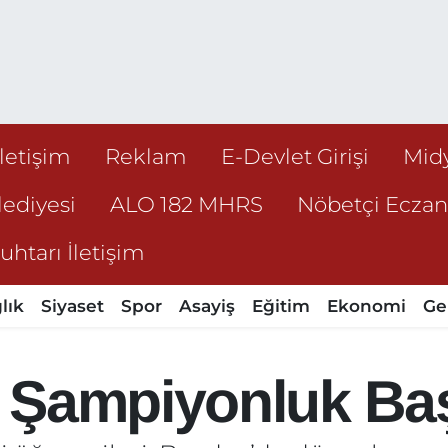
İletişim
Reklam
E-Devlet Girişi
Mid
ediyesi
ALO 182 MHRS
Nöbetçi Ecza
htarı İletişim
lık
Siyaset
Spor
Asayiş
Eğitim
Ekonomi
Ge
 Şampiyonluk Baş