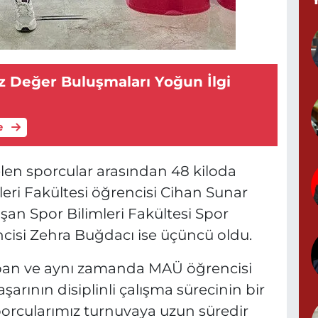
Z
d
z Değer Buluşmaları Yoğun İlgi
e
P
0
elen sporcular arasından 48 kiloda
ri Fakültesi öğrencisi Cihan Sunar
şan Spor Bilimleri Fakültesi Spor
Y
encisi Zehra Buğdacı ise üçüncü oldu.
pan ve aynı zamanda MAÜ öğrencisi
arının disiplinli çalışma sürecinin bir
G
orcularımız turnuvaya uzun süredir