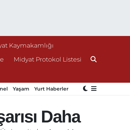
yat Kaymakamlığı
ne
Midyat Protokol Listesi
nel
Yaşam
Yurt Haberler
arısı Daha