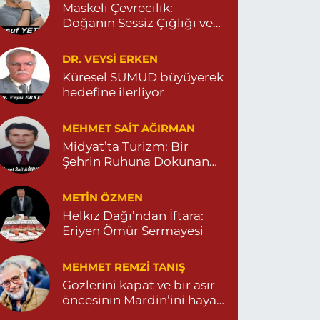
0 (482) 591 10 91
Yol Tarifi Al
Maskeli Çevrecilik:
Doğanın Sessiz Çığlığı ve
İnsanın Sorumsuzluğu
Turan Eczanesi
DR. VEYSI ERKEN
EPEBAŞI MAHALLE KISMETLİ CADDE NO:59D
AĞLIK OCAĞI YANI 04823813670
Küresel SUMUD büyüyerek
hedefine ilerliyor
0 (482) 381 36 70
Yol Tarifi Al
MEHMET SAIT AĞIRMAN
Midyat’ta Turizm: Bir
Şehrin Ruhuna Dokunan
Değişim
METIN ÖZMEN
Helkız Dağı’ndan İftara:
Eriyen Ömür Sermayesi
MEHMET REMZI TANIŞ
Gözlerini kapat ve bir asır
öncesinin Mardin’ini hayal
et…