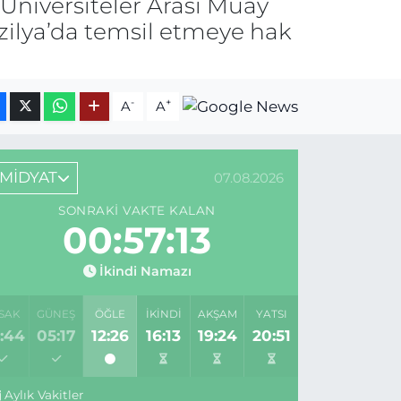
Üniversiteler Arası Muay
zilya’da temsil etmeye hak
-
+
A
A
MİDYAT
07.08.2026
SONRAKI VAKTE KALAN
00:57:13
İkindi Namazı
SAK
GÜNEŞ
ÖĞLE
İKINDI
AKŞAM
YATSI
:44
05:17
12:26
16:13
19:24
20:51
Aylık Vakitler