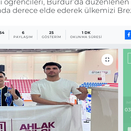
i öğrencileri, Burdur’da düzenlenen 
nda derece elde ederek ülkemizi Bre
:54
6
25
1 DK
PAYLAŞIM
GÖSTERIM
OKUNMA SÜRESI
İM
03