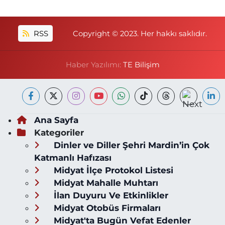
RSS
Copyright © 2023. Her hakkı saklıdır.
Haber Yazılımı:
TE Bilişim
Ana Sayfa
Kategoriler
Dinler ve Diller Şehri Mardin’in Çok
Katmanlı Hafızası
Midyat İlçe Protokol Listesi
Midyat Mahalle Muhtarı
İlan Duyuru Ve Etkinlikler
Midyat Otobüs Firmaları
Midyat'ta Bugün Vefat Edenler