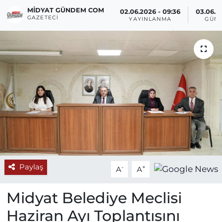
MIDYAT GÜNDEM COM
02.06.2026 - 09:36
03.06.2
GAZETECI
YAYINLANMA
GÜN
Paylaş
-
+
A
A
Midyat Belediye Meclisi
Haziran Ayı Toplantısını