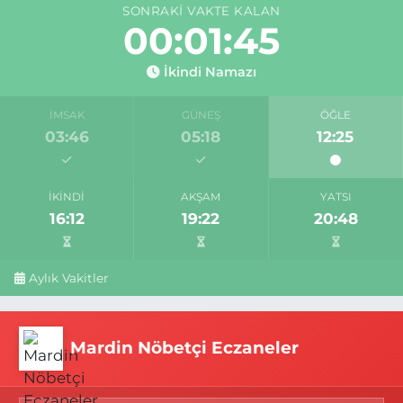
SONRAKI VAKTE KALAN
00:01:45
İkindi Namazı
İMSAK
GÜNEŞ
ÖĞLE
03:46
05:18
12:25
İKINDI
AKŞAM
YATSI
16:12
19:22
20:48
Aylık Vakitler
Mardin Nöbetçi Eczaneler