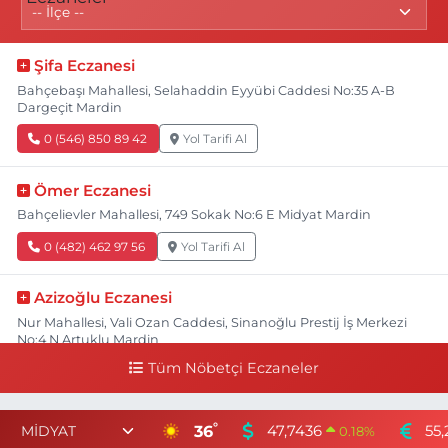
Şifa Eczanesi
Bahçebaşı Mahallesi, Selahaddin Eyyübi Caddesi No:35 A-B
Dargeçit Mardin
0 (546) 850 89 42
Yol Tarifi Al
Ömer Eczanesi
Bahçelievler Mahallesi, 749 Sokak No:6 E Midyat Mardin
0 (482) 462 97 56
Yol Tarifi Al
Azizoğlu Eczanesi
Nur Mahallesi, Vali Ozan Caddesi, Sinanoğlu Prestij İş Merkezi
No:4 N Artuklu Mardin
Tüm Nöbetçi Eczaneler
0 (482) 502 22 22
Yol Tarifi Al
Halk Eczanesi
°
36
47,7436
55,
0.18
%
Yenikent Mahallesi, Şehit Polis Memuru Nurettin Tekin Caddesi