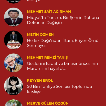
Özdemir Eczanesi
Yeni Mahalle, 3086.Sokak No:4 3 Ömerli Mardin
MEHMET SAIT AĞIRMAN
0 (482) 541 31 21
Yol Tarifi Al
Midyat’ta Turizm: Bir Şehrin Ruhuna
Dokunan Değişim
METIN ÖZMEN
Helkız Dağı’ndan İftara: Eriyen Ömür
Sermayesi
MEHMET REMZI TANIŞ
Gözlerini kapat ve bir asır öncesinin
Mardin’ini hayal et…
REYYEN EROL
50 Bin Tahliye Sonrası Toplumda
Endişe!
MERVE GÜLEN ÖZGÜN