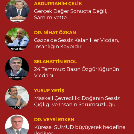
ABDURRAHIM ÇELİK
13 Mart Mahallesi, Şehit M.Remzi Yersel Caddesi No:3 E Artuklu
Mardin
Gerçek Değer Sonuçta Değil,
Samimiyette
0 (482) 213 11 71
Yol Tarifi Al
DR. NIHAT ÖZKAN
Serhat Eczanesi
Gazze'de Sessiz Kalan Her Vicdan,
Zeytinpınar Mahallesi, Roj Caddesi No:11 Derik Mardin
İnsanlığın Kaybıdır
0 (482) 251 30 06
Yol Tarifi Al
SELAHATTIN EROL
Çınarbaş Eczanesi
24 Temmuz: Basın Özgürlüğünün
Bahçebaşı Mahallesi, Hanse Hatun Caddesi No:120 C Yeşilli
Vicdanı
Mardin
0 (482) 591 10 15
Yol Tarifi Al
YUSUF YETİŞ
Maskeli Çevrecilik: Doğanın Sessiz
Şahin Eczanesi
Çığlığı ve İnsanın Sorumsuzluğu
Kaplan Mahallesi, Mardin Caddesi No:25 C Savur Mardin
DR. VEYSI ERKEN
0 (555) 151 49 05
Yol Tarifi Al
Küresel SUMUD büyüyerek hedefine
ilerliyor