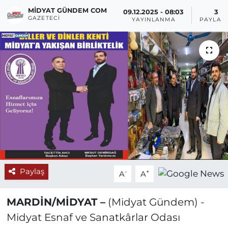
MIDYAT GÜNDEM COM
09.12.2025 - 08:03
3
GAZETECI
YAYINLANMA
PAYLAŞ
Paylaş
-
+
A
A
MARDİN/MİDYAT –
(Midyat Gündem) -
Midyat Esnaf ve Sanatkârlar Odası