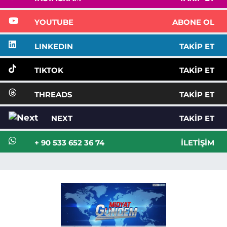
YOUTUBE
ABONE OL
LINKEDIN
TAKIP ET
TIKTOK
TAKIP ET
THREADS
TAKIP ET
NEXT
TAKIP ET
+ 90 533 652 36 74
İLETIŞIM