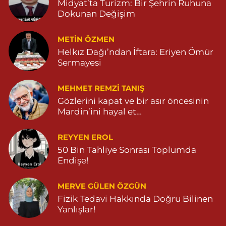
Midyat’ta Turizm: Bir Şehrin Ruhuna
Dokunan Değişim
METIN ÖZMEN
Helkız Dağı’ndan İftara: Eriyen Ömür
Sermayesi
MEHMET REMZI TANIŞ
Gözlerini kapat ve bir asır öncesinin
Mardin’ini hayal et…
REYYEN EROL
50 Bin Tahliye Sonrası Toplumda
Endişe!
MERVE GÜLEN ÖZGÜN
Fizik Tedavi Hakkında Doğru Bilinen
Yanlışlar!