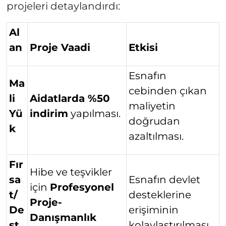
projeleri detaylandırdı:
Al
an
Proje Vaadi
Etkisi
Esnafın
Ma
cebinden çıkan
li
Aidatlarda %50
maliyetin
Yü
indirim
yapılması.
doğrudan
k
azaltılması.
Fır
Hibe ve teşvikler
sa
Esnafın devlet
için
Profesyonel
t/
desteklerine
Proje-
De
erişiminin
Danışmanlık
st
kolaylaştırılması.