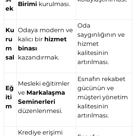
Birimi
kurulması.
ek
Oda
Ku
Odaya modern ve
saygınlığının ve
ru
kalıcı bir
hizmet
hizmet
m
binası
kalitesinin
sal
kazandırmak.
artırılması.
Esnafın rekabet
Mesleki eğitimler
Eğ
gücünün ve
ve
Markalaşma
iti
müşteri yönetim
Seminerleri
m
kalitesinin
düzenlenmesi.
artırılması.
Krediye erişimi