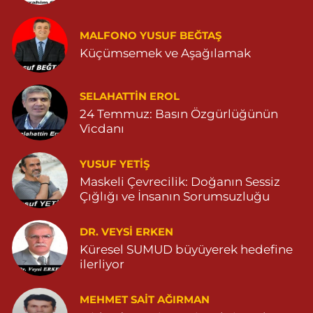
Huzur Eczanesi
MALFONO YUSUF BEĞTAŞ
GÜL MAHALLESİ VATAN CADDE NO:4A 04825912517
Küçümsemek ve Aşağılamak
0 (482) 591 25 17
Yol Tarifi Al
Dara Eczanesi
SELAHATTIN EROL
24 Temmuz: Basın Özgürlüğünün
NUR MAHALLESİ VALİ OZAN CADDESİ DIŞ KAPI NO:122G
DEVLET HASTANESİ KARŞISI (DİYARBAKIR YOLU CEPHESİ)
Vicdanı
04822125304
0 (482) 212 53 04
Yol Tarifi Al
YUSUF YETİŞ
Maskeli Çevrecilik: Doğanın Sessiz
Özdemir Eczanesi
Çığlığı ve İnsanın Sorumsuzluğu
YENİ MAHALLE 3086 SOKAK NO:4 3 04825413121
DR. VEYSI ERKEN
0 (482) 541 31 21
Yol Tarifi Al
Küresel SUMUD büyüyerek hedefine
ilerliyor
MEHMET SAIT AĞIRMAN