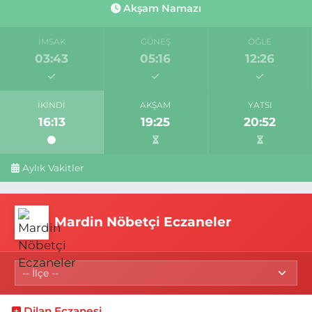
Akşam Namazı
İMSAK
GÜNEŞ
ÖĞLE
03:43
05:16
12:26
İKINDI
AKŞAM
YATSI
16:13
19:25
20:52
Aylık Vakitler
Mardin Nöbetçi Eczaneler
Dilan Eczanesi