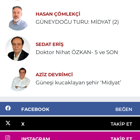
HASAN ÇÖMLEKÇİ
GÜNEYDOĞU TURU: MİDYAT (2)
SEDAT ERİŞ
Doktor Nihat ÖZKAN- 5 ve SON
AZIZ DEVRIMCI
Güneşi kucaklayan şehir ‘Midyat’
FACEBOOK
BEĞEN
X
TAKIP ET
INSTAGRAM
TAKIP ET