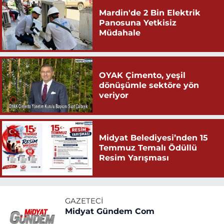
Mardin'de 2 Bin Elektrik
Panosuna Yetkisiz
Müdahale
OYAK Çimento, yeşil
dönüşümle sektöre yön
veriyor
Midyat Belediyesi’nden 15
Temmuz Temalı Ödüllü
Resim Yarışması
GAZETECI
Midyat Gündem Com