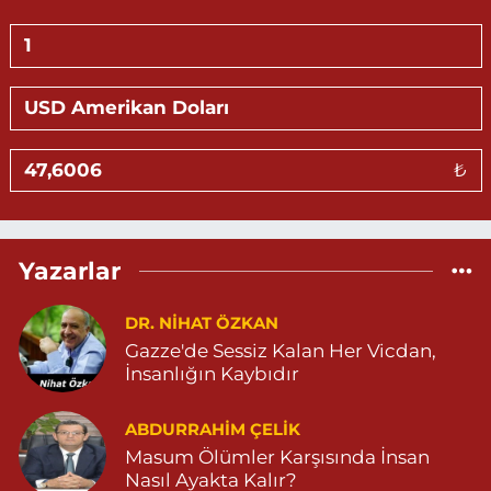
Hasan Eczanesi
KALE MAHALLE AMED 5 SOKAK NO:2 C 05303264612
0 (530) 326 46 12
Yol Tarifi Al
Gündüz Eczanesi
₺
BAHÇEBAŞI MAHALLESİ SELAHADDİN EYYÜBİ CADDE NO:39 B
04823812323
0 (482) 381 23 23
Yol Tarifi Al
Yazarlar
Aksoy Eczanesi
KAPLAN MAH. MARDİN CAD. NO:21 A 04825030197
DR. NIHAT ÖZKAN
Gazze'de Sessiz Kalan Her Vicdan,
0 (482) 503 01 97
Yol Tarifi Al
İnsanlığın Kaybıdır
Hayat Eczanesi
ABDURRAHIM ÇELİK
GÜNDOĞAN MAHALLESİ STAD CADDESİ NO:36 A 05380544155
Masum Ölümler Karşısında İnsan
0 (538) 054 41 55
Yol Tarifi Al
Nasıl Ayakta Kalır?