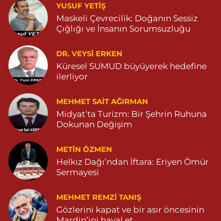
YUSUF YETİŞ
Ömerli Eczanesi
Maskeli Çevrecilik: Doğanın Sessiz
Çığlığı ve İnsanın Sorumsuzluğu
YENİ MAHALLE HASTANE CADDESİ 3086 SOKAK NO:7 2
04825413333
0 (482) 541 33 33
Yol Tarifi Al
DR. VEYSI ERKEN
Küresel SUMUD büyüyerek hedefine
ilerliyor
Büşra Eczanesi
BAHÇEBAŞI MAHALLESİ 1 MAYIS BULVARI NO:21 BAHÇEBAŞI
SAĞLIK OCAĞI YANI 04823812379
MEHMET SAIT AĞIRMAN
Midyat’ta Turizm: Bir Şehrin Ruhuna
0 (482) 381 23 79
Yol Tarifi Al
Dokunan Değişim
Yavuz Eczanesi
METIN ÖZMEN
MARDİN CADDE NO:20A 04825712234
Helkız Dağı’ndan İftara: Eriyen Ömür
0 (482) 571 22 34
Yol Tarifi Al
Sermayesi
MEHMET REMZI TANIŞ
Gözlerini kapat ve bir asır öncesinin
Mardin’ini hayal et…