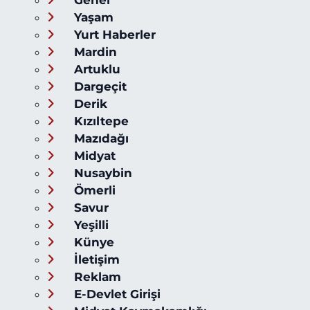
Yaşam
Yurt Haberler
Mardin
Artuklu
Dargeçit
Derik
Kızıltepe
Mazıdağı
Midyat
Nusaybin
Ömerli
Savur
Yeşilli
Künye
İletişim
Reklam
E-Devlet Girişi