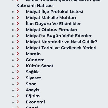
Katmanlı Hafızası
Midyat İlçe Protokol Listesi
Midyat Mahalle Muhtarı
İlan Duyuru Ve Etkinlikler
Midyat Otobüs Firmaları
Midyat'ta Bugün Vefat Edenler
Midyat Nerededir ve Nasıl Gidilir?
Midyat Tarihi ve Gezilecek Yerleri
Mardin
Gündem
Kültür-Sanat
Sağlık
Siyaset
Spor
Asayiş
Eğitim
Ekonomi
Genel