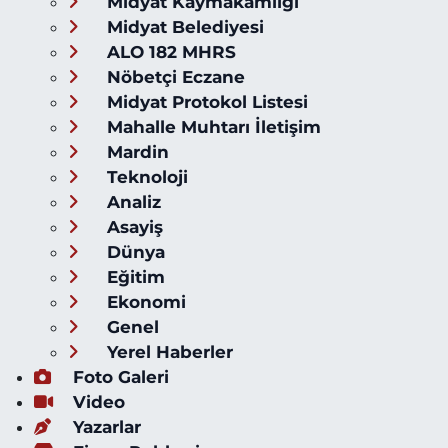
Midyat Kaymakamlığı
Midyat Belediyesi
ALO 182 MHRS
Nöbetçi Eczane
Midyat Protokol Listesi
Mahalle Muhtarı İletişim
Mardin
Teknoloji
Analiz
Asayiş
Dünya
Eğitim
Ekonomi
Genel
Yerel Haberler
Foto Galeri
Video
Yazarlar