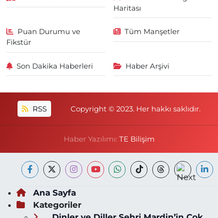
Haritası
Puan Durumu ve
Tüm Manşetler
Fikstür
Son Dakika Haberleri
Haber Arşivi
RSS
Copyright © 2023. Her hakkı saklıdır.
Haber Yazılımı:
TE Bilişim
Ana Sayfa
Kategoriler
Dinler ve Diller Şehri Mardin’in Çok