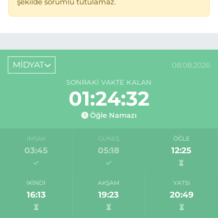
şekilde sorumlu tutulamaz.
MİDYAT
08.08.2026
SONRAKI VAKTE KALAN
01:24:32
Öğle Namazı
İMSAK
GÜNEŞ
ÖĞLE
03:45
05:18
12:25
İKINDI
AKŞAM
YATSI
16:13
19:23
20:49