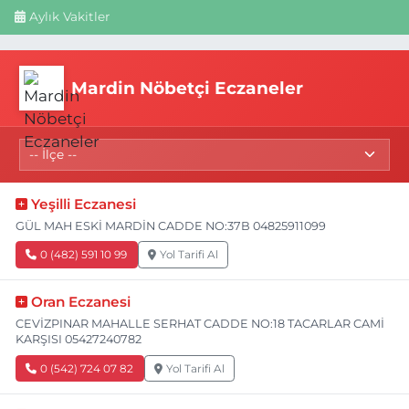
Aylık Vakitler
Mardin Nöbetçi Eczaneler
Yeşilli Eczanesi
GÜL MAH ESKİ MARDİN CADDE NO:37B 04825911099
0 (482) 591 10 99
Yol Tarifi Al
Oran Eczanesi
CEVİZPINAR MAHALLE SERHAT CADDE NO:18 TACARLAR CAMİ
KARŞISI 05427240782
0 (542) 724 07 82
Yol Tarifi Al