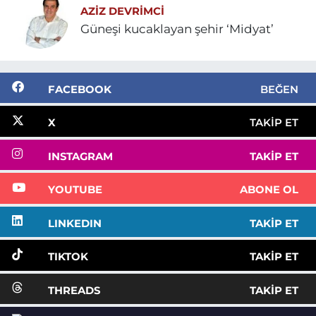
AZIZ DEVRIMCI
Güneşi kucaklayan şehir ‘Midyat’
FACEBOOK
BEĞEN
X
TAKIP ET
INSTAGRAM
TAKIP ET
YOUTUBE
ABONE OL
LINKEDIN
TAKIP ET
TIKTOK
TAKIP ET
THREADS
TAKIP ET