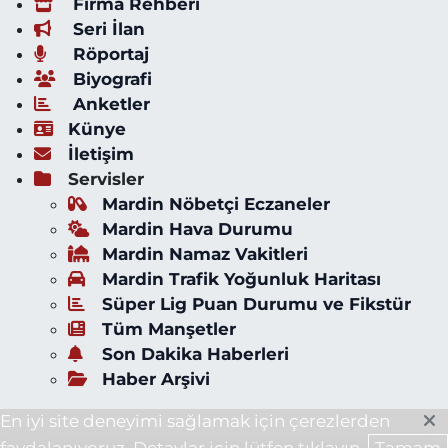
Firma Rehberi
Seri İlan
Röportaj
Biyografi
Anketler
Künye
İletişim
Servisler
Mardin Nöbetçi Eczaneler
Mardin Hava Durumu
Mardin Namaz Vakitleri
Mardin Trafik Yoğunluk Haritası
Süper Lig Puan Durumu ve Fikstür
Tüm Manşetler
Son Dakika Haberleri
Haber Arşivi
En iyi site deneyimi sağlamak için çerezlerden
faydalanıyoruz. Detaylar için lütfen tıklayın.
Tamam