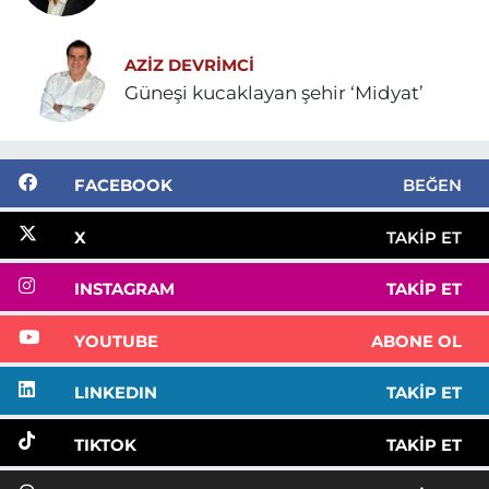
AZIZ DEVRIMCI
Güneşi kucaklayan şehir ‘Midyat’
FACEBOOK
BEĞEN
X
TAKIP ET
INSTAGRAM
TAKIP ET
YOUTUBE
ABONE OL
LINKEDIN
TAKIP ET
TIKTOK
TAKIP ET