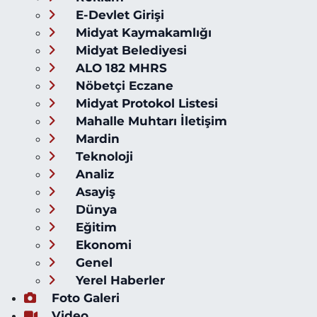
E-Devlet Girişi
Midyat Kaymakamlığı
Midyat Belediyesi
ALO 182 MHRS
Nöbetçi Eczane
Midyat Protokol Listesi
Mahalle Muhtarı İletişim
Mardin
Teknoloji
Analiz
Asayiş
Dünya
Eğitim
Ekonomi
Genel
Yerel Haberler
Foto Galeri
Video