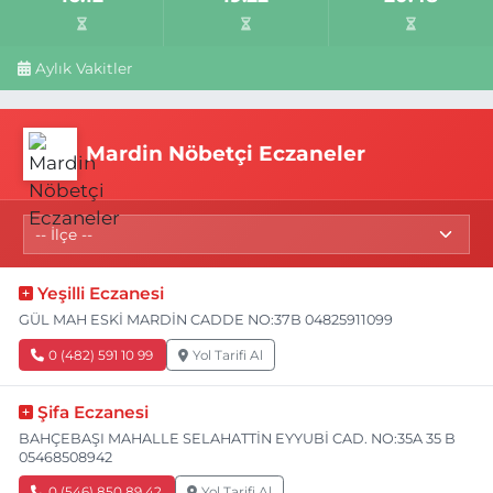
Aylık Vakitler
Mardin Nöbetçi Eczaneler
Yeşilli Eczanesi
GÜL MAH ESKİ MARDİN CADDE NO:37B 04825911099
0 (482) 591 10 99
Yol Tarifi Al
Şifa Eczanesi
BAHÇEBAŞI MAHALLE SELAHATTİN EYYUBİ CAD. NO:35A 35 B
05468508942
0 (546) 850 89 42
Yol Tarifi Al