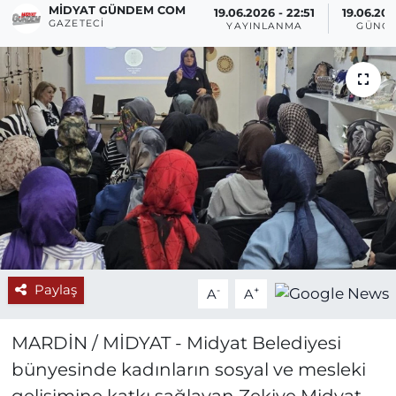
MIDYAT GÜNDEM COM
19.06.2026 - 22:51
19.06.202
GAZETECI
YAYINLANMA
GÜNCE
Paylaş
-
+
A
A
MARDİN / MİDYAT - Midyat Belediyesi
bünyesinde kadınların sosyal ve mesleki