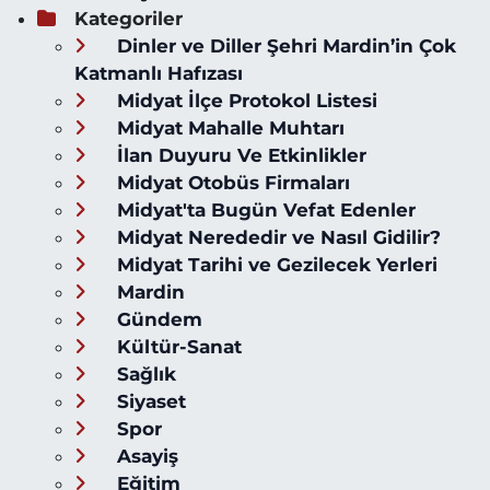
Kategoriler
Dinler ve Diller Şehri Mardin’in Çok
Katmanlı Hafızası
Midyat İlçe Protokol Listesi
Midyat Mahalle Muhtarı
İlan Duyuru Ve Etkinlikler
Midyat Otobüs Firmaları
Midyat'ta Bugün Vefat Edenler
Midyat Nerededir ve Nasıl Gidilir?
Midyat Tarihi ve Gezilecek Yerleri
Mardin
Gündem
Kültür-Sanat
Sağlık
Siyaset
Spor
Asayiş
Eğitim