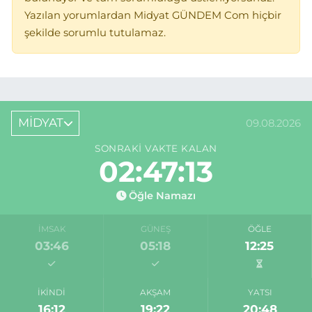
Yazılan yorumlardan Midyat GÜNDEM Com hiçbir
şekilde sorumlu tutulamaz.
MİDYAT
09.08.2026
SONRAKI VAKTE KALAN
02:47:13
Öğle Namazı
İMSAK
GÜNEŞ
ÖĞLE
03:46
05:18
12:25
İKINDI
AKŞAM
YATSI
16:12
19:22
20:48