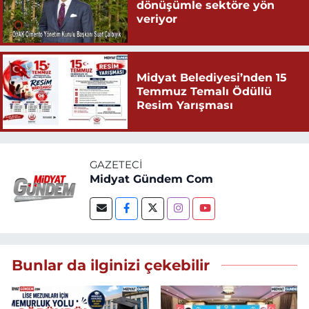
dönüşümle sektöre yön
veriyor
Midyat Belediyesi’nden 15
Temmuz Temalı Ödüllü
Resim Yarışması
GAZETECI
Midyat Gündem Com
Bunlar da ilginizi çekebilir