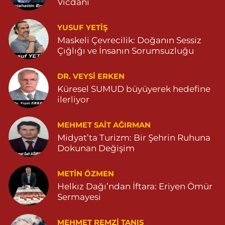
Vicdanı
Serhat Eczanesi
ZEYTİNPINAR MAH.ROJ CAD. DEVLET HASTANESİ KARŞISI NO:11
YUSUF YETİŞ
04822513006
Maskeli Çevrecilik: Doğanın Sessiz
0 (482) 251 30 06
Yol Tarifi Al
Çığlığı ve İnsanın Sorumsuzluğu
Çınarbaş Eczanesi
DR. VEYSI ERKEN
BAHÇEBAŞI MAHALLESİ HANSEHATUN CADDE NO:120 C
Küresel SUMUD büyüyerek hedefine
04825911015
ilerliyor
0 (482) 591 10 15
Yol Tarifi Al
MEHMET SAIT AĞIRMAN
Midyat’ta Turizm: Bir Şehrin Ruhuna
Şahin Eczanesi
Dokunan Değişim
KAPLAN MAHALLESİ MARDİN CADDESİ NO:25 C 05551514905
0 (555) 151 49 05
Yol Tarifi Al
METIN ÖZMEN
Helkız Dağı’ndan İftara: Eriyen Ömür
Özdemir Eczanesi
Sermayesi
YENİ MAHALLE 3086 SOKAK NO:4 3 04825413121
0 (482) 541 31 21
Yol Tarifi Al
MEHMET REMZI TANIŞ