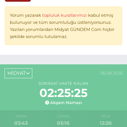
Yorum yazarak
topluluk kurallarımızı
kabul etmiş
bulunuyor ve tüm sorumluluğu üstleniyorsunuz.
Yazılan yorumlardan Midyat GÜNDEM Com hiçbir
şekilde sorumlu tutulamaz.
MİDYAT
06.08.2026
SONRAKI VAKTE KALAN
02:25:25
Akşam Namazı
İMSAK
GÜNEŞ
ÖĞLE
03:43
05:16
12:26