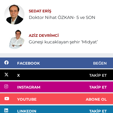
SEDAT ERİŞ
Doktor Nihat ÖZKAN- 5 ve SON
AZIZ DEVRIMCI
Güneşi kucaklayan şehir ‘Midyat’
FACEBOOK
BEĞEN
X
TAKIP ET
INSTAGRAM
TAKIP ET
YOUTUBE
ABONE OL
LINKEDIN
TAKIP ET