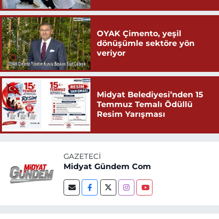
OYAK Çimento, yeşil
dönüşümle sektöre yön
veriyor
Midyat Belediyesi’nden 15
Temmuz Temalı Ödüllü
Resim Yarışması
GAZETECI
Midyat Gündem Com