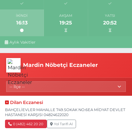
İKINDI
AKŞAM
YATSI
16:13
19:25
20:52
Aylık Vakitler
Mardin Nöbetçi Eczaneler
Dilan Eczanesi
BAHÇELİEVLER MAHALLE 749.SOKAK NO:6EA MİDYAT DEVLET
HASTANESİ KARŞISI 04824622020
0 (482) 462 20 20
Yol Tarifi Al