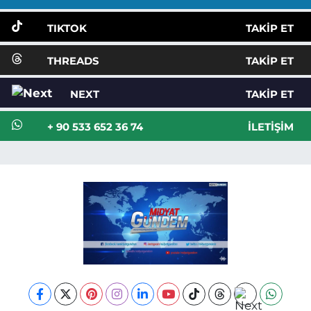
TIKTOK
TAKIP ET
THREADS
TAKIP ET
NEXT
TAKIP ET
+ 90 533 652 36 74
İLETIŞIM