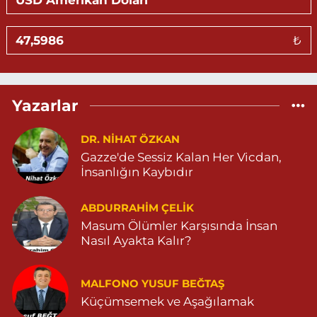
Gündüz Eczanesi
₺
BAHÇEBAŞI MAHALLESİ SELAHADDİN EYYÜBİ CADDE NO:39 B
04823812323
0 (482) 381 23 23
Yol Tarifi Al
Yazarlar
Aksoy Eczanesi
KAPLAN MAH. MARDİN CAD. NO:21 A 04825030197
DR. NIHAT ÖZKAN
Gazze'de Sessiz Kalan Her Vicdan,
0 (482) 503 01 97
Yol Tarifi Al
İnsanlığın Kaybıdır
Hayat Eczanesi
ABDURRAHIM ÇELİK
GÜNDOĞAN MAHALLESİ STAD CADDESİ NO:36 A 05380544155
Masum Ölümler Karşısında İnsan
0 (538) 054 41 55
Yol Tarifi Al
Nasıl Ayakta Kalır?
Huzur Eczanesi
MALFONO YUSUF BEĞTAŞ
GÜL MAHALLESİ VATAN CADDE NO:4A 04825912517
Küçümsemek ve Aşağılamak
0 (482) 591 25 17
Yol Tarifi Al