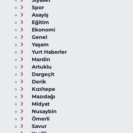
Spor
Asayiş
Eğitim
Ekonomi
Genel
Yaşam
Yurt Haberler
Mardin
Artuklu
Dargeçit
Derik
Kızıltepe
Mazıdağı
Midyat
Nusaybin
Ömerli
Savur