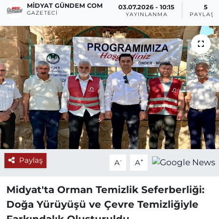
MIDYAT GÜNDEM COM
03.07.2026 - 10:15
5
GAZETECI
YAYINLANMA
PAYLAŞI
Paylaş
-
+
A
A
Midyat'ta Orman Temizlik Seferberliği:
Doğa Yürüyüşü ve Çevre Temizliğiyle