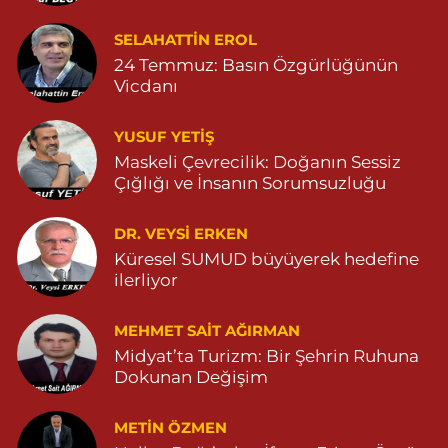
Dara Eczanesi
SELAHATTIN EROL
24 Temmuz: Basın Özgürlüğünün
NUR MAHALLESİ VALİ OZAN CADDESİ DIŞ KAPI NO:122G
DEVLET HASTANESİ KARŞISI (DİYARBAKIR YOLU CEPHESİ)
Vicdanı
04822125304
0 (482) 212 53 04
Yol Tarifi Al
YUSUF YETİŞ
Maskeli Çevrecilik: Doğanın Sessiz
Özdemir Eczanesi
Çığlığı ve İnsanın Sorumsuzluğu
YENİ MAHALLE 3086 SOKAK NO:4 3 04825413121
DR. VEYSI ERKEN
0 (482) 541 31 21
Yol Tarifi Al
Küresel SUMUD büyüyerek hedefine
ilerliyor
MEHMET SAIT AĞIRMAN
Midyat’ta Turizm: Bir Şehrin Ruhuna
Dokunan Değişim
METIN ÖZMEN