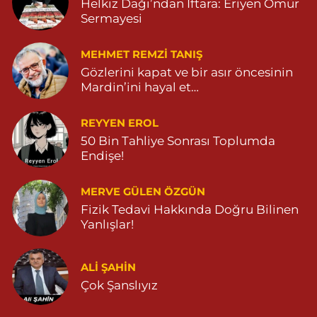
Helkız Dağı’ndan İftara: Eriyen Ömür
Sermayesi
MEHMET REMZI TANIŞ
Gözlerini kapat ve bir asır öncesinin
Mardin’ini hayal et…
REYYEN EROL
50 Bin Tahliye Sonrası Toplumda
Endişe!
MERVE GÜLEN ÖZGÜN
Fizik Tedavi Hakkında Doğru Bilinen
Yanlışlar!
ALI ŞAHİN
Çok Şanslıyız