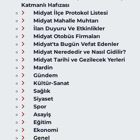
Katmanlı Hafızası
Midyat İlçe Protokol Listesi
Midyat Mahalle Muhtarı
İlan Duyuru Ve Etkinlikler
Midyat Otobüs Firmaları
Midyat'ta Bugün Vefat Edenler
Midyat Nerededir ve Nasıl Gidilir?
Midyat Tarihi ve Gezilecek Yerleri
Mardin
Gündem
Kültür-Sanat
Sağlık
Siyaset
Spor
Asayiş
Eğitim
Ekonomi
Genel