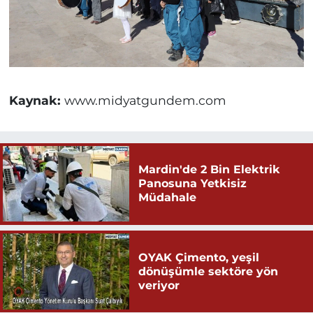
Kaynak:
www.midyatgundem.com
Mardin'de 2 Bin Elektrik
Panosuna Yetkisiz
Müdahale
OYAK Çimento, yeşil
dönüşümle sektöre yön
veriyor