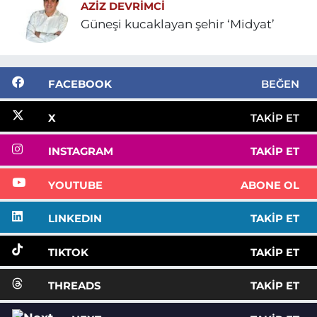
AZIZ DEVRIMCI
Güneşi kucaklayan şehir ‘Midyat’
FACEBOOK
BEĞEN
X
TAKIP ET
INSTAGRAM
TAKIP ET
YOUTUBE
ABONE OL
LINKEDIN
TAKIP ET
TIKTOK
TAKIP ET
THREADS
TAKIP ET