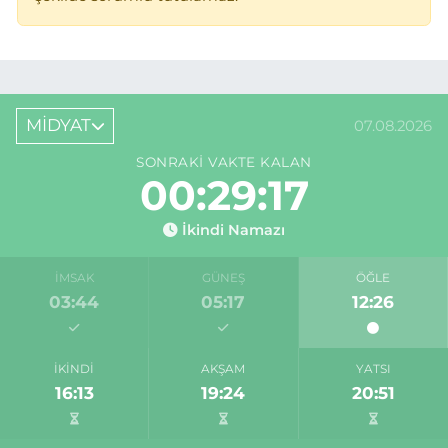
MİDYAT
07.08.2026
SONRAKI VAKTE KALAN
00:29:17
İkindi Namazı
İMSAK
GÜNEŞ
ÖĞLE
03:44
05:17
12:26
İKINDI
AKŞAM
YATSI
16:13
19:24
20:51