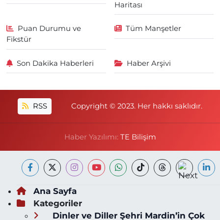
Haritası
Puan Durumu ve
Tüm Manşetler
Fikstür
Son Dakika Haberleri
Haber Arşivi
RSS
Copyright © 2023. Her hakkı saklıdır.
Haber Yazılımı:
TE Bilişim
Ana Sayfa
Kategoriler
Dinler ve Diller Şehri Mardin’in Çok