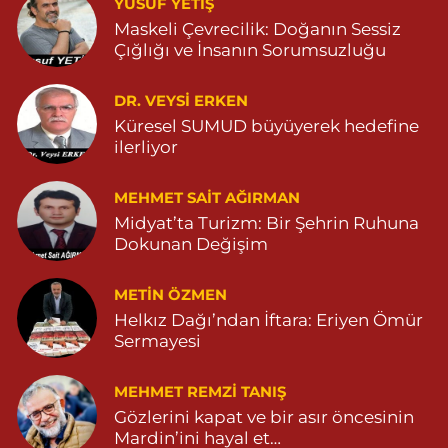
0 (482) 381 36 70
Yol Tarifi Al
YUSUF YETİŞ
Maskeli Çevrecilik: Doğanın Sessiz
Çığlığı ve İnsanın Sorumsuzluğu
DR. VEYSI ERKEN
Küresel SUMUD büyüyerek hedefine
ilerliyor
MEHMET SAIT AĞIRMAN
Midyat’ta Turizm: Bir Şehrin Ruhuna
Dokunan Değişim
METIN ÖZMEN
Helkız Dağı’ndan İftara: Eriyen Ömür
Sermayesi
MEHMET REMZI TANIŞ
Gözlerini kapat ve bir asır öncesinin
Mardin’ini hayal et…