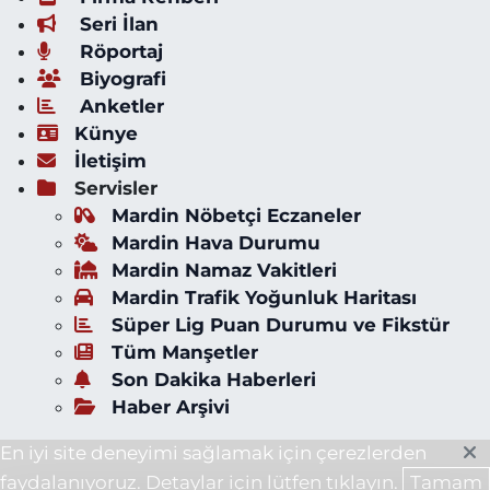
Seri İlan
Röportaj
Biyografi
Anketler
Künye
İletişim
Servisler
Mardin Nöbetçi Eczaneler
Mardin Hava Durumu
Mardin Namaz Vakitleri
Mardin Trafik Yoğunluk Haritası
Süper Lig Puan Durumu ve Fikstür
Tüm Manşetler
Son Dakika Haberleri
Haber Arşivi
En iyi site deneyimi sağlamak için çerezlerden
faydalanıyoruz. Detaylar için lütfen tıklayın.
Tamam