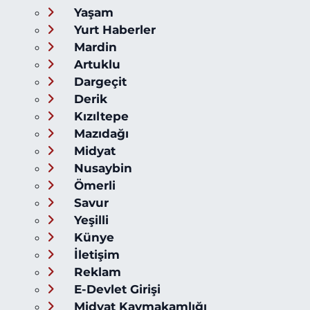
Yaşam
Yurt Haberler
Mardin
Artuklu
Dargeçit
Derik
Kızıltepe
Mazıdağı
Midyat
Nusaybin
Ömerli
Savur
Yeşilli
Künye
İletişim
Reklam
E-Devlet Girişi
Midyat Kaymakamlığı