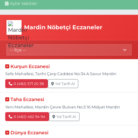
Aylık Vakitler
Mardin Nöbetçi Eczaneler
Kurşun Eczanesi
Sefa Mahallesi, Tarihi Çarşı Caddesi No:34 A Savur Mardin
0 (482) 571 20 38
Yol Tarifi Al
Taha Eczanesi
Yeni Mahallesi, Mardin Çevre Bulvarı No:3 16 Midyat Mardin
0 (482) 462 94 94
Yol Tarifi Al
Dünya Eczanesi