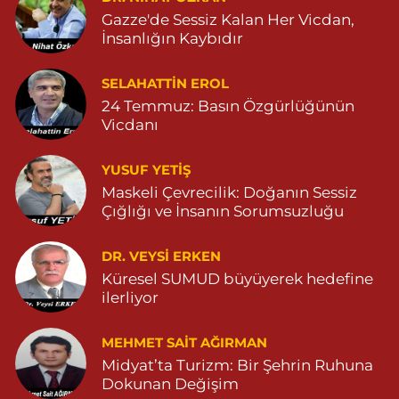
04824151501
Gazze'de Sessiz Kalan Her Vicdan,
0 (482) 415 15 01
Yol Tarifi Al
İnsanlığın Kaybıdır
Demhat Eczanesi
SELAHATTIN EROL
POYRAZ MAHALLE MARDİN-DİYARBAKIR CADDE NO:94B
24 Temmuz: Basın Özgürlüğünün
04825112785
Vicdanı
0 (482) 511 27 85
Yol Tarifi Al
YUSUF YETİŞ
Ömerli Eczanesi
Maskeli Çevrecilik: Doğanın Sessiz
Çığlığı ve İnsanın Sorumsuzluğu
YENİ MAHALLE HASTANE CADDESİ 3086 SOKAK NO:7 2
04825413333
0 (482) 541 33 33
Yol Tarifi Al
DR. VEYSI ERKEN
Küresel SUMUD büyüyerek hedefine
ilerliyor
Büşra Eczanesi
BAHÇEBAŞI MAHALLESİ 1 MAYIS BULVARI NO:21 BAHÇEBAŞI
SAĞLIK OCAĞI YANI 04823812379
MEHMET SAIT AĞIRMAN
Midyat’ta Turizm: Bir Şehrin Ruhuna
0 (482) 381 23 79
Yol Tarifi Al
Dokunan Değişim