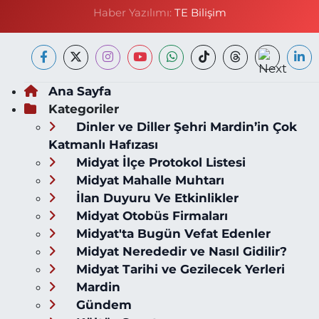
Haber Yazılımı:
TE Bilişim
Ana Sayfa
Kategoriler
Dinler ve Diller Şehri Mardin’in Çok
Katmanlı Hafızası
Midyat İlçe Protokol Listesi
Midyat Mahalle Muhtarı
İlan Duyuru Ve Etkinlikler
Midyat Otobüs Firmaları
Midyat'ta Bugün Vefat Edenler
Midyat Nerededir ve Nasıl Gidilir?
Midyat Tarihi ve Gezilecek Yerleri
Mardin
Gündem