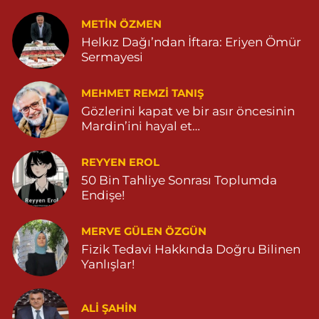
Yavuz Eczanesi
METIN ÖZMEN
MARDİN CADDE NO:20A 04825712234
Helkız Dağı’ndan İftara: Eriyen Ömür
0 (482) 571 22 34
Yol Tarifi Al
Sermayesi
MEHMET REMZI TANIŞ
Gözlerini kapat ve bir asır öncesinin
Mardin’ini hayal et…
REYYEN EROL
50 Bin Tahliye Sonrası Toplumda
Endişe!
MERVE GÜLEN ÖZGÜN
Fizik Tedavi Hakkında Doğru Bilinen
Yanlışlar!
ALI ŞAHİN