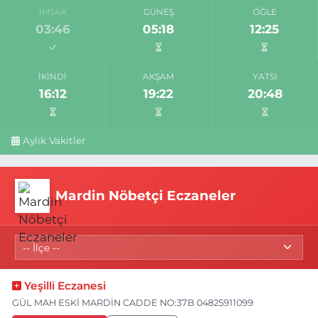
İMSAK
GÜNEŞ
ÖĞLE
03:46
05:18
12:25
İKINDI
AKŞAM
YATSI
16:12
19:22
20:48
Aylık Vakitler
Mardin Nöbetçi Eczaneler
Yeşilli Eczanesi
GÜL MAH ESKİ MARDİN CADDE NO:37B 04825911099