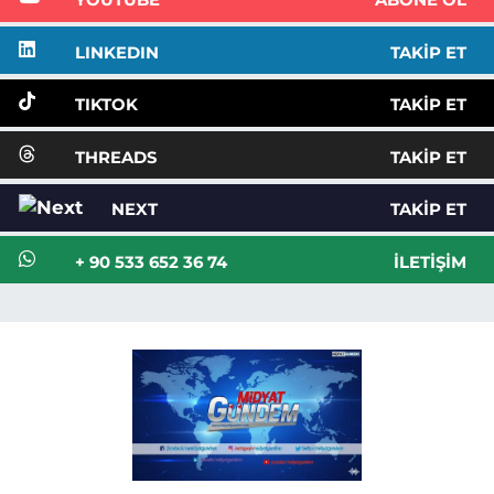
YOUTUBE
ABONE OL
LINKEDIN
TAKIP ET
TIKTOK
TAKIP ET
THREADS
TAKIP ET
NEXT
TAKIP ET
+ 90 533 652 36 74
İLETIŞIM