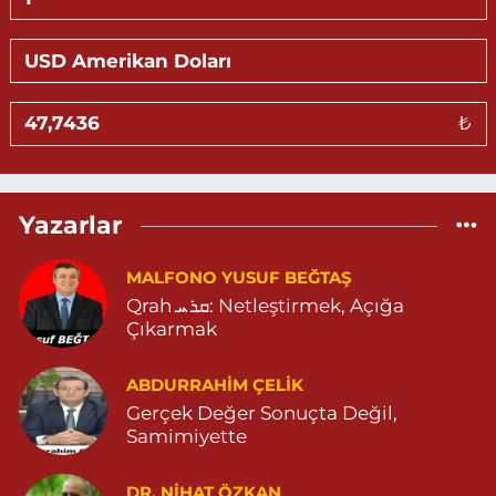
Zekim Eczanesi
NUR MAHALLE VALİOZAN CADDE PRESTİJ İŞ MERKEZİ NO:4 G
MARDİN DEVLET HASTANESİ KARŞISI PRESTİJ İŞ MERKEZİ
ARTUKLU MARDİN 04822122576
0 (482) 212 25 76
Yol Tarifi Al
₺
Eylül Eczanesi
TEPEBAŞI MAHALLE 655 SOKAK NO:35 D MİGROS (ESKİ
CAREFOURSA ) ARKASI ZERGAN ASM KARŞISI MEHMET SİNCAR
Yazarlar
PARKI YANI ZERGAN AİLE HEKİMLİĞİ KARŞISI 04823121313
0 (482) 312 13 13
Yol Tarifi Al
MALFONO YUSUF BEĞTAŞ
Qrah ܩܪܚ: Netleştirmek, Açığa
Tema Eczanesi
Çıkarmak
ATATÜRK MAHALLESİ NUSAYBİN CADDE NO:1 E NUSAYBİN CD.
ÖZEL İPEKYOLU HASTANESİ YANI 04823122920
ABDURRAHIM ÇELİK
0 (482) 312 29 20
Yol Tarifi Al
Gerçek Değer Sonuçta Değil,
Samimiyette
Menal Eczanesi
SELAHADDİN EYYUBİ MAHALLE LOZAN CADDE NO:7 B
DR. NIHAT ÖZKAN