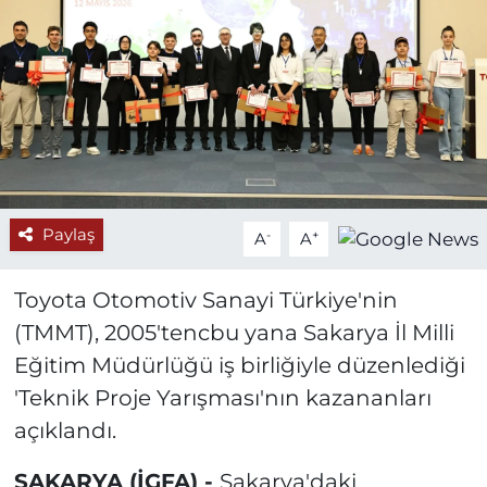
Paylaş
-
+
A
A
Toyota Otomotiv Sanayi Türkiye'nin
(TMMT), 2005'tencbu yana Sakarya İl Milli
Eğitim Müdürlüğü iş birliğiyle düzenlediği
'Teknik Proje Yarışması'nın kazananları
açıklandı.
SAKARYA (İGFA) -
Sakarya'daki