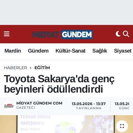
Mardin
Gündem
Kültür-Sanat
Sağlık
Siyaset
HABERLER
EĞITIM
Toyota Sakarya'da genç
beyinleri ödüllendirdi
MIDYAT GÜNDEM COM
13.05.2026 - 13:37
13.05.202
GAZETECI
YAYINLANMA
GÜNCE