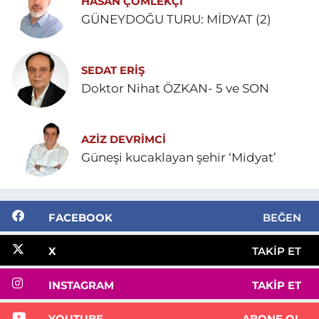
HASAN ÇÖMLEKÇİ
GÜNEYDOĞU TURU: MİDYAT (2)
SEDAT ERİŞ
Doktor Nihat ÖZKAN- 5 ve SON
AZIZ DEVRIMCI
Güneşi kucaklayan şehir ‘Midyat’
FACEBOOK
BEĞEN
X
TAKIP ET
INSTAGRAM
TAKIP ET