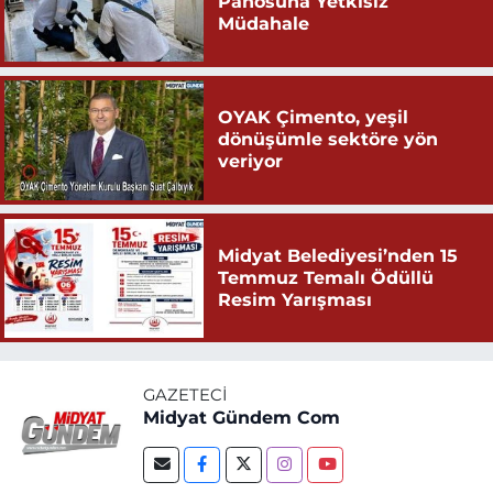
Panosuna Yetkisiz
Müdahale
OYAK Çimento, yeşil
dönüşümle sektöre yön
veriyor
Midyat Belediyesi’nden 15
Temmuz Temalı Ödüllü
Resim Yarışması
GAZETECI
Midyat Gündem Com