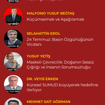
Eymen Eczanesi
POYRAZ MAHALLE MEVLANA SOKAK NO:5A 05343032144
MALFONO YUSUF BEĞTAŞ
Küçümsemek ve Aşağılamak
0 (534) 303 21 44
Yol Tarifi Al
Yeni Eczanesi
SELAHATTIN EROL
YENİ MAHALLE 3086 SOKAK NO:2 4 04825413156
24 Temmuz: Basın Özgürlüğünün
Vicdanı
0 (482) 541 31 56
Yol Tarifi Al
YUSUF YETİŞ
İlknur Eczanesi
Maskeli Çevrecilik: Doğanın Sessiz
GÜL MAH. VATAN CAD. NO:2A 04825911091
Çığlığı ve İnsanın Sorumsuzluğu
0 (482) 591 10 91
Yol Tarifi Al
DR. VEYSI ERKEN
Turan Eczanesi
Küresel SUMUD büyüyerek hedefine
TEPEBAŞI MAHALLE KISMETLİ CADDE NO:59D SAĞLIK OCAĞI
ilerliyor
YANI 04823813670
0 (482) 381 36 70
Yol Tarifi Al
MEHMET SAIT AĞIRMAN