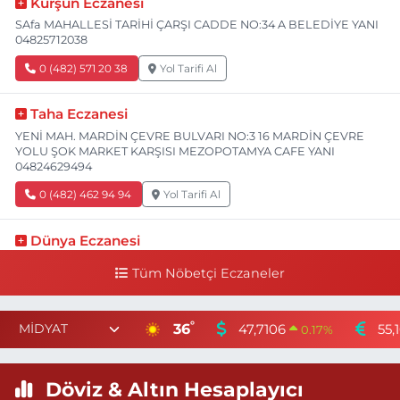
Kurşun Eczanesi
SAfa MAHALLESİ TARİHİ ÇARŞI CADDE NO:34 A BELEDİYE YANI
04825712038
0 (482) 571 20 38
Yol Tarifi Al
Taha Eczanesi
YENİ MAH. MARDİN ÇEVRE BULVARI NO:3 16 MARDİN ÇEVRE
YOLU ŞOK MARKET KARŞISI MEZOPOTAMYA CAFE YANI
04824629494
0 (482) 462 94 94
Yol Tarifi Al
Dünya Eczanesi
YENİ TURAN MAHALLE SAKARYA CADDE NO:82 B SAKARYA
Tüm Nöbetçi Eczaneler
CAD. (İŞBANKASI CAD) BİM MARKET YANI 04824158747
0 (482) 415 87 47
Yol Tarifi Al
°
36
47,7106
55,
0.17
%
Tamtamış Eczanesi
NUR MAHALLE 5. SOKAK NO:1 E MARDİN DEVLET HASTANESİ
Döviz & Altın Hesaplayıcı
YANI D.BAKIR YOLU ÜZERİ ŞEYHAN ET LOKNATASI YANI İLÇE