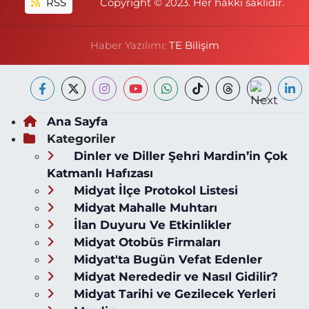
RSS
Copyright © 2023. Her hakkı saklıdır.
Haber Yazılımı:
TE Bilişim
Ana Sayfa
Kategoriler
Dinler ve Diller Şehri Mardin’in Çok
Katmanlı Hafızası
Midyat İlçe Protokol Listesi
Midyat Mahalle Muhtarı
İlan Duyuru Ve Etkinlikler
Midyat Otobüs Firmaları
Midyat'ta Bugün Vefat Edenler
Midyat Nerededir ve Nasıl Gidilir?
Midyat Tarihi ve Gezilecek Yerleri