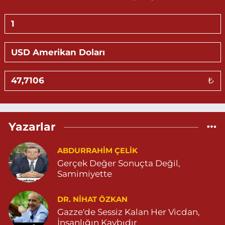
DOLMUŞ DURAĞI YANI 04825022247
0 (482) 502 22 47
Yol Tarifi Al
Göktürk Eczanesi
ÖZEL CİHANPOL HASTANESİ YANI YENİKENT MAHALLESİ 20.
CADDE NO:4 B. ÖZEL CİHANPOL HASTANESİ YANI-YENİKENT
MAHALLESİ 04825026482
₺
0 (482) 502 64 82
Yol Tarifi Al
Sevlim Eczanesi
Yazarlar
YENİ MAHALLE 514 SOKAK NO:36 ÇEÇEN MEZARLIĞININ 300
METRE ARKASI YENİ MAHALLE ASM KARŞISI 04823130747
ABDURRAHIM ÇELİK
0 (482) 313 07 47
Yol Tarifi Al
Gerçek Değer Sonuçta Değil,
Samimiyette
Sarohan Eczanesi
ZEYTNPINAR MAHALLESİ ROJ CADDESİ NO:30 A derik devlet
hastanesi karşısı 05425113484
DR. NIHAT ÖZKAN
Gazze'de Sessiz Kalan Her Vicdan,
0 (542) 511 34 84
Yol Tarifi Al
İnsanlığın Kaybıdır