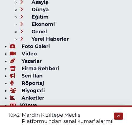
Asayiş
Dünya
Eğitim
Ekonomi
Genel
Yerel Haberler
Foto Galeri
Video
Yazarlar
Firma Rehberi
Seri İlan
Röportaj
Biyografi
Anketler
Künye
İletişim
Mardin Kızıltepe Meclis
10:42
Servisler
Platformu'ndan 'sanal kumar' alarmı!
Mardin Nöbetçi Eczaneler