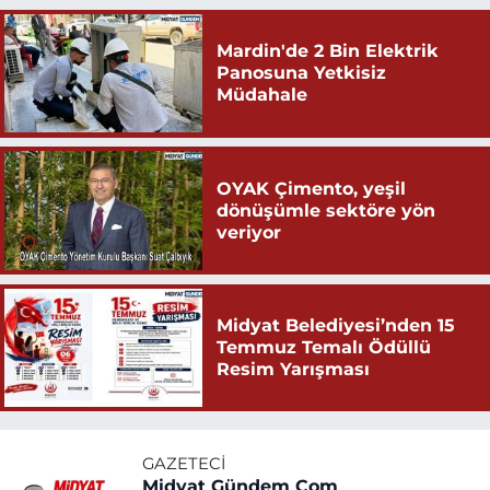
Mardin'de 2 Bin Elektrik
Panosuna Yetkisiz
Müdahale
OYAK Çimento, yeşil
dönüşümle sektöre yön
veriyor
Midyat Belediyesi’nden 15
Temmuz Temalı Ödüllü
Resim Yarışması
GAZETECI
Midyat Gündem Com