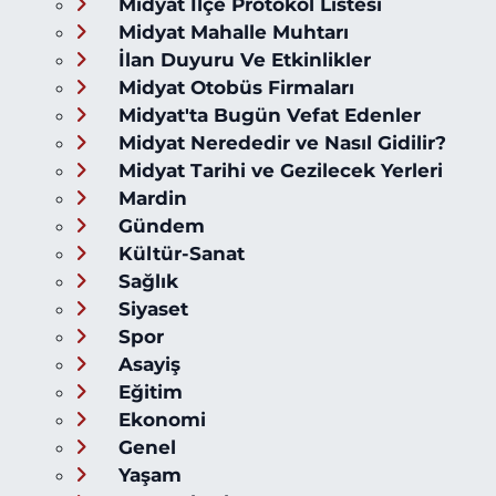
Midyat İlçe Protokol Listesi
Midyat Mahalle Muhtarı
İlan Duyuru Ve Etkinlikler
Midyat Otobüs Firmaları
Midyat'ta Bugün Vefat Edenler
Midyat Nerededir ve Nasıl Gidilir?
Midyat Tarihi ve Gezilecek Yerleri
Mardin
Gündem
Kültür-Sanat
Sağlık
Siyaset
Spor
Asayiş
Eğitim
Ekonomi
Genel
Yaşam