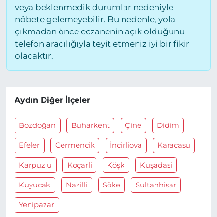
veya beklenmedik durumlar nedeniyle
nöbete gelemeyebilir. Bu nedenle, yola
çıkmadan önce eczanenin açık olduğunu
telefon aracılığıyla teyit etmeniz iyi bir fikir
olacaktır.
Aydın Diğer İlçeler
Bozdoğan
Buharkent
Çine
Didim
Efeler
Germencik
İncirliova
Karacasu
Karpuzlu
Koçarli
Köşk
Kuşadasi
Kuyucak
Nazilli
Söke
Sultanhisar
Yenipazar