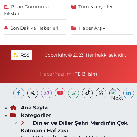
Puan Durumu ve
Tüm Manşetler
Fikstür
Son Dakika Haberleri
Haber Arşivi
RSS
Copyright © 2023. Her hakkı saklıdır.
Haber Yazılımı:
TE Bilişim
Ana Sayfa
Kategoriler
Dinler ve Diller Şehri Mardin’in Çok
Katmanlı Hafızası