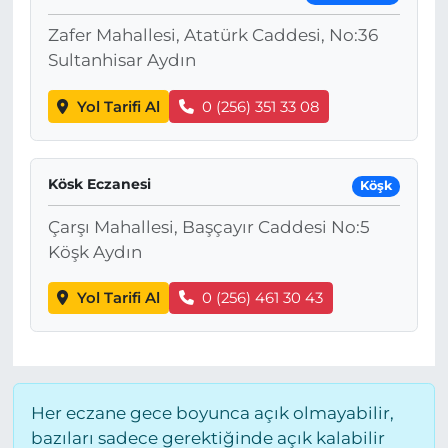
Zafer Mahallesi, Atatürk Caddesi, No:36
Sultanhisar Aydın
Yol Tarifi Al
0 (256) 351 33 08
Kösk Eczanesi
Köşk
Çarşı Mahallesi, Başçayır Caddesi No:5
Köşk Aydın
Yol Tarifi Al
0 (256) 461 30 43
Her eczane gece boyunca açık olmayabilir,
bazıları sadece gerektiğinde açık kalabilir